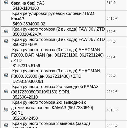
бака на бак) УАЗ
510
₽
5410-1104160
Кран регулировки рулевой колонки / ПАО
КамАЗ
5415
₽
5490-3534030-02
Кран ручного тормоза (2 выхода) FAW J6 / ZTD
872
₽
3508010-82V/A
Кран ручного тормоза (3 выхода) FAW J6 / ZTD
998
₽
3508010-50A
Кран ручного тормоза (3 выхода) SHACMAN
F2000, DAF, MAN (ан. 9617231180, 9617231240)
998
₽
/ ZTD
81.52315.6156
Кран ручного тормоза (3 выхода) SHACMAN
F3000, X3000 (ан.9617231430) / ZTD
977
₽
DZ93189360061
Кран ручного тормоза 2-х выводной КАМАЗ
(9617230380/0010/0150) SORL
2582
₽
35260042010
Кран ручного тормоза 2-х выводной с
датчиком на панель КАМАЗ (9617230640)
4618
₽
SORL
35260042450
Кран ручного тормоза 3 вывода (завод)
2098
₽