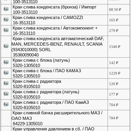
100-3513110
Кран слива конденсата (бронза) / Импорт
68.50
₽
100-3513110
Кран слива конденсата / CAMOZZI
165
₽
16-3513110
Кран слива конденсата / Автокомпонент +
279
₽
16-3513110
Кран слива конденсата автоматический DAF,
MAN, MERCEDES-BENZ, RENAULT, SCANIA
1540
₽
(9343010000) SORL
35360090040
Кран слива с блока (латунь)
142
₽
5320-1305010
Кран слива с блока / ПАО КАМАЗ
1229
₽
5320-1305010
Кран слива с радиатора
120
₽
5320-8105010
Кран слива с радиатора (латунь)
177
₽
5320-8105010
Кран слива с радиатора / ПАО КамАЗ
704
₽
5320-8105010
Кран сливной бачка расширительного МАЗ /
ОАО МАЗ
784
₽
64229-1305010
Кран управления давлением в сб. / ПАО