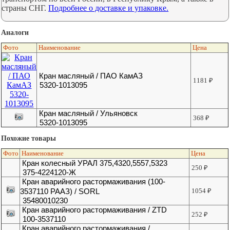
страны СНГ.
Подробнее о доставке и упаковке.
Аналоги
Фото
Наименование
Цена
Кран масляный / ПАО КамАЗ
1181
₽
5320-1013095
Кран масляный / Ульяновск
368
₽
5320-1013095
Похожие товары
Фото
Наименование
Цена
Кран колесный УРАЛ 375,4320,5557,5323
250
₽
375-4224120-Ж
Кран аварийного растормаживания (100-
3537110 РААЗ) / SORL
1054
₽
35480010230
Кран аварийного растормаживания / ZTD
252
₽
100-3537110
Кран аварийного растормаживания /