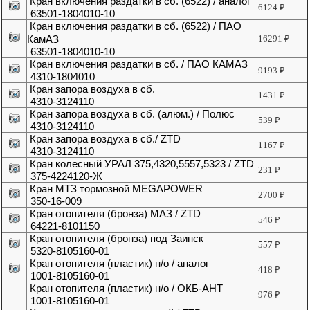
Кран включения раздатки в сб. (6522) / аналог
6124
₽
63501-1804010-10
Кран включения раздатки в сб. (6522) / ПАО
КамАЗ
16291
₽
63501-1804010-10
Кран включения раздатки в сб. / ПАО КАМАЗ
9193
₽
4310-1804010
Кран запора воздуха в сб.
1431
₽
4310-3124110
Кран запора воздуха в сб. (алюм.) / Полюс
539
₽
4310-3124110
Кран запора воздуха в сб./ ZTD
1167
₽
4310-3124110
Кран колесный УРАЛ 375,4320,5557,5323 / ZTD
231
₽
375-4224120-Ж
Кран МТЗ тормозной MEGAPOWER
2700
₽
350-16-009
Кран отопителя (бронза) МАЗ / ZTD
546
₽
64221-8101150
Кран отопителя (бронза) под Заинск
557
₽
5320-8105160-01
Кран отопителя (пластик) н/о / аналог
418
₽
1001-8105160-01
Кран отопителя (пластик) н/о / ОКБ-АНТ
976
₽
1001-8105160-01