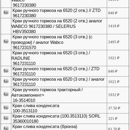
9617230380
Кран ручного тормоза на 6520 (2 отв.) // ZTD
840
₽
9617230380
Кран ручного тормоза на 6520 (2 отв.) аналог
WABCO 9617230380 / SELERUS
1418
₽
HBV350380
Кран ручного тормоза на 6520 (3 отв.) (с
проводом) / аналог Wabco
2495
₽
9617231570
Кран ручного тормоза на 6520 (3 отв.) /
RADLINE
1021
₽
9617231110
Кран ручного тормоза на 6520 (3 отв.) / ZTD
840
₽
9617231110
Кран ручного тормоза на 6520 (3 отв.) / аналог
1021
₽
9617231110
Кран ручного тормоза тракторный /
Автокомпонент+
1932
₽
16-3514010
Кран слива конденсата
37.50
₽
100-3513110
Кран слива конденсата (100.3513110) SORL
321
₽
35360010180
Кран слива конденсата (бронза)
61.50
₽