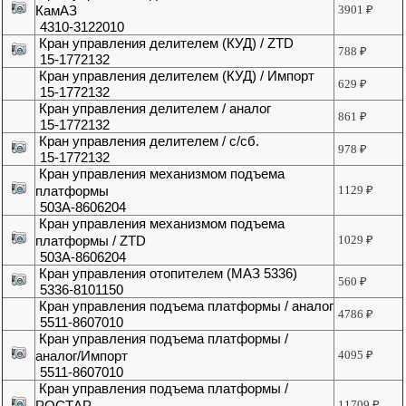
КамАЗ
3901
₽
4310-3122010
Кран управления делителем (КУД) / ZTD
788
₽
15-1772132
Кран управления делителем (КУД) / Импорт
629
₽
15-1772132
Кран управления делителем / аналог
861
₽
15-1772132
Кран управления делителем / с/сб.
978
₽
15-1772132
Кран управления механизмом подъема
платформы
1129
₽
503А-8606204
Кран управления механизмом подъема
платформы / ZTD
1029
₽
503А-8606204
Кран управления отопителем (МАЗ 5336)
560
₽
5336-8101150
Кран управления подъема платформы / аналог
4786
₽
5511-8607010
Кран управления подъема платформы /
аналог/Импорт
4095
₽
5511-8607010
Кран управления подъема платформы /
РОСТАР
11709
₽