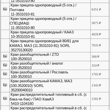
11-3531010-80
Кран прицепа однопроводный (5 отв.) /
Полтава
6351
₽
11-3531010-81
Кран прицепа однопроводный (5 отв.) /
СПЕЦМАШ
3675
₽
11-3531010-80
Кран прицепа однопроводный / КААЗ
4026
₽
10-3531010-81
Кран прицепа однопроводный 80/81 для
КАМАЗ, МАЗ (11.3531010-81) SORL
7035
₽
35270130020
Кран разобщительный / ZTD
300
₽
100-3520010
Кран разобщительный / аналог
324
₽
100-3520010
Кран разобщительный / Рославль
1705
₽
100-3520010
Кран разобщительный КАМАЗ, МАЗ
(100.3520010) SORL
1343
₽
35200040010
Кран распределительный топливный в сб. (с
бака на бак) / ПАО КамАЗ
1502
₽
5410-1104160
Кран распределительный топливный в сб. (с