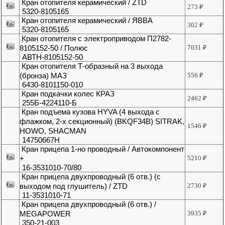
Кран отопителя керамический / ZTD
273
₽
5320-8105165
Кран отопителя керамический / ЯВВА
302
₽
5320-8105165
Кран отопителя с электроприводом П2782-
8105152-50 / Полюс
7031
₽
АВТН-8105152-50
Кран отопителя Т-образный на 3 выхода
(бронза) МАЗ
556
₽
6430-8101150-010
Кран подкачки колес КРАЗ
2462
₽
255Б-4224110-Б
Кран подъема кузова HYVA (4 выхода с
флажком, 2-х секционный) (BKQF34B) SITRAK,
1546
₽
HOWO, SHACMAN
14750667H
Кран прицепа 1-но проводный / Автокомпонент
+
5210
₽
16-3531010-70/80
Кран прицепа двухпроводный (6 отв.) (с
выходом под глушитель) / ZTD
2730
₽
11-3531010-71
Кран прицепа двухпроводный (6 отв.) /
MEGAPOWER
3935
₽
350-21-003