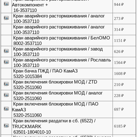
Автокомпонент +
944
₽
16-3537110
Кран аварийного растормаживания / аналог
273
₽
100-3537110
Кран аварийного растормаживания / аналог
314
₽
100-3537110
Кран аварийного растормаживания / БелОМО
1151
₽
8002-3537110
Кран аварийного растормаживания / завод
626
₽
100-3537110
Кран аварийного растормаживания / Рославль
1564
₽
100-3537110
Кран бачка ПЖД / ПАО КамАЗ
1608
₽
5320-1015384
Кран включения блокировки МОД / ZTD
210
₽
5320-2511060
Кран включения блокировки МОД / аналог
228
₽
5320-2511060
Кран включения блокировки МОД / ПАО
КамАЗ
697
₽
5320-2511060
Кран включения раздатки в сб. (6522) /
TRUCKMARK
6185
₽
63501-1804010-10