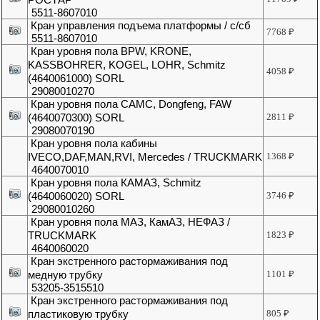
5511-8607010
Кран управления подъема платформы / с/сб
7768
₽
5511-8607010
Кран уровня пола BPW, KRONE,
KASSBOHRER, KOGEL, LOHR, Schmitz
4058
₽
(4640061000) SORL
29080010270
Кран уровня пола CAMC, Dongfeng, FAW
(4640070300) SORL
2811
₽
29080070190
Кран уровня пола кабины
IVECO,DAF,MAN,RVI, Mercedes / TRUCKMARK
1368
₽
4640070010
Кран уровня пола КАМАЗ, Schmitz
(4640060020) SORL
3746
₽
29080010260
Кран уровня пола МАЗ, КамАЗ, НЕФАЗ /
TRUCKMARK
1823
₽
4640060020
Кран экстренного растормаживания под
медную трубку
1101
₽
53205-3515510
Кран экстренного растормаживания под
пластиковую трубку
805
₽