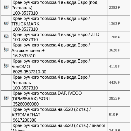
Кран ручного тормоза 4 вывода Евро (под
Рославль)
2382
₽
100-3537310
Кран ручного тормоза 4 вывода Евро /
TRUCKMARK
1363
₽
100-3537310
Кран ручного тормоза 4 вывода Евро / ZTD
1208
₽
100-3537310
Кран ручного тормоза 4 вывода Евро /
Автокомпонент+
3620
₽
16-3537310
Кран ручного тормоза 4 вывода Евро /
БелОМО
4118
₽
6029-3537310-30
Кран ручного тормоза 4 вывода Евро /
Рославль
4436
₽
100-3537310
Кран ручного тормоза DAF, IVECO
(DPM95AAX) SORL
3855
₽
35260060080
Кран ручного тормоза на 6520 (2 отв.) /
АВТОМАГНАТ
919
₽
9617230380
Кран ручного тормоза на 6520 (2 отв.) / аналог
Wabco
3418
₽