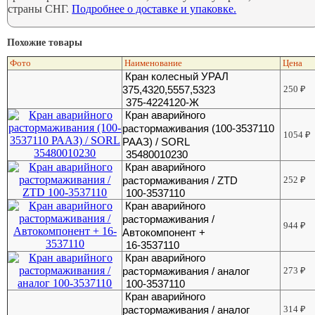
страны СНГ.
Подробнее о доставке и упаковке.
Похожие товары
Фото
Наименование
Цена
Кран колесный УРАЛ
375,4320,5557,5323
250
₽
375-4224120-Ж
Кран аварийного
растормаживания (100-3537110
1054
₽
РААЗ) / SORL
35480010230
Кран аварийного
растормаживания / ZTD
252
₽
100-3537110
Кран аварийного
растормаживания /
944
₽
Автокомпонент +
16-3537110
Кран аварийного
растормаживания / аналог
273
₽
100-3537110
Кран аварийного
растормаживания / аналог
314
₽