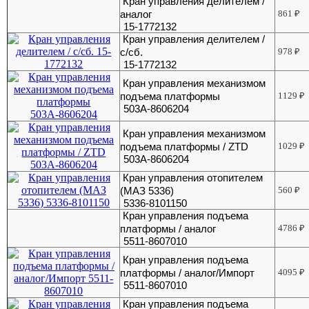
Кран управления делителем /
аналог
861
₽
15-1772132
Кран управления делителем /
с/сб.
978
₽
15-1772132
Кран управления механизмом
подъема платформы
1129
₽
503А-8606204
Кран управления механизмом
подъема платформы / ZTD
1029
₽
503А-8606204
Кран управления отопителем
(МАЗ 5336)
560
₽
5336-8101150
Кран управления подъема
платформы / аналог
4786
₽
5511-8607010
Кран управления подъема
платформы / аналог/Импорт
4095
₽
5511-8607010
Кран управления подъема