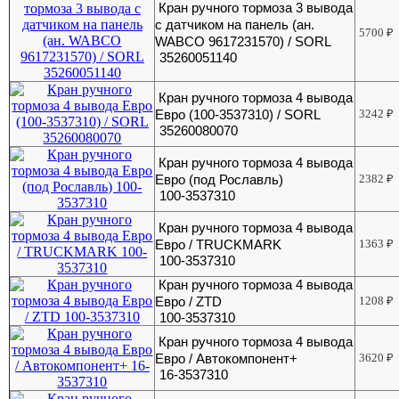
Кран ручного тормоза 3 вывода
с датчиком на панель (ан.
5700
₽
WABCO 9617231570) / SORL
35260051140
Кран ручного тормоза 4 вывода
Евро (100-3537310) / SORL
3242
₽
35260080070
Кран ручного тормоза 4 вывода
Евро (под Рославль)
2382
₽
100-3537310
Кран ручного тормоза 4 вывода
Евро / TRUCKMARK
1363
₽
100-3537310
Кран ручного тормоза 4 вывода
Евро / ZTD
1208
₽
100-3537310
Кран ручного тормоза 4 вывода
Евро / Автокомпонент+
3620
₽
16-3537310