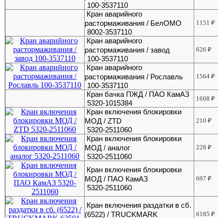
100-3537110
Кран аварийного
растормаживания / БелОМО
1151
₽
8002-3537110
Кран аварийного
растормаживания / завод
626
₽
100-3537110
Кран аварийного
растормаживания / Рославль
1564
₽
100-3537110
Кран бачка ПЖД / ПАО КамАЗ
1608
₽
5320-1015384
Кран включения блокировки
МОД / ZTD
210
₽
5320-2511060
Кран включения блокировки
МОД / аналог
228
₽
5320-2511060
Кран включения блокировки
МОД / ПАО КамАЗ
697
₽
5320-2511060
Кран включения раздатки в сб.
(6522) / TRUCKMARK
6185
₽