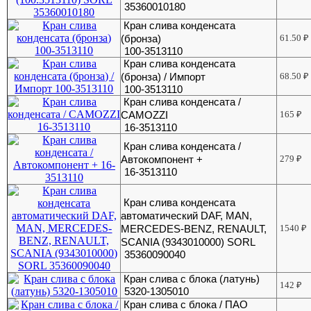
35360010180
Кран слива конденсата
(бронза)
61.50
₽
100-3513110
Кран слива конденсата
(бронза) / Импорт
68.50
₽
100-3513110
Кран слива конденсата /
CAMOZZI
165
₽
16-3513110
Кран слива конденсата /
Автокомпонент +
279
₽
16-3513110
Кран слива конденсата
автоматический DAF, MAN,
MERCEDES-BENZ, RENAULT,
1540
₽
SCANIA (9343010000) SORL
35360090040
Кран слива с блока (латунь)
142
₽
5320-1305010
Кран слива с блока / ПАО