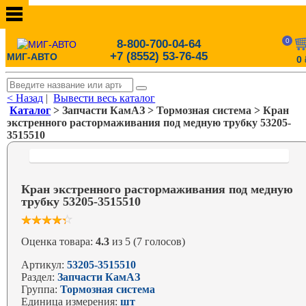
0
8-800-700-04-64
+7 (8552) 53-76-45
МИГ-АВТО
0
< Назад
|
Вывести весь каталог
Каталог
> Запчасти КамАЗ > Тормозная система > Кран
экстренного растормаживания под медную трубку 53205-
3515510
Кран экстренного растормаживания под медную
трубку 53205-3515510
Оценка товара:
4.3
из 5 (7 голосов)
Артикул:
53205-3515510
Раздел:
Запчасти КамАЗ
Группа:
Тормозная система
Единица измерения:
шт