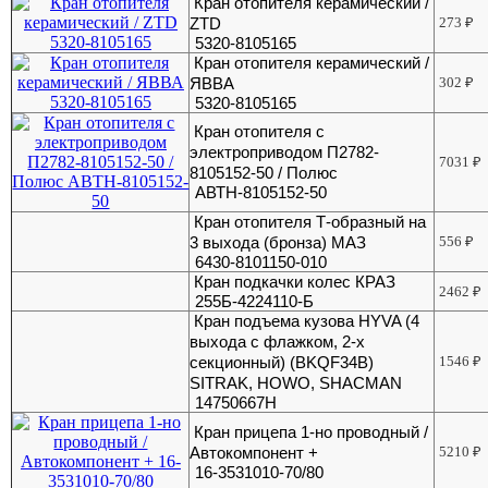
Кран отопителя керамический /
ZTD
273
₽
5320-8105165
Кран отопителя керамический /
ЯВВА
302
₽
5320-8105165
Кран отопителя с
электроприводом П2782-
7031
₽
8105152-50 / Полюс
АВТН-8105152-50
Кран отопителя Т-образный на
3 выхода (бронза) МАЗ
556
₽
6430-8101150-010
Кран подкачки колес КРАЗ
2462
₽
255Б-4224110-Б
Кран подъема кузова HYVA (4
выхода с флажком, 2-х
секционный) (BKQF34B)
1546
₽
SITRAK, HOWO, SHACMAN
14750667H
Кран прицепа 1-но проводный /
Автокомпонент +
5210
₽
16-3531010-70/80