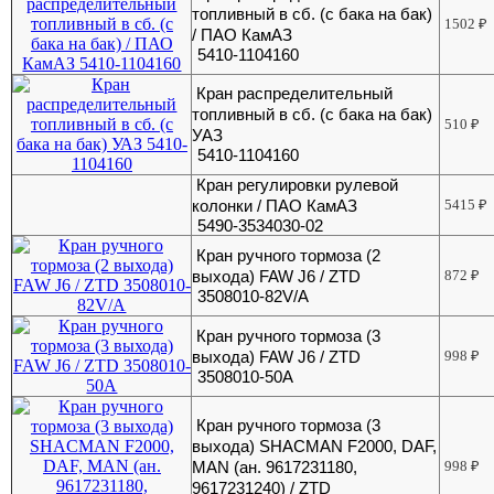
топливный в сб. (с бака на бак)
1502
₽
/ ПАО КамАЗ
5410-1104160
Кран распределительный
топливный в сб. (с бака на бак)
510
₽
УАЗ
5410-1104160
Кран регулировки рулевой
колонки / ПАО КамАЗ
5415
₽
5490-3534030-02
Кран ручного тормоза (2
выхода) FAW J6 / ZTD
872
₽
3508010-82V/A
Кран ручного тормоза (3
выхода) FAW J6 / ZTD
998
₽
3508010-50A
Кран ручного тормоза (3
выхода) SHACMAN F2000, DAF,
MAN (ан. 9617231180,
998
₽
9617231240) / ZTD