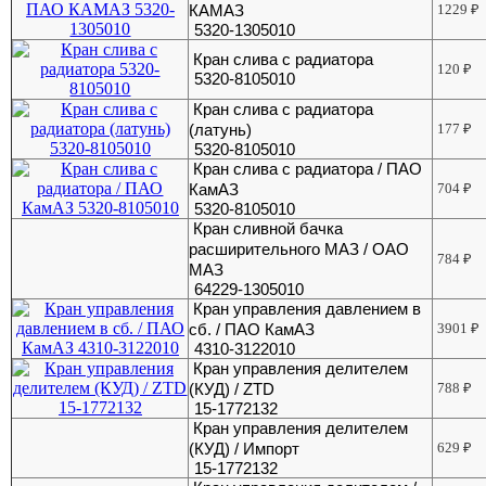
КАМАЗ
1229
₽
5320-1305010
Кран слива с радиатора
120
₽
5320-8105010
Кран слива с радиатора
(латунь)
177
₽
5320-8105010
Кран слива с радиатора / ПАО
КамАЗ
704
₽
5320-8105010
Кран сливной бачка
расширительного МАЗ / ОАО
784
₽
МАЗ
64229-1305010
Кран управления давлением в
сб. / ПАО КамАЗ
3901
₽
4310-3122010
Кран управления делителем
(КУД) / ZTD
788
₽
15-1772132
Кран управления делителем
(КУД) / Импорт
629
₽
15-1772132