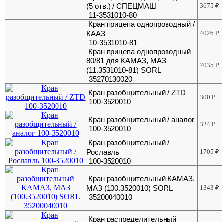
(5 отв.) / СПЕЦМАШ
3675
₽
11-3531010-80
Кран прицепа однопроводный /
КААЗ
4026
₽
10-3531010-81
Кран прицепа однопроводный
80/81 для КАМАЗ, МАЗ
7035
₽
(11.3531010-81) SORL
35270130020
Кран разобщительный / ZTD
300
₽
100-3520010
Кран разобщительный / аналог
324
₽
100-3520010
Кран разобщительный /
Рославль
1705
₽
100-3520010
Кран разобщительный КАМАЗ,
МАЗ (100.3520010) SORL
1343
₽
35200040010
Кран распределительный