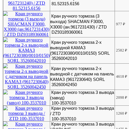
81.52315.6156
Кран ручного тормоза (3
выхода) SHACMAN F3000,
977
₽
X3000 (ан.9617231430) / ZTD
DZ93189360061
Кран ручного тормоза 2-х
выводной КАМАЗ
2582
₽
(9617230380/0010/0150) SORL
35260042010
Кран ручного тормоза 2-х
выводной с датчиком на панель
4618
₽
КАМАЗ (9617230640) SORL
35260042450
Кран ручного тормоза 3 вывода
(завод)
2098
₽
100-3537010
Кран ручного тормоза 3 вывода
/ ZTD
1260
₽
100-3537010
Кран ручного тормоза 3 вывода