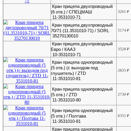
Кран прицепа двухпроводный
(6 отв.) / СПЕЦМАШ
3261
₽
11-3531010-71
Кран прицепа двухпроводный
70/71 (11.3531010-71) / SORL
5174
₽
35270130010
Кран прицепа двухпроводный
Евро / КААЗ
3528
₽
10-3531010-71
Кран прицепа однопроводный
(5 отв.) (с выходом под
2835
₽
глушитель) / ZTD
11-3531010-81
Кран прицепа однопроводный
(5 отв.) / ZTD
2730
₽
11-3531010-80
Кран прицепа однопроводный
(5 отв.) / Полтава
6351
₽
11-3531010-81
Кран прицепа однопроводный