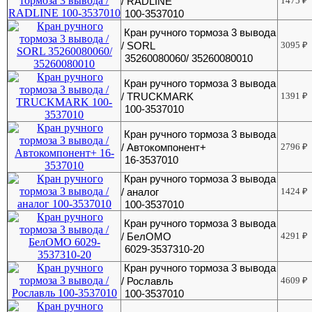
/ RADLINE
1475
₽
100-3537010
Кран ручного тормоза 3 вывода
/ SORL
3095
₽
35260080060/ 35260080010
Кран ручного тормоза 3 вывода
/ TRUCKMARK
1391
₽
100-3537010
Кран ручного тормоза 3 вывода
/ Автокомпонент+
2796
₽
16-3537010
Кран ручного тормоза 3 вывода
/ аналог
1424
₽
100-3537010
Кран ручного тормоза 3 вывода
/ БелОМО
4291
₽
6029-3537310-20
Кран ручного тормоза 3 вывода
/ Рославль
4609
₽
100-3537010