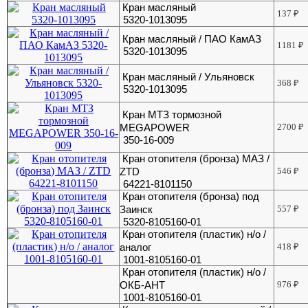
Кран масляный
137
₽
5320-1013095
Кран масляный / ПАО КамАЗ
1181
₽
5320-1013095
Кран масляный / Ульяновск
368
₽
5320-1013095
Кран МТЗ тормозной
MEGAPOWER
2700
₽
350-16-009
Кран отопителя (бронза) МАЗ /
ZTD
546
₽
64221-8101150
Кран отопителя (бронза) под
Заинск
557
₽
5320-8105160-01
Кран отопителя (пластик) н/о /
аналог
418
₽
1001-8105160-01
Кран отопителя (пластик) н/о /
ОКБ-АНТ
976
₽
1001-8105160-01