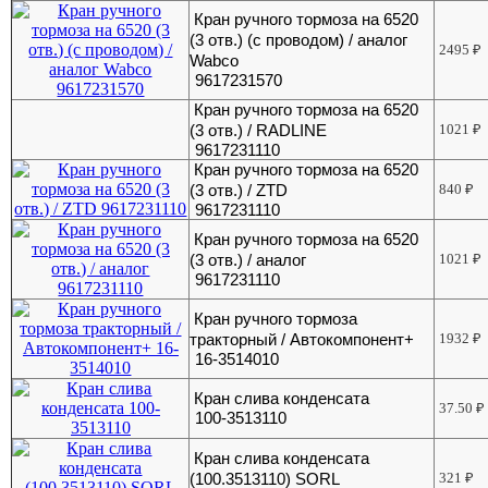
Кран ручного тормоза на 6520
(3 отв.) (с проводом) / аналог
2495
₽
Wabco
9617231570
Кран ручного тормоза на 6520
(3 отв.) / RADLINE
1021
₽
9617231110
Кран ручного тормоза на 6520
(3 отв.) / ZTD
840
₽
9617231110
Кран ручного тормоза на 6520
(3 отв.) / аналог
1021
₽
9617231110
Кран ручного тормоза
тракторный / Автокомпонент+
1932
₽
16-3514010
Кран слива конденсата
37.50
₽
100-3513110
Кран слива конденсата
(100.3513110) SORL
321
₽