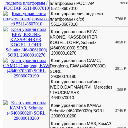
платформы / РОСТАР
11709
5511-8607010
Кран управления подъема
платформы / с/сб
7768
₽
5511-8607010
Кран уровня пола BPW,
KRONE, KASSBOHRER,
KOGEL, LOHR, Schmitz
4058
₽
(4640061000) SORL
29080010270
Кран уровня пола CAMC,
Dongfeng, FAW (4640070300)
2811
₽
SORL
29080070190
Кран уровня пола кабины
IVECO,DAF,MAN,RVI, Mercedes
1368
₽
/ TRUCKMARK
4640070010
Кран уровня пола КАМАЗ,
Schmitz (4640060020) SORL
3746
₽
29080010260
Кран уровня пола МАЗ, КамАЗ,