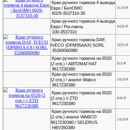
Кран ручного тормоза 4 вывода
Евро / БелОМО
4118
₽
6029-3537310-30
Кран ручного тормоза 4 вывода
Евро / Рославль
4436
₽
100-3537310
Кран ручного тормоза DAF,
IVECO (DPM95AAX) SORL
3855
₽
35260060080
Кран ручного тормоза на 6520
(2 отв.) / АВТОМАГНАТ
919
₽
9617230380
Кран ручного тормоза на 6520
(2 отв.) / аналог Wabco
3418
₽
9617230380
Кран ручного тормоза на 6520
(2 отв.) // ZTD
840
₽
9617230380
Кран ручного тормоза на 6520
(2 отв.) аналог WABCO
1418
₽
9617230380 / SELERUS
HBV350380