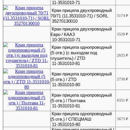
11-3531010-71
Кран прицепа двухпроводный
70/71 (11.3531010-71) / SORL
5174
₽
35270130010
Кран прицепа двухпроводный
Евро / КААЗ
3528
₽
10-3531010-71
Кран прицепа однопроводный
(5 отв.) (с выходом под
2835
₽
глушитель) / ZTD
11-3531010-81
Кран прицепа однопроводный
(5 отв.) / ZTD
2730
₽
11-3531010-80
Кран прицепа однопроводный
(5 отв.) / Полтава
6351
₽
11-3531010-81
Кран прицепа однопроводный
(5 отв.) / СПЕЦМАШ
3675
₽
11-3531010-80
Кран прицепа однопроводный /