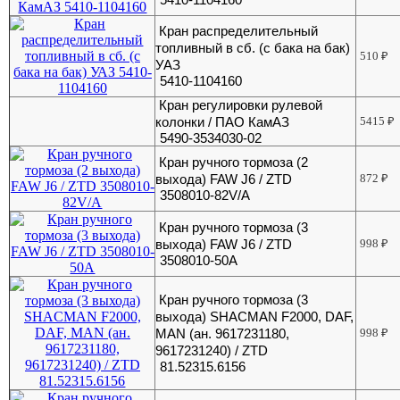
Кран распределительный
топливный в сб. (с бака на бак)
510
₽
УАЗ
5410-1104160
Кран регулировки рулевой
колонки / ПАО КамАЗ
5415
₽
5490-3534030-02
Кран ручного тормоза (2
выхода) FAW J6 / ZTD
872
₽
3508010-82V/A
Кран ручного тормоза (3
выхода) FAW J6 / ZTD
998
₽
3508010-50A
Кран ручного тормоза (3
выхода) SHACMAN F2000, DAF,
MAN (ан. 9617231180,
998
₽
9617231240) / ZTD
81.52315.6156