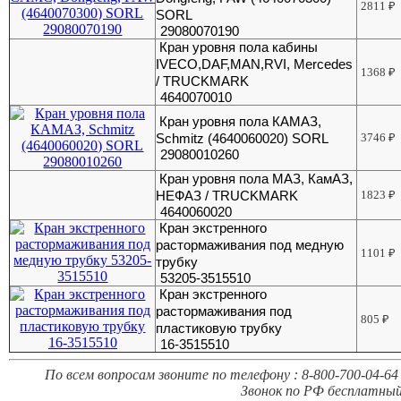
2811
₽
SORL
29080070190
Кран уровня пола кабины
IVECO,DAF,MAN,RVI, Mercedes
1368
₽
/ TRUCKMARK
4640070010
Кран уровня пола КАМАЗ,
Schmitz (4640060020) SORL
3746
₽
29080010260
Кран уровня пола МАЗ, КамАЗ,
НЕФАЗ / TRUCKMARK
1823
₽
4640060020
Кран экстренного
растормаживания под медную
1101
₽
трубку
53205-3515510
Кран экстренного
растормаживания под
805
₽
пластиковую трубку
16-3515510
По всем вопросам звоните по телефону : 8-800-700-04-64 
Звонок по РФ бесплатный