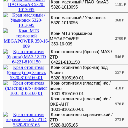
Кран масляный / ПАО КамАЗ
1181
₽
5320-1013095
Кран масляный / Ульяновск
368
₽
5320-1013095
Кран МТЗ тормозной
MEGAPOWER
2700
₽
350-16-009
Кран отопителя (бронза) МАЗ /
ZTD
546
₽
64221-8101150
Кран отопителя (бронза) под
Заинск
557
₽
5320-8105160-01
Кран отопителя (пластик) н/о /
аналог
418
₽
1001-8105160-01
Кран отопителя (пластик) н/о /
ОКБ-АНТ
976
₽
1001-8105160-01
Кран отопителя керамический /
ZTD
273
₽
5320-8105165