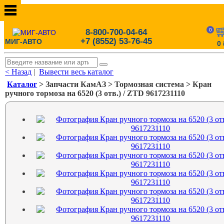
0
8-800-700-04-64
+7 (8552) 53-76-45
МИГ-АВТО
0
< Назад
|
Вывести весь каталог
Каталог
> Запчасти КамАЗ > Тормозная система > Кран
ручного тормоза на 6520 (3 отв.) / ZTD 9617231110