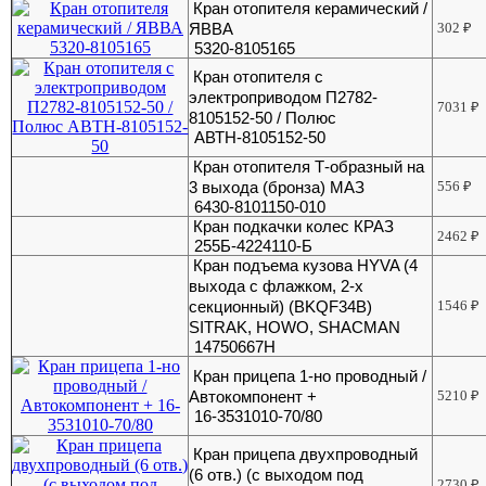
Кран отопителя керамический /
ЯВВА
302
₽
5320-8105165
Кран отопителя с
электроприводом П2782-
7031
₽
8105152-50 / Полюс
АВТН-8105152-50
Кран отопителя Т-образный на
3 выхода (бронза) МАЗ
556
₽
6430-8101150-010
Кран подкачки колес КРАЗ
2462
₽
255Б-4224110-Б
Кран подъема кузова HYVA (4
выхода с флажком, 2-х
секционный) (BKQF34B)
1546
₽
SITRAK, HOWO, SHACMAN
14750667H
Кран прицепа 1-но проводный /
Автокомпонент +
5210
₽
16-3531010-70/80
Кран прицепа двухпроводный
(6 отв.) (с выходом под
2730
₽