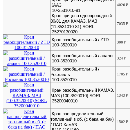
КААЗ
4026
₽
10-3531010-81
Кран прицепа однопроводный
80/81 для КАМАЗ, МАЗ
7035
₽
(11.3531010-81) SORL
35270130020
Кран разобщительный / ZTD
300
₽
100-3520010
Кран разобщительный / аналог
324
₽
100-3520010
Кран разобщительный /
Рославль
1705
₽
100-3520010
Кран разобщительный КАМАЗ,
МАЗ (100.3520010) SORL
1343
₽
35200040010
Кран распределительный
топливный в сб. (с бака на бак)
1502
₽
/ ПАО КамАЗ
5410-1104160