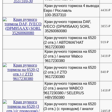
Кран ручного тормоза 4 вывода
Евро / Рославль
4436
₽
100-3537310
Кран ручного тормоза DAF,
IVECO (DPM95AAX) SORL
3855
₽
35260060080
Кран ручного тормоза на 6520
(2 отв.) / АВТОМАГНАТ
919
₽
9617230380
Кран ручного тормоза на 6520
(2 отв.) / аналог Wabco
3418
₽
9617230380
Кран ручного тормоза на 6520
(2 отв.) // ZTD
840
₽
9617230380
Кран ручного тормоза на 6520
(2 отв.) аналог WABCO
1418
₽
9617230380 / SELERUS
HBV350380
Кран ручного тормоза на 6520
(3 отв.) (с проводом) / аналог
2495
₽