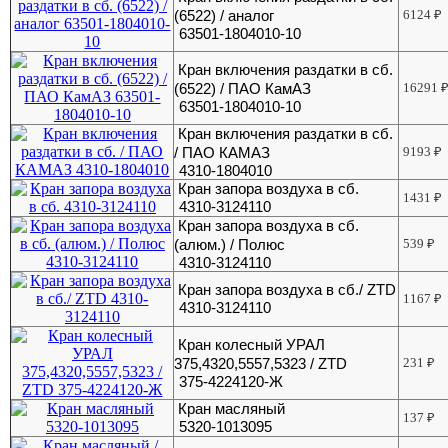
(6522) / аналог
6124
₽
63501-1804010-10
Кран включения раздатки в сб.
(6522) / ПАО КамАЗ
16291
63501-1804010-10
Кран включения раздатки в сб.
/ ПАО КАМАЗ
9193
₽
4310-1804010
Кран запора воздуха в сб.
1431
₽
4310-3124110
Кран запора воздуха в сб.
(алюм.) / Полюс
539
₽
4310-3124110
Кран запора воздуха в сб./ ZTD
1167
₽
4310-3124110
Кран колесный УРАЛ
375,4320,5557,5323 / ZTD
231
₽
375-4224120-Ж
Кран масляный
137
₽
5320-1013095