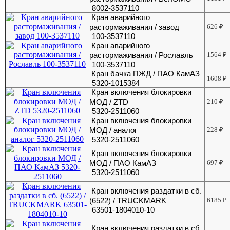
8002-3537110
Кран аварийного
растормаживания / завод
626
₽
100-3537110
Кран аварийного
растормаживания / Рославль
1564
₽
100-3537110
Кран бачка ПЖД / ПАО КамАЗ
1608
₽
5320-1015384
Кран включения блокировки
МОД / ZTD
210
₽
5320-2511060
Кран включения блокировки
МОД / аналог
228
₽
5320-2511060
Кран включения блокировки
МОД / ПАО КамАЗ
697
₽
5320-2511060
Кран включения раздатки в сб.
(6522) / TRUCKMARK
6185
₽
63501-1804010-10
Кран включения раздатки в сб.