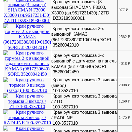
Кран ручного тормоза (3
выхода) SHACMAN F3000,
977
₽
X3000 (ан.9617231430) / ZTD
DZ93189360061
Кран ручного тормоза 2-х
выводной КАМАЗ
2582
₽
(9617230380/0010/0150) SORL
35260042010
Кран ручного тормоза 2-х
выводной с датчиком на панель
4618
₽
КАМАЗ (9617230640) SORL
35260042450
Кран ручного тормоза 3 вывода
(завод)
2098
₽
100-3537010
Кран ручного тормоза 3 вывода
/ ZTD
1260
₽
100-3537010
Кран ручного тормоза 3 вывода
/ RADLINE
1475
₽
100-3537010
Кран ручного тормоза 3 вывода