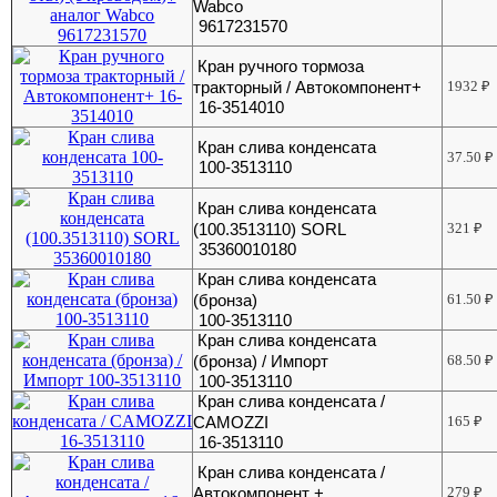
Wabco
9617231570
Кран ручного тормоза
тракторный / Автокомпонент+
1932
₽
16-3514010
Кран слива конденсата
37.50
₽
100-3513110
Кран слива конденсата
(100.3513110) SORL
321
₽
35360010180
Кран слива конденсата
(бронза)
61.50
₽
100-3513110
Кран слива конденсата
(бронза) / Импорт
68.50
₽
100-3513110
Кран слива конденсата /
CAMOZZI
165
₽
16-3513110
Кран слива конденсата /
Автокомпонент +
279
₽