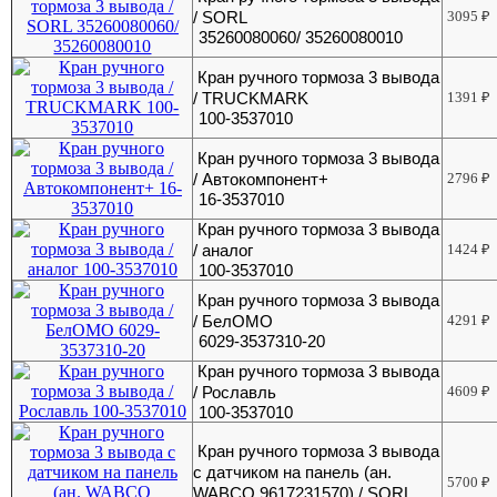
/ SORL
3095
₽
35260080060/ 35260080010
Кран ручного тормоза 3 вывода
/ TRUCKMARK
1391
₽
100-3537010
Кран ручного тормоза 3 вывода
/ Автокомпонент+
2796
₽
16-3537010
Кран ручного тормоза 3 вывода
/ аналог
1424
₽
100-3537010
Кран ручного тормоза 3 вывода
/ БелОМО
4291
₽
6029-3537310-20
Кран ручного тормоза 3 вывода
/ Рославль
4609
₽
100-3537010
Кран ручного тормоза 3 вывода
с датчиком на панель (ан.
5700
₽
WABCO 9617231570) / SORL