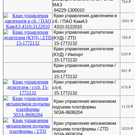
784
₽
МАЗ
64229-1305010
Кран управления давлением в
сб. / ПАО КамАЗ
3901
₽
4310-3122010
Кран управления делителем
(КУД) / ZTD
788
₽
15-1772132
Кран управления делителем
(КУД) / Импорт
629
₽
15-1772132
Кран управления делителем /
аналог
861
₽
15-1772132
Кран управления делителем /
с/сб.
978
₽
15-1772132
Кран управления механизмом
подъема платформы
1129
₽
503А-8606204
Кран управления механизмом
подъема платформы / ZTD
1029
₽
503А-8606204