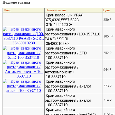
Похожие товары
Фото
Наименование
Цена
Кран колесный УРАЛ
375,4320,5557,5323
250
₽
375-4224120-Ж
Кран аварийного
растормаживания (100-3537110
1054
₽
РААЗ) / SORL
35480010230
Кран аварийного
растормаживания / ZTD
252
₽
100-3537110
Кран аварийного
растормаживания /
944
₽
Автокомпонент +
16-3537110
Кран аварийного
растормаживания / аналог
273
₽
100-3537110
Кран аварийного
растормаживания / аналог
314
₽
100-3537110
Кран аварийного
растормаживания / БелОМО
1151
₽