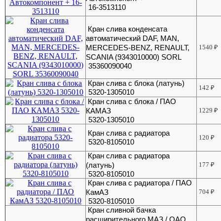
16-3513110
Кран слива конденсата
автоматический DAF, MAN,
MERCEDES-BENZ, RENAULT,
1540
₽
SCANIA (9343010000) SORL
35360090040
Кран слива с блока (латунь)
142
₽
5320-1305010
Кран слива с блока / ПАО
КАМАЗ
1229
₽
5320-1305010
Кран слива с радиатора
120
₽
5320-8105010
Кран слива с радиатора
(латунь)
177
₽
5320-8105010
Кран слива с радиатора / ПАО
КамАЗ
704
₽
5320-8105010
Кран сливной бачка
расширительного МАЗ / ОАО