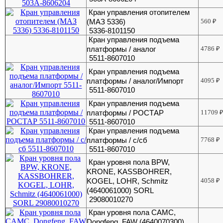
Кран управления отопителем
(МАЗ 5336)
560
₽
5336-8101150
Кран управления подъема
платформы / аналог
4786
₽
5511-8607010
Кран управления подъема
платформы / аналог/Импорт
4095
₽
5511-8607010
Кран управления подъема
платформы / РОСТАР
11709
5511-8607010
Кран управления подъема
платформы / с/сб
7768
₽
5511-8607010
Кран уровня пола BPW,
KRONE, KASSBOHRER,
KOGEL, LOHR, Schmitz
4058
₽
(4640061000) SORL
29080010270
Кран уровня пола CAMC,
Dongfeng, FAW (4640070300)