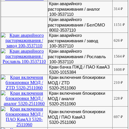
Кран аварийного
растормаживания / аналог
314
₽
100-3537110
Кран аварийного
растормаживания / БелОМО
1151
₽
8002-3537110
Кран аварийного
растормаживания / завод
626
₽
100-3537110
Кран аварийного
растормаживания / Рославль
1564
₽
100-3537110
Кран бачка ПЖД / ПАО КамАЗ
1608
₽
5320-1015384
Кран включения блокировки
МОД / ZTD
210
₽
5320-2511060
Кран включения блокировки
МОД / аналог
228
₽
5320-2511060
Кран включения блокировки
МОД / ПАО КамАЗ
697
₽
5320-2511060