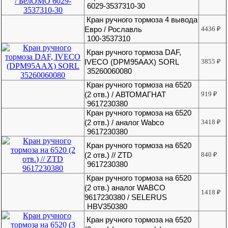
6029-3537310-30
Кран ручного тормоза 4 вывода
Евро / Рославль
4436
₽
100-3537310
Кран ручного тормоза DAF,
IVECO (DPM95AAX) SORL
3855
₽
35260060080
Кран ручного тормоза на 6520
(2 отв.) / АВТОМАГНАТ
919
₽
9617230380
Кран ручного тормоза на 6520
(2 отв.) / аналог Wabco
3418
₽
9617230380
Кран ручного тормоза на 6520
(2 отв.) // ZTD
840
₽
9617230380
Кран ручного тормоза на 6520
(2 отв.) аналог WABCO
1418
₽
9617230380 / SELERUS
HBV350380
Кран ручного тормоза на 6520