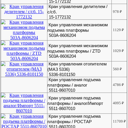
15-1772132
Кран управления делителем /
с/сб.
978
₽
15-1772132
Кран управления механизмом
подъема платформы
1129
₽
503А-8606204
Кран управления механизмом
подъема платформы / ZTD
1029
₽
503А-8606204
Кран управления отопителем
(МАЗ 5336)
560
₽
5336-8101150
Кран управления подъема
платформы / аналог
4786
₽
5511-8607010
Кран управления подъема
платформы / аналог/Импорт
4095
₽
5511-8607010
Кран управления подъема
платформы / РОСТАР
11709
₽
5511-8607010