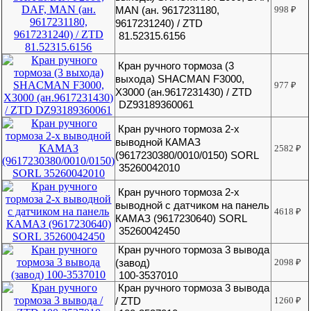
MAN (ан. 9617231180,
998
₽
9617231240) / ZTD
81.52315.6156
Кран ручного тормоза (3
выхода) SHACMAN F3000,
977
₽
X3000 (ан.9617231430) / ZTD
DZ93189360061
Кран ручного тормоза 2-х
выводной КАМАЗ
2582
₽
(9617230380/0010/0150) SORL
35260042010
Кран ручного тормоза 2-х
выводной с датчиком на панель
4618
₽
КАМАЗ (9617230640) SORL
35260042450
Кран ручного тормоза 3 вывода
(завод)
2098
₽
100-3537010
Кран ручного тормоза 3 вывода
/ ZTD
1260
₽