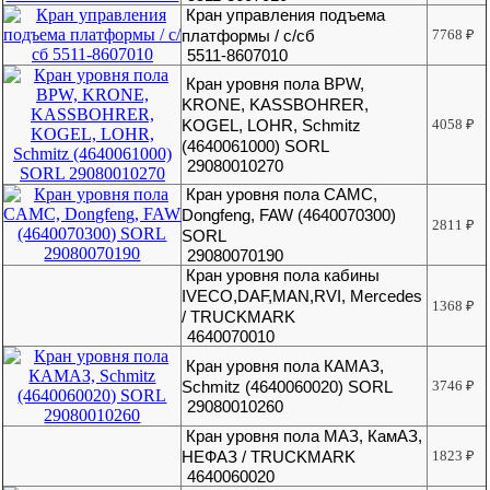
Кран управления подъема
платформы / с/сб
7768
₽
5511-8607010
Кран уровня пола BPW,
KRONE, KASSBOHRER,
KOGEL, LOHR, Schmitz
4058
₽
(4640061000) SORL
29080010270
Кран уровня пола CAMC,
Dongfeng, FAW (4640070300)
2811
₽
SORL
29080070190
Кран уровня пола кабины
IVECO,DAF,MAN,RVI, Mercedes
1368
₽
/ TRUCKMARK
4640070010
Кран уровня пола КАМАЗ,
Schmitz (4640060020) SORL
3746
₽
29080010260
Кран уровня пола МАЗ, КамАЗ,
НЕФАЗ / TRUCKMARK
1823
₽
4640060020