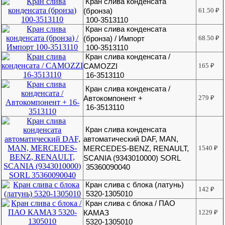
Кран слива конденсата
(бронза)
61.50
₽
100-3513110
Кран слива конденсата
(бронза) / Импорт
68.50
₽
100-3513110
Кран слива конденсата /
CAMOZZI
165
₽
16-3513110
Кран слива конденсата /
Автокомпонент +
279
₽
16-3513110
Кран слива конденсата
автоматический DAF, MAN,
MERCEDES-BENZ, RENAULT,
1540
₽
SCANIA (9343010000) SORL
35360090040
Кран слива с блока (латунь)
142
₽
5320-1305010
Кран слива с блока / ПАО
КАМАЗ
1229
₽
5320-1305010