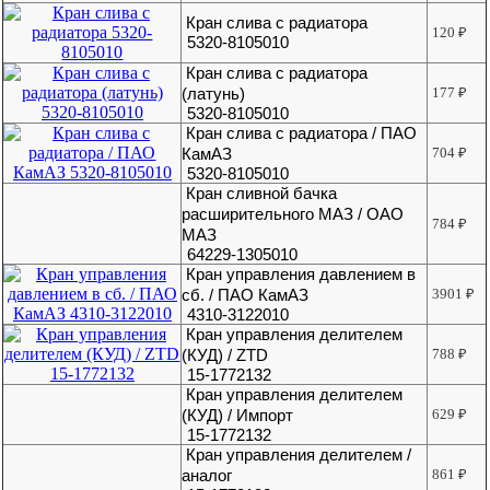
Кран слива с радиатора
120
₽
5320-8105010
Кран слива с радиатора
(латунь)
177
₽
5320-8105010
Кран слива с радиатора / ПАО
КамАЗ
704
₽
5320-8105010
Кран сливной бачка
расширительного МАЗ / ОАО
784
₽
МАЗ
64229-1305010
Кран управления давлением в
сб. / ПАО КамАЗ
3901
₽
4310-3122010
Кран управления делителем
(КУД) / ZTD
788
₽
15-1772132
Кран управления делителем
(КУД) / Импорт
629
₽
15-1772132
Кран управления делителем /
аналог
861
₽