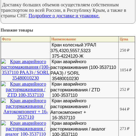
Доставку больших объемов осуществляем собственным
транспортом по всей России, в Республику Крым, а также в
страны СНГ.
Подробнее о доставке и упаковке.
Похожие товары
Фото
Наименование
Цена
Кран колесный УРАЛ
375,4320,5557,5323
250
₽
375-4224120-Ж
Кран аварийного
растормаживания (100-3537110
1054
₽
РААЗ) / SORL
35480010230
Кран аварийного
растормаживания / ZTD
252
₽
100-3537110
Кран аварийного
растормаживания /
944
₽
Автокомпонент +
16-3537110
Кран аварийного
растормаживания / аналог
273
₽
100-3537110