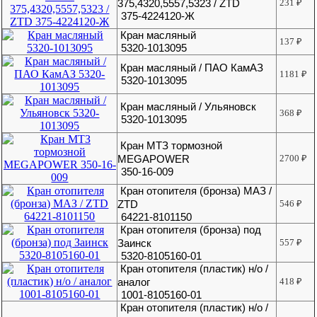
375,4320,5557,5323 / ZTD
231
₽
375-4224120-Ж
Кран масляный
137
₽
5320-1013095
Кран масляный / ПАО КамАЗ
1181
₽
5320-1013095
Кран масляный / Ульяновск
368
₽
5320-1013095
Кран МТЗ тормозной
MEGAPOWER
2700
₽
350-16-009
Кран отопителя (бронза) МАЗ /
ZTD
546
₽
64221-8101150
Кран отопителя (бронза) под
Заинск
557
₽
5320-8105160-01
Кран отопителя (пластик) н/о /
аналог
418
₽
1001-8105160-01
Кран отопителя (пластик) н/о /