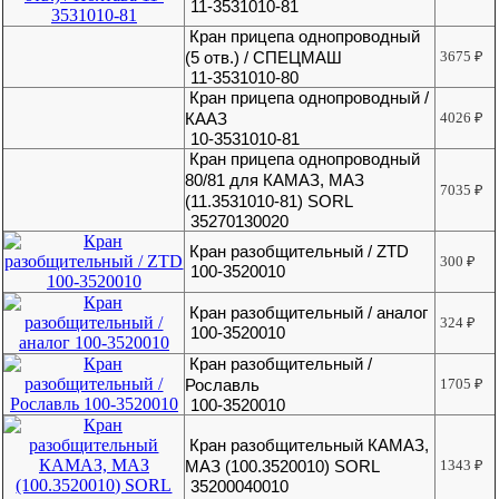
11-3531010-81
Кран прицепа однопроводный
(5 отв.) / СПЕЦМАШ
3675
₽
11-3531010-80
Кран прицепа однопроводный /
КААЗ
4026
₽
10-3531010-81
Кран прицепа однопроводный
80/81 для КАМАЗ, МАЗ
7035
₽
(11.3531010-81) SORL
35270130020
Кран разобщительный / ZTD
300
₽
100-3520010
Кран разобщительный / аналог
324
₽
100-3520010
Кран разобщительный /
Рославль
1705
₽
100-3520010
Кран разобщительный КАМАЗ,
МАЗ (100.3520010) SORL
1343
₽
35200040010