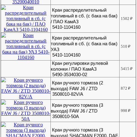
Кран распределительный
топливный в сб. (с бака на бак)
1502
₽
/ ПАО КамАЗ
5410-1104160
Кран распределительный
топливный в сб. (с бака на бак)
510
₽
УАЗ
5410-1104160
Кран регулировки рулевой
колонки / ПАО КамАЗ
5415
₽
5490-3534030-02
Кран ручного тормоза (2
выхода) FAW J6 / ZTD
872
₽
3508010-82V/A
Кран ручного тормоза (3
выхода) FAW J6 / ZTD
998
₽
3508010-50A
Кран ручного тормоза (3
выхода) SHACMAN F2000, DAF,