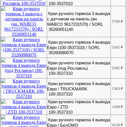
100-3537010
Кран ручного тормоза 3 вывода
с датчиком на панель (ан.
5700
₽
WABCO 9617231570) / SORL
35260051140
Кран ручного тормоза 4 вывода
Евро (100-3537310) / SORL
3242
₽
35260080070
Кран ручного тормоза 4 вывода
Евро (под Рославль)
2382
₽
100-3537310
Кран ручного тормоза 4 вывода
Евро / TRUCKMARK
1363
₽
100-3537310
Кран ручного тормоза 4 вывода
Евро / ZTD
1208
₽
100-3537310
Кран ручного тормоза 4 вывода
Евро / БелОМО
4118
₽