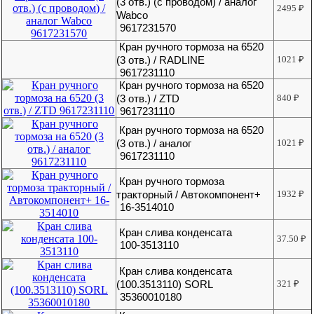
(3 отв.) (с проводом) / аналог
2495
₽
Wabco
9617231570
Кран ручного тормоза на 6520
(3 отв.) / RADLINE
1021
₽
9617231110
Кран ручного тормоза на 6520
(3 отв.) / ZTD
840
₽
9617231110
Кран ручного тормоза на 6520
(3 отв.) / аналог
1021
₽
9617231110
Кран ручного тормоза
тракторный / Автокомпонент+
1932
₽
16-3514010
Кран слива конденсата
37.50
₽
100-3513110
Кран слива конденсата
(100.3513110) SORL
321
₽
35360010180