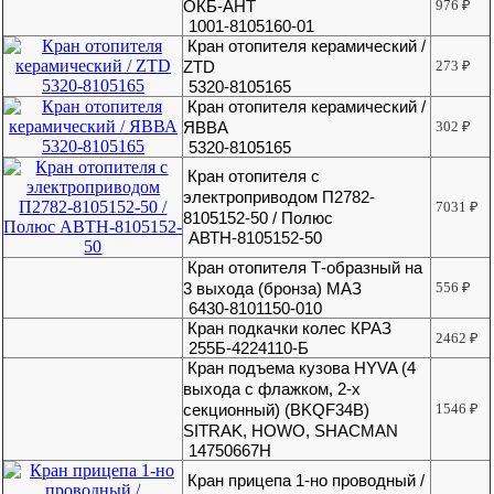
ОКБ-АНТ
976
₽
1001-8105160-01
Кран отопителя керамический /
ZTD
273
₽
5320-8105165
Кран отопителя керамический /
ЯВВА
302
₽
5320-8105165
Кран отопителя с
электроприводом П2782-
7031
₽
8105152-50 / Полюс
АВТН-8105152-50
Кран отопителя Т-образный на
3 выхода (бронза) МАЗ
556
₽
6430-8101150-010
Кран подкачки колес КРАЗ
2462
₽
255Б-4224110-Б
Кран подъема кузова HYVA (4
выхода с флажком, 2-х
секционный) (BKQF34B)
1546
₽
SITRAK, HOWO, SHACMAN
14750667H
Кран прицепа 1-но проводный /