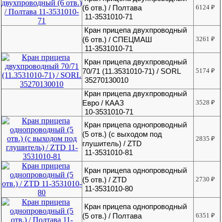
(6 отв.) / Полтава
6124
₽
11-3531010-71
Кран прицепа двухпроводный
(6 отв.) / СПЕЦМАШ
3261
₽
11-3531010-71
Кран прицепа двухпроводный
70/71 (11.3531010-71) / SORL
5174
₽
35270130010
Кран прицепа двухпроводный
Евро / КААЗ
3528
₽
10-3531010-71
Кран прицепа однопроводный
(5 отв.) (с выходом под
2835
₽
глушитель) / ZTD
11-3531010-81
Кран прицепа однопроводный
(5 отв.) / ZTD
2730
₽
11-3531010-80
Кран прицепа однопроводный
(5 отв.) / Полтава
6351
₽