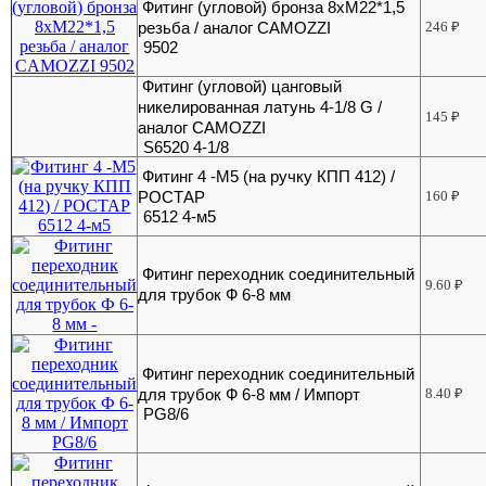
Фитинг (угловой) бронза 8хМ22*1,5
резьба / аналог CAMOZZI
246
₽
9502
Фитинг (угловой) цанговый
никелированная латунь 4-1/8 G /
145
₽
аналог CAMOZZI
S6520 4-1/8
Фитинг 4 -М5 (на ручку КПП 412) /
РОСТАР
160
₽
6512 4-м5
Фитинг переходник соединительный
9.60
₽
для трубок Ф 6-8 мм
Фитинг переходник соединительный
для трубок Ф 6-8 мм / Импорт
8.40
₽
PG8/6