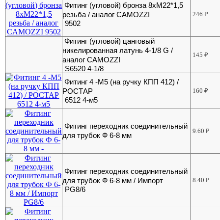
Фитинг (угловой) бронза 8хМ22*1,5
резьба / аналог CAMOZZI
246
₽
9502
Фитинг (угловой) цанговый
никелированная латунь 4-1/8 G /
145
₽
аналог CAMOZZI
S6520 4-1/8
Фитинг 4 -М5 (на ручку КПП 412) /
РОСТАР
160
₽
6512 4-м5
Фитинг переходник соединительный
9.60
₽
для трубок Ф 6-8 мм
Фитинг переходник соединительный
для трубок Ф 6-8 мм / Импорт
8.40
₽
PG8/6