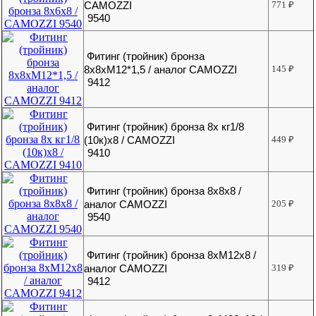
CAMOZZI
771
₽
9540
Фитинг (тройник) бронза
8x8xМ12*1,5 / аналог CAMOZZI
145
₽
9412
Фитинг (тройник) бронза 8х кг1/8
(10к)х8 / CAMOZZI
449
₽
9410
Фитинг (тройник) бронза 8х8х8 /
аналог CAMOZZI
205
₽
9540
Фитинг (тройник) бронза 8хМ12х8 /
аналог CAMOZZI
319
₽
9412