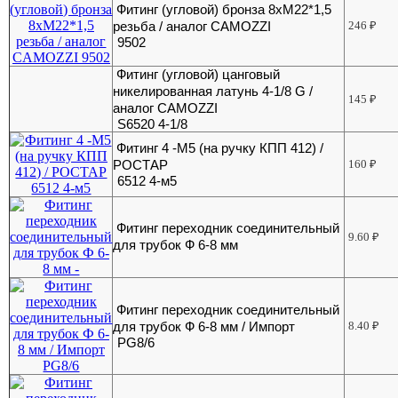
Фитинг (угловой) бронза 8хМ22*1,5
резьба / аналог CAMOZZI
246
₽
9502
Фитинг (угловой) цанговый
никелированная латунь 4-1/8 G /
145
₽
аналог CAMOZZI
S6520 4-1/8
Фитинг 4 -М5 (на ручку КПП 412) /
РОСТАР
160
₽
6512 4-м5
Фитинг переходник соединительный
9.60
₽
для трубок Ф 6-8 мм
Фитинг переходник соединительный
для трубок Ф 6-8 мм / Импорт
8.40
₽
PG8/6