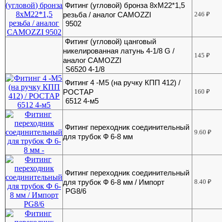
Фитинг (угловой) бронза 8хМ22*1,5
резьба / аналог CAMOZZI
246
₽
9502
Фитинг (угловой) цанговый
никелированная латунь 4-1/8 G /
145
₽
аналог CAMOZZI
S6520 4-1/8
Фитинг 4 -М5 (на ручку КПП 412) /
РОСТАР
160
₽
6512 4-м5
Фитинг переходник соединительный
9.60
₽
для трубок Ф 6-8 мм
Фитинг переходник соединительный
для трубок Ф 6-8 мм / Импорт
8.40
₽
PG8/6