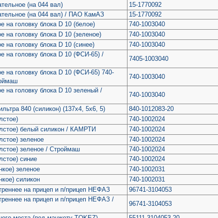
тельное (на 044 вал)
15-1770092
тельное (на 044 вал) / ПАО КамАЗ
15-1770092
 на головку блока D 10 (белое)
740-1003040
 на головку блока D 10 (зеленое)
740-1003040
 на головку блока D 10 (синее)
740-1003040
 на головку блока D 10 (ФСИ-65) /
7405-1003040
 на головку блока D 10 (ФСИ-65) 740-
740-1003040
роймаш
 на головку блока D 10 зеленый /
740-1003040
ьтра 840 (силикон) (137х4, 5х6, 5)
840-1012083-20
лстое)
740-1002024
олстое) белый силикон / КАМРТИ
740-1002024
лстое) зеленое
740-1002024
олстое) зеленое / Строймаш
740-1002024
лстое) синие
740-1002024
нкое) зеленое
740-1002031
нкое) силикон
740-1002031
треннее на прицеп и п/прицеп НЕФАЗ
96741-3104053
треннее на прицеп и п/прицеп НЕФАЗ /
96741-3104053
него моста (под манжету TOKEZ)
55111-3104053-20