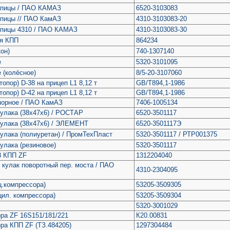
упицы / ПАО КАМАЗ
6520-3103083
упицы // ПАО КамАЗ
4310-3103083-20
упицы 4310 / ПАО КАМАЗ
4310-3103083-30
ия КПП
864234
он)
740-1307140
е
5320-3101095
 (колёсное)
8/5-20-3107060
опор) D-38 на прицеп L1 8,12 т
GB/T894,1-1986
опор) D-42 на прицеп L1 8,12 т
GB/T894,1-1986
порное / ПАО КамАЗ
7406-1005134
улака (38х47х6) / РОСТАР
6520-3501117
кулака (38х47х6) / ЭЛЕМЕНТ
6520-3501117Э
улака (полиуретан) / ПромТехПласт
5320-3501117 / РТР001375
улака (резиновое)
5320-3501117
8 КПП ZF
1312204040
 кулак поворотный пер. моста / ПАО
4310-2304095
ц.компрессора)
53205-3509305
цил. компрессора)
53205-3509304
5320-3001029
ра ZF 16S151/181/221
К20.00831
ра КПП ZF (ТЗ.484205)
1297304484