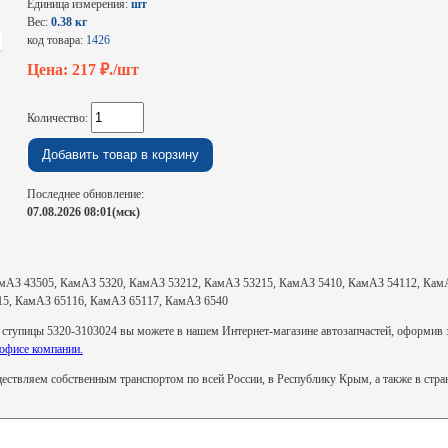
Единица измерения:
шт
Вес:
0.38 кг
код товара:
1426
Цена: 217
₽./шт
Количество:
Последнее обновление:
07.08.2026 08:01(мск)
мАЗ 43505, КамАЗ 5320, КамАЗ 53212, КамАЗ 53215, КамАЗ 5410, КамАЗ 54112, Кам
15, КамАЗ 65116, КамАЗ 65117, КамАЗ 6540
ступицы 5320-3103024 вы можете в нашем Интернет-магазине автозапчастей, оформив за
 офисе компании.
ствляем собственным транспортом по всей России, в Республику Крым, а также в стр