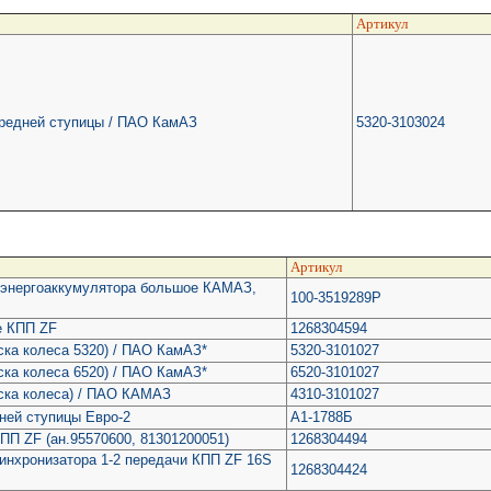
Артикул
ередней ступицы / ПАО КамАЗ
5320-3103024
Артикул
) энергоаккумулятора большое КАМАЗ,
100-3519289Р
е КПП ZF
1268304594
ска колеса 5320) / ПАО КамАЗ*
5320-3101027
ска колеса 6520) / ПАО КамАЗ*
6520-3101027
ска колеса) / ПАО КАМАЗ
4310-3101027
ней ступицы Евро-2
А1-1788Б
ПП ZF (ан.95570600, 81301200051)
1268304494
инхронизатора 1-2 передачи КПП ZF 16S
1268304424