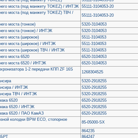
него моста (под манжету TOKEZ) / ИНТЭК
55111-3104053-20
него моста (под манжету TOKEZ) ТВЧ /
55111-3104053-20
его моста (тонкое)
5320-3104053
него моста (тонкое) / ИНТЭК
5320-3104053
него моста (широкое)
5511-3104053
него моста (широкое) / ИНТЭК
5511-3104053
него моста (широкое) ТВЧ / ИНТЭК
5511-3104053
него моста 6520
6520-3104053
него моста 6520 / ИНТЭК
6520-3104053
хронизатора 1-2 передачи КПП ZF 16S
1268304525
ансира
5320-2918255
ансира / ИНТЭК
5320-2918255
ансира ТВЧ / ИНТЭК
5320-2918255
мака 6520
6520-2918255
мака 6520 / ИНТЭК
6520-2918255
мака 6520 / ПАО КамАЗ
6520-2918255
озной колодки BPW ЕСО, стопорное
85-05000-SX
864235
 БРТ
864247