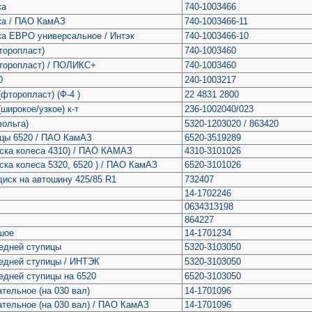
ка
740-1003466
ка / ПАО КамАЗ
740-1003466-11
ка ЕВРО универсальное / Интэк
740-1003466-10
торопласт)
740-1003460
фторопласт) / ПОЛИКС+
740-1003460
0
240-1003217
фторопласт) (Ф-4 )
22 4831 2800
широкое/узкое) к-т
236-1002040/023
фольга)
5320-1203020 / 863420
ицы 6520 / ПАО КамАЗ
6520-3519289
ска колеса 4310) / ПАО КАМАЗ
4310-3101026
ска колеса 5320, 6520 ) / ПАО КамАЗ
6520-3101026
диск на автошину 425/85 R1
732407
14-1702246
0634313198
864227
шое
14-1701234
едней ступицы
5320-3103050
едней ступицы / ИНТЭК
5320-3103050
едней ступицы на 6520
6520-3103050
тельное (на 030 вал)
14-1701096
тельное (на 030 вал) / ПАО КамАЗ
14-1701096