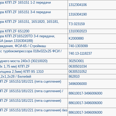
ра КПП ZF 16S151 1-2 передачи
1312304106
ра КПП ZF 16S151 3-4 передачи
1316304190
ра КПП ZF 16S151, 16S1820, 16S181,
ТЗ.023159
ора КПП ZF 6S1200
1310302023
ора КПП ZF16S220TD 3-4 передачи,
K2000880
A (анал.1316304189)
аждения, ФСИ-65 / Строймаш
740-1303099
 с турбокомпрессора 018х022х25 ФСИ /
740.13-1118237
аднего моста 240х3 (30210020)
3025О001
8х 1,75 мм) КПП ZF
0630501034
олщина 2,5мм) КПП 9S 1310
0630531052
,2х1,2х28 / Белебей
862810
П ZF 16S151/181/221 (пята сцепления)
3496006000
П ZF 16S151/181/221 (пята сцепления) /
88610017-3496006000
П ZF 16S151/181/221 (пята сцепления)
88610017-3496006000
П ZF 16S151/181/221 (пята сцепления) без
88610017-3496006000