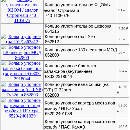
Кольцо уплотнительное ФЦОМ /
аналог Строймаш
91
₽
740-1105075
Кольцо уплотнительное шкворня
2.50
₽
864215
Кольцо упорное (на ГУР)
23
₽
862812
Кольцо упорное 130 шестерни МОД
50
₽
862809
Кольцо упорное башмака
балансира (внутреннее)
284
₽
6303-2918044
Кольцо упорное вала сошки (на
18.50
ГУР) D-32mm
₽
862803
Кольцо упорное картера моста под
68.50
резьбу / НПО Урал
₽
6520-2401039
Кольцо упорное картера моста под
резьбу / ПАО КамАЗ
408
₽