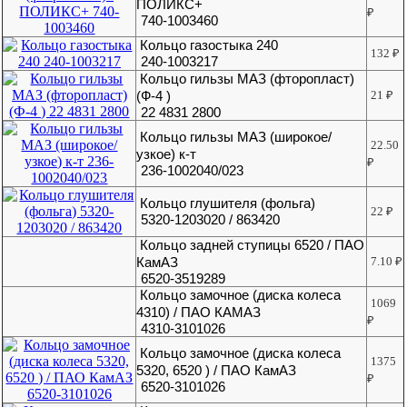
ПОЛИКС+
₽
740-1003460
Кольцо газостыка 240
132
₽
240-1003217
Кольцо гильзы МАЗ (фторопласт)
(Ф-4 )
21
₽
22 4831 2800
Кольцо гильзы МАЗ (широкое/
22.50
узкое) к-т
₽
236-1002040/023
Кольцо глушителя (фольга)
22
₽
5320-1203020 / 863420
Кольцо задней ступицы 6520 / ПАО
КамАЗ
7.10
₽
6520-3519289
Кольцо замочное (диска колеса
1069
4310) / ПАО КАМАЗ
₽
4310-3101026
Кольцо замочное (диска колеса
1375
5320, 6520 ) / ПАО КамАЗ
₽
6520-3101026