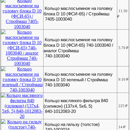
Кольцо маслосъемное на головку
11.50
блока D 10 (ФСИ-65) / Строймаш
₽
7405-1003040
Кольцо маслосъемное на головку
блока D 10 (ФСИ-65) 740-1003040 /
5.70
₽
аналог Строймаш
740-1003040
Кольцо маслосъемное на головку
блока D 10 зеленый / Строймаш
9.10
₽
740-1003040
Кольцо масляного фильтра 840
(силикон) (137х4, 5х6, 5)
225
₽
840-1012083-20
Кольцо на гильзу (толстое)
14
₽
740-1002024