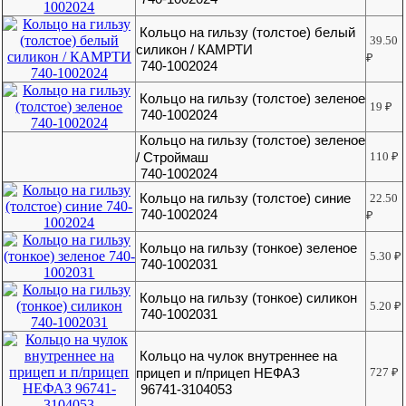
Кольцо на гильзу (толстое) белый
39.50
силикон / КАМРТИ
₽
740-1002024
Кольцо на гильзу (толстое) зеленое
19
₽
740-1002024
Кольцо на гильзу (толстое) зеленое
/ Строймаш
110
₽
740-1002024
Кольцо на гильзу (толстое) синие
22.50
740-1002024
₽
Кольцо на гильзу (тонкое) зеленое
5.30
₽
740-1002031
Кольцо на гильзу (тонкое) силикон
5.20
₽
740-1002031
Кольцо на чулок внутреннее на
прицеп и п/прицеп НЕФАЗ
727
₽
96741-3104053