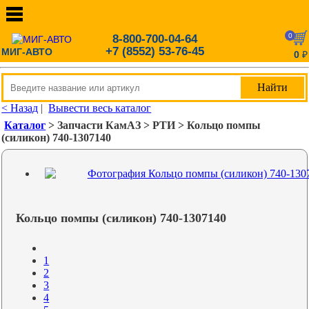
0
8-800-700-04-64
+7 (8552) 53-76-45
МИГ-АВТО
0
₽
< Назад
|
Вывести весь каталог
Каталог
> Запчасти КамАЗ > РТИ > Кольцо помпы
(силикон) 740-1307140
Кольцо помпы (силикон) 740-1307140
1
2
3
4