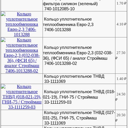
фильтра силикон (зеленый)
1.70
₽
740-1012085-10
Кольцо уплотнительное
теплообменника Евро-2,3
4.10
₽
7406-1013288
Кольцо уплотнительное
теплообменника Евро-2,3 (032-038-
27.50
36), (ФСИ 65) / аналог Строймаш
₽
7406-1013288-02
Кольцо уплотнительное ТНВД
1.40
₽
33-1111069
Кольцо уплотнительное ТНВД (018-
24.50
021-19), ГНИ-75 / Строймаш
₽
33-1111259-03
Кольцо уплотнительное ТНВД (027-
20.50
031-25), ГНИ-75, Строймаш
₽
33-1111069