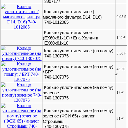
3907177
Кольцо уплотнительное (
масляного фильтра D14, D16)
0.95
₽
740-1012085
Кольцо уплотнительное
(ЕХ60х81х10) / Ена-Холдинг
149
₽
ЕХ60х81х10
Кольцо уплотнительное (на помпу)
5.50
₽
740-1307075
Кольцо уплотнительное (на помпу)
46.50
/ БРТ
₽
740-1307075
Кольцо уплотнительное (на помпу)
зеленое
17
₽
740-1307075
Кольцо уплотнительное (на помпу)
зеленое (ФСИ 65) / аналог
91
₽
Строймаш
740-1307075