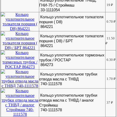
Кольцо уплотнительное ТНВД,
ГНИ-75 / Строймаш
19
₽
33-1111054
Кольцо уплотнительное толкателя
поршня ( D8)
0.70
₽
864221
Кольцо уплотнительное толкателя
11.50
поршня ( D8) / БРТ
₽
864221
Кольцо уплотнительное тормозных
трубок / РОСТАР
6.30
₽
864273
Кольцо уплотнительное трубки
отвода масла с ТНВД
1.70
₽
740-1111578
Кольцо уплотнительное трубки
отвода масла с ТНВД / аналог
37
₽
Строймаш
740-1111578