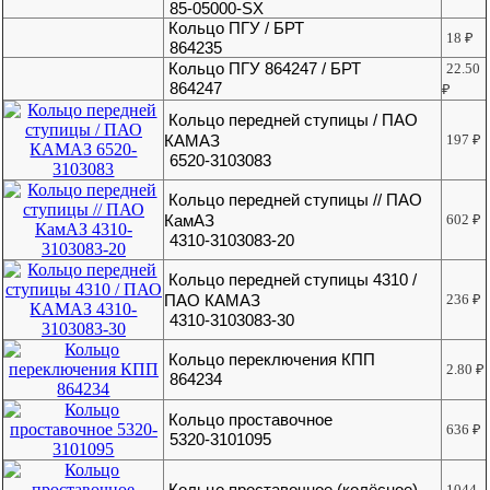
85-05000-SX
Кольцо ПГУ / БРТ
18
₽
864235
Кольцо ПГУ 864247 / БРТ
22.50
864247
₽
Кольцо передней ступицы / ПАО
КАМАЗ
197
₽
6520-3103083
Кольцо передней ступицы // ПАО
КамАЗ
602
₽
4310-3103083-20
Кольцо передней ступицы 4310 /
ПАО КАМАЗ
236
₽
4310-3103083-30
Кольцо переключения КПП
2.80
₽
864234
Кольцо проставочное
636
₽
5320-3101095
Кольцо проставочное (колёсное)
1044