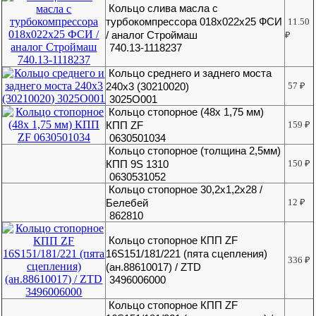
Кольцо слива масла с
турбокомпрессора 018х022х25 ФСИ
11.50
/ аналог Строймаш
₽
740.13-1118237
Кольцо среднего и заднего моста
240х3 (30210020)
57
₽
3025О001
Кольцо стопорное (48х 1,75 мм)
КПП ZF
159
₽
0630501034
Кольцо стопорное (толщина 2,5мм)
КПП 9S 1310
150
₽
0630531052
Кольцо стопорное 30,2х1,2х28 /
Белебей
12
₽
862810
Кольцо стопорное КПП ZF
16S151/181/221 (пята сцепления)
336
₽
(ан.88610017) / ZTD
3496006000
Кольцо стопорное КПП ZF