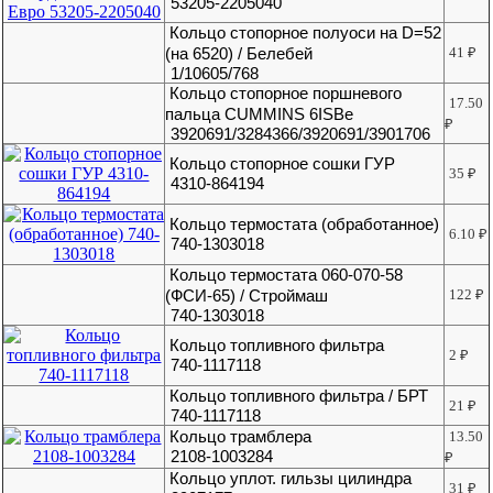
53205-2205040
Кольцо стопорное полуоси на D=52
(на 6520) / Белебей
41
₽
1/10605/768
Кольцо стопорное поршневого
17.50
пальца CUMMINS 6ISBe
₽
3920691/3284366/3920691/3901706
Кольцо стопорное сошки ГУР
35
₽
4310-864194
Кольцо термостата (обработанное)
6.10
₽
740-1303018
Кольцо термостата 060-070-58
(ФСИ-65) / Строймаш
122
₽
740-1303018
Кольцо топливного фильтра
2
₽
740-1117118
Кольцо топливного фильтра / БРТ
21
₽
740-1117118
Кольцо трамблера
13.50
2108-1003284
₽
Кольцо уплот. гильзы цилиндра
31
₽