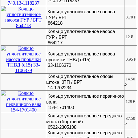
740.13-1118237
Кольцо уплотнительное насоса
ГУР / БРТ
3.70
₽
864218
Кольцо уплотнительное насоса
ГУР / БРТ
12
₽
864217
Кольцо уплотнительное насоса
прокачки ТНВД (d15)
0.95
₽
33-1106379
Кольцо уплотнительное опоры
14.50
штока КПП / БРТ
₽
14-1702234
Кольцо уплотнительное первичного
вала
129
₽
154-1701400
Кольцо уплотнительное переднего
87.50
моста (бортовой)
₽
6522-2305198
Кольцо уплотнительное переднего