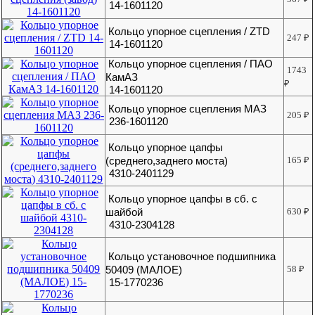
14-1601120
Кольцо упорное сцепления / ZTD
247
₽
14-1601120
Кольцо упорное сцепления / ПАО
1743
КамАЗ
₽
14-1601120
Кольцо упорное сцепления МАЗ
205
₽
236-1601120
Кольцо упорное цапфы
(среднего,заднего моста)
165
₽
4310-2401129
Кольцо упорное цапфы в сб. с
шайбой
630
₽
4310-2304128
Кольцо установочное подшипника
50409 (МАЛОЕ)
58
₽
15-1770236