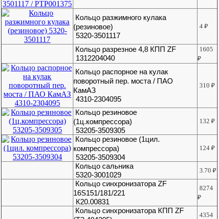
Кольцо разжимного кулака
(резиновое)
4
₽
5320-3501117
Кольцо разрезное 4,8 КПП ZF
1605
1312204040
₽
Кольцо распорное на кулак
поворотный пер. моста / ПАО
310
₽
КамАЗ
4310-2304095
Кольцо резиновое
(1ц.компрессора)
132
₽
53205-3509305
Кольцо резиновое (1цил.
компрессора)
124
₽
53205-3509304
Кольцо сальника
3.70
₽
5320-3001029
Кольцо синхронизатора ZF
8274
16S151/181/221
₽
К20.00831
Кольцо синхронизатора КПП ZF
4354