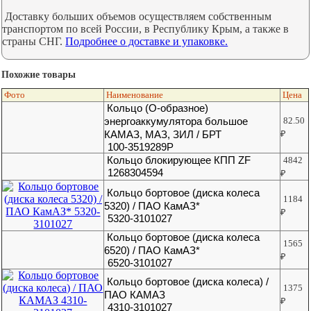
Доставку больших объемов осуществляем собственным
транспортом по всей России, в Республику Крым, а также в
страны СНГ.
Подробнее о доставке и упаковке.
Похожие товары
Фото
Наименование
Цена
Кольцо (О-образное)
энергоаккумулятора большое
82.50
КАМАЗ, МАЗ, ЗИЛ / БРТ
₽
100-3519289Р
Кольцо блокирующее КПП ZF
4842
1268304594
₽
Кольцо бортовое (диска колеса
1184
5320) / ПАО КамАЗ*
₽
5320-3101027
Кольцо бортовое (диска колеса
1565
6520) / ПАО КамАЗ*
₽
6520-3101027
Кольцо бортовое (диска колеса) /
1375
ПАО КАМАЗ
₽
4310-3101027