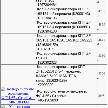
(ТЗ.484205)
₽
1297304484
Кольцо синхронизатора КПП ZF
4235
16S151 1-2 передачи (К2000143)
₽
1312304106
Кольцо синхронизатора КПП ZF
4899
16S151 3-4 передачи (К2000881)
₽
1316304190
Кольцо синхронизатора КПП ZF
16S151, 16S1820, 16S181, 16S221
4645
(1316304159)
₽
ТЗ.023159
Кольцо синхронизатора КПП ZF
3330
6S1200
₽
1310302023
Кольцо синхронизатора КПП
ZF16S220TD 3-4 передачи,
5366
КАМАЗ-5490, MAN TGA
₽
(анал.1316304189)
K2000880
Кольцо системы охлаждения,
ФСИ-65 / Строймаш
36
₽
740-1303099