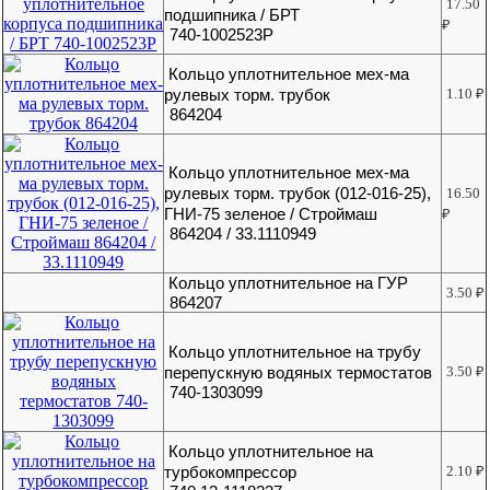
17.50
подшипника / БРТ
₽
740-1002523Р
Кольцо уплотнительное мех-ма
рулевых торм. трубок
1.10
₽
864204
Кольцо уплотнительное мех-ма
рулевых торм. трубок (012-016-25),
16.50
ГНИ-75 зеленое / Строймаш
₽
864204 / 33.1110949
Кольцо уплотнительное на ГУР
3.50
₽
864207
Кольцо уплотнительное на трубу
перепускную водяных термостатов
3.50
₽
740-1303099
Кольцо уплотнительное на
турбокомпрессор
2.10
₽