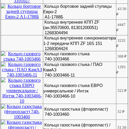
Кольцо бортовое задней ступицы
43.50
Евро-2
₽
А1-1788Б
Кольцо внутреннее КПП ZF
4447
(ан.95570600, 81301200051)
₽
1268304494
Кольцо внутреннее синхронизатора
3232
1-2 передачи КПП ZF 16S 151
₽
1268304424
Кольцо газового стыка
368
₽
740-1003466
Кольцо газового стыка / ПАО
1293
КамАЗ
₽
740-1003466-11
Кольцо газового стыка ЕВРО
универсальное / Интэк
522
₽
740-1003466-10
Кольцо газостыка (фторопласт)
32
₽
740-1003460
Кольцо газостыка (фторопласт) /
51.50