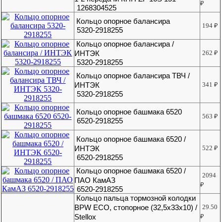
₽
1268304525
Кольцо опорное балансира
194
₽
5320-2918255
Кольцо опорное балансира /
ИНТЭК
262
₽
5320-2918255
Кольцо опорное балансира ТВЧ /
ИНТЭК
341
₽
5320-2918255
Кольцо опорное башмака 6520
563
₽
6520-2918255
Кольцо опорное башмака 6520 /
ИНТЭК
522
₽
6520-2918255
Кольцо опорное башмака 6520 /
2094
ПАО КамАЗ
₽
6520-2918255
Кольцо пальца тормозной колодки
BPW ЕСО, стопорное (32,5x33x10) /
29.50
Stellox
₽