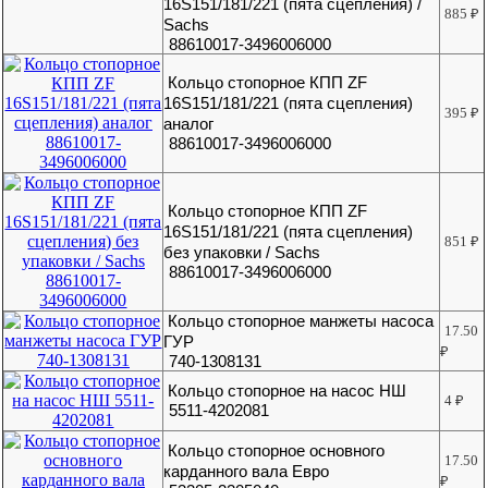
16S151/181/221 (пята сцепления) /
885
₽
Sachs
88610017-3496006000
Кольцо стопорное КПП ZF
16S151/181/221 (пята сцепления)
395
₽
аналог
88610017-3496006000
Кольцо стопорное КПП ZF
16S151/181/221 (пята сцепления)
851
₽
без упаковки / Sachs
88610017-3496006000
Кольцо стопорное манжеты насоса
17.50
ГУР
₽
740-1308131
Кольцо стопорное на насос НШ
4
₽
5511-4202081
Кольцо стопорное основного
17.50
карданного вала Евро
₽