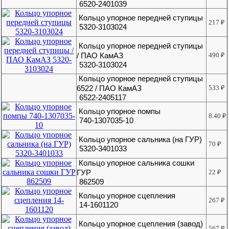
6520-2401039
Кольцо упорное передней ступицы
217
₽
5320-3103024
Кольцо упорное передней ступицы
/ ПАО КамАЗ
490
₽
5320-3103024
Кольцо упорное передней ступицы
6522 / ПАО КамАЗ
533
₽
6522-2405117
Кольцо упорное помпы
8.40
₽
740-1307035-10
Кольцо упорное сальника (на ГУР)
70
₽
5320-3401033
Кольцо упорное сальника сошки
ГУР
22
₽
862509
Кольцо упорное сцепления
267
₽
14-1601120
Кольцо упорное сцепления (завод)
567
₽