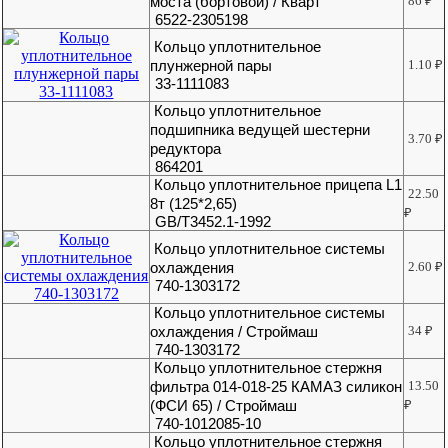
моста (бортовой) / Кварт
86
₽
6522-2305198
Кольцо уплотнительное
плунжерной пары
1.10
₽
33-1111083
Кольцо уплотнительное
подшипника ведущей шестерни
3.70
₽
редуктора
864201
Кольцо уплотнительное прицепа L1
22.50
8т (125*2,65)
₽
GB/T3452.1-1992
Кольцо уплотнительное системы
охлаждения
2.60
₽
740-1303172
Кольцо уплотнительное системы
охлаждения / Строймаш
34
₽
740-1303172
Кольцо уплотнительное стержня
фильтра 014-018-25 КАМАЗ силикон
13.50
(ФСИ 65) / Строймаш
₽
740-1012085-10
Кольцо уплотнительное стержня