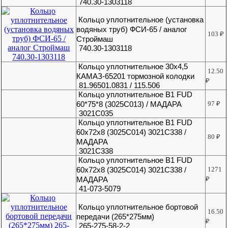
740.30-1303118
Кольцо уплотнительное (установка
водяных труб) ФСИ-65 / аналог
103
₽
Строймаш
740.30-1303118
Кольцо уплотнительное 30х4,5
12.50
КАМАЗ-65201 тормозной колодки
₽
81.96501.0831 / 115.506
Кольцо уплотнительное B1 FUD
60*75*8 (3025C013) / МАДАРА
97
₽
3021С035
Кольцо уплотнительное B1 FUD
60x72x8 (3025C014) 3021C338 /
80
₽
МАДАРА
3021С338
Кольцо уплотнительное B1 FUD
60x72x8 (3025C014) 3021C338 /
1271
МАДАРА
₽
41-073-5079
Кольцо уплотнительное бортовой
16.50
передачи (265*275мм)
₽
265-275-58-2-2