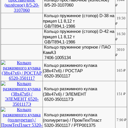
8/5-20-3107060
₽
Кольцо пружинное (стопор) D-38 на
19.50
прицеп L1 8,12 т
₽
GB/T894,1-1986
Кольцо пружинное (стопор) D-42 на
16.50
прицеп L1 8,12 т
₽
GB/T894,1-1986
Кольцо пружинное упорное / ПАО
3010
КамАЗ
₽
7406-1005134
Кольцо разжимного кулака
(38х47х6) / РОСТАР
165
₽
6520-3501117
Кольцо разжимного кулака
(38х47х6) / ЭЛЕМЕНТ
151
₽
6520-3501117Э
Кольцо разжимного кулака
(полиуретан) / ПромТехПласт
7.90
₽
5320-3501117 / РТР001375