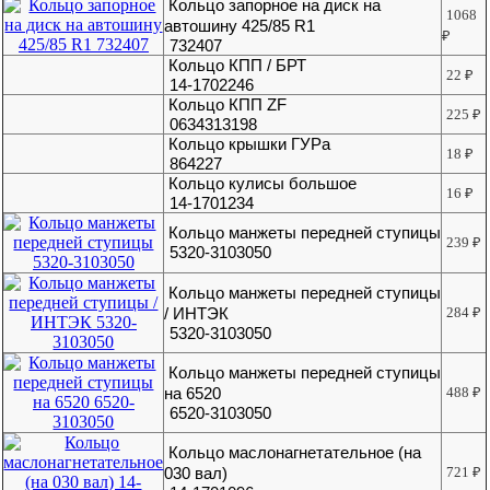
Кольцо запорное на диск на
1068
автошину 425/85 R1
₽
732407
Кольцо КПП / БРТ
22
₽
14-1702246
Кольцо КПП ZF
225
₽
0634313198
Кольцо крышки ГУРа
18
₽
864227
Кольцо кулисы большое
16
₽
14-1701234
Кольцо манжеты передней ступицы
239
₽
5320-3103050
Кольцо манжеты передней ступицы
/ ИНТЭК
284
₽
5320-3103050
Кольцо манжеты передней ступицы
на 6520
488
₽
6520-3103050
Кольцо маслонагнетательное (на
030 вал)
721
₽