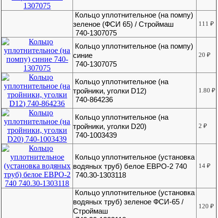
Кольцо уплотнительное (на помпу)
зеленое (ФСИ 65) / Строймаш
111
₽
740-1307075
Кольцо уплотнительное (на помпу)
синие
20
₽
740-1307075
Кольцо уплотнительное (на
тройники, уголки D12)
1.80
₽
740-864236
Кольцо уплотнительное (на
тройники, уголки D20)
2
₽
740-1003439
Кольцо уплотнительное (установка
водяных труб) белое ЕВРО-2 740
14
₽
740.30-1303118
Кольцо уплотнительное (установка
водяных труб) зеленое ФСИ-65 /
120
₽
Строймаш