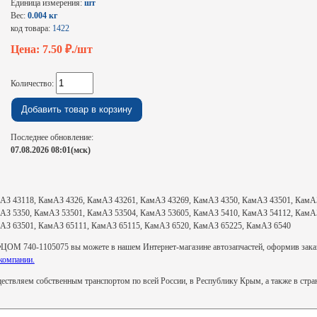
Единица измерения:
шт
Вес:
0.004 кг
код товара:
1422
Цена: 7.50
₽./шт
Количество:
Последнее обновление:
07.08.2026 08:01(мск)
АЗ 43118, КамАЗ 4326, КамАЗ 43261, КамАЗ 43269, КамАЗ 4350, КамАЗ 43501, КамАЗ
АЗ 5350, КамАЗ 53501, КамАЗ 53504, КамАЗ 53605, КамАЗ 5410, КамАЗ 54112, КамАЗ
АЗ 63501, КамАЗ 65111, КамАЗ 65115, КамАЗ 6520, КамАЗ 65225, КамАЗ 6540
ЦОМ 740-1105075 вы можете в нашем Интернет-магазине автозапчастей, оформив заказ н
компании.
ствляем собственным транспортом по всей России, в Республику Крым, а также в стр