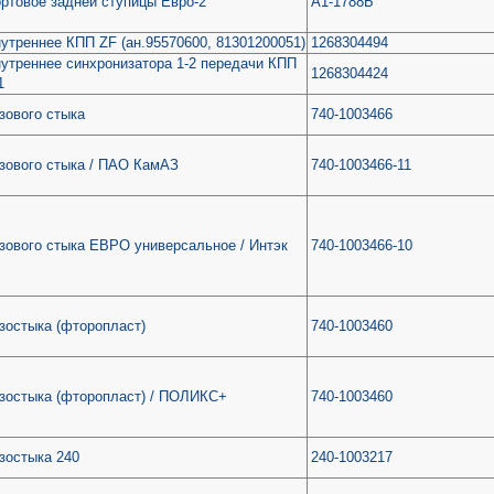
ртовое задней ступицы Евро-2
А1-1788Б
утреннее КПП ZF (ан.95570600, 81301200051)
1268304494
утреннее синхронизатора 1-2 передачи КПП
1268304424
1
зового стыка
740-1003466
зового стыка / ПАО КамАЗ
740-1003466-11
зового стыка ЕВРО универсальное / Интэк
740-1003466-10
зостыка (фторопласт)
740-1003460
азостыка (фторопласт) / ПОЛИКС+
740-1003460
зостыка 240
240-1003217