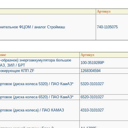
Артикул
тнительное ФЦОМ / аналог Строймаш
740-1105075
ние
Артикул
-образное) энергоаккумулятора большое
100-3519289Р
АЗ, ЗИЛ / БРТ
локирующее КПП ZF
1268304594
ртовое (диска колеса 5320) / ПАО КамАЗ*
5320-3101027
ртовое (диска колеса 6520) / ПАО КамАЗ*
6520-3101027
ортовое (диска колеса) / ПАО КАМАЗ
4310-3101027