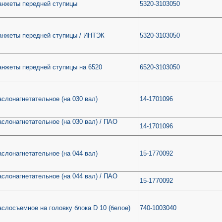
анжеты передней ступицы
5320-3103050
анжеты передней ступицы / ИНТЭК
5320-3103050
анжеты передней ступицы на 6520
6520-3103050
слонагнетательное (на 030 вал)
14-1701096
слонагнетательное (на 030 вал) / ПАО
14-1701096
слонагнетательное (на 044 вал)
15-1770092
слонагнетательное (на 044 вал) / ПАО
15-1770092
слосъемное на головку блока D 10 (белое)
740-1003040