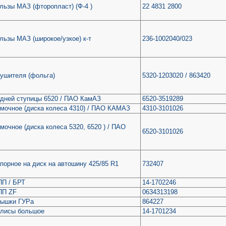
льзы МАЗ (фторопласт) (Ф-4 )
22 4831 2800
льзы МАЗ (широкое/узкое) к-т
236-1002040/023
лушителя (фольга)
5320-1203020 / 863420
адней ступицы 6520 / ПАО КамАЗ
6520-3519289
амочное (диска колеса 4310) / ПАО КАМАЗ
4310-3101026
мочное (диска колеса 5320, 6520 ) / ПАО
6520-3101026
порное на диск на автошину 425/85 R1
732407
ПП / БРТ
14-1702246
ПП ZF
0634313198
рышки ГУРа
864227
улисы большое
14-1701234