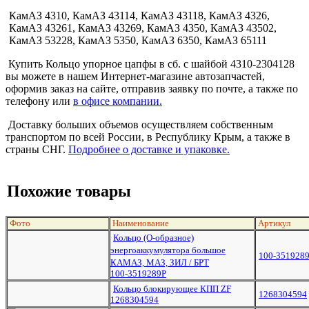
КамАЗ 4310, КамАЗ 43114, КамАЗ 43118, КамАЗ 4326,
КамАЗ 43261, КамАЗ 43269, КамАЗ 4350, КамАЗ 43502,
КамАЗ 53228, КамАЗ 5350, КамАЗ 6350, КамАЗ 65111
Купить Кольцо упорное цапфы в сб. с шайбой 4310-2304128
вы можете в нашем Интернет-магазине автозапчастей,
оформив заказ на сайте, отправив заявку по почте, а также по
телефону или
в офисе компании.
Доставку больших объемов осуществляем собственным
транспортом по всей России, в Республику Крым, а также в
страны СНГ.
Подробнее о доставке и упаковке.
Похожие товары
Фото
Наименование
Артикул
Кольцо (О-образное)
энергоаккумулятора большое
100-351928
КАМАЗ, МАЗ, ЗИЛ / БРТ
100-3519289Р
Кольцо блокирующее КПП ZF
1268304594
1268304594