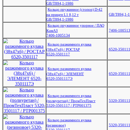
GB/T894,1-1986
Кольцо пружинное (стопор) D-42
GB/T894,1-
на прицеп L1 8,12 т
GB/T894,1-1986
Кольцо пружинное упорное / ПАО
7406-10051
КамАЗ
7406-1005134
Кольцо разжимного кулака
6520-35011
(38х47х6) / РОСТАР
6520-3501117
Кольцо разжимного кулака
6520-35011
(38х47х6) / ЭЛЕМЕНТ
6520-3501117Э
Кольцо разжимного кулака
5320-350111
(полиуретан) / ПромТехПласт
5320-3501117 / РТР001375
Кольцо разжимного кулака
5320-35011
(резиновое)
5320-3501117