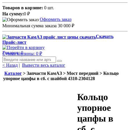
Товаров в корзине:
0 шт.
На сумму:
0
₽
Оформить заказ
Минимальная сумма заказа 30 000
₽
Скачать
Прайс-лист
Товаров: 0
Сумма корзины: 0
₽
< Назад
|
Вывести весь каталог
Каталог
> Запчасти КамАЗ > Мост передний > Кольцо
упорное цапфы в сб. с шайбой 4310-2304128
Кольцо
упорное
цапфы в
сб. с