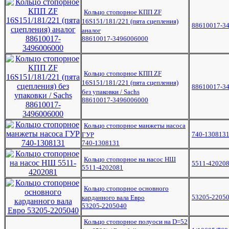
Кольцо стопорное КПП ZF
16S151/181/221 (пята сцепления)
88610017-3
аналог
88610017-3496006000
Кольцо стопорное КПП ZF
16S151/181/221 (пята сцепления)
88610017-3
без упаковки / Sachs
88610017-3496006000
Кольцо стопорное манжеты насоса
740-130813
ГУР
740-1308131
Кольцо стопорное на насос НШ
5511-42020
5511-4202081
Кольцо стопорное основного
53205-2205
карданного вала Евро
53205-2205040
Кольцо стопорное полуоси на D=52