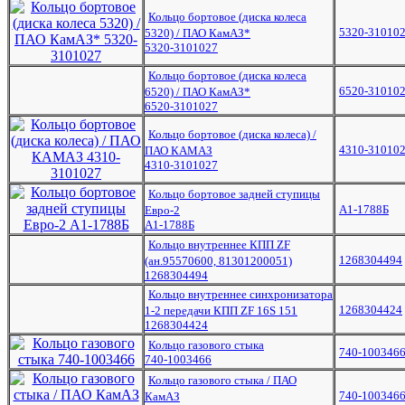
Кольцо бортовое (диска колеса
5320-31010
5320) / ПАО КамАЗ*
5320-3101027
Кольцо бортовое (диска колеса
6520-31010
6520) / ПАО КамАЗ*
6520-3101027
Кольцо бортовое (диска колеса) /
4310-31010
ПАО КАМАЗ
4310-3101027
Кольцо бортовое задней ступицы
А1-1788Б
Евро-2
А1-1788Б
Кольцо внутреннее КПП ZF
1268304494
(ан.95570600, 81301200051)
1268304494
Кольцо внутреннее синхронизатора
1268304424
1-2 передачи КПП ZF 16S 151
1268304424
Кольцо газового стыка
740-100346
740-1003466
Кольцо газового стыка / ПАО
740-1003466
КамАЗ