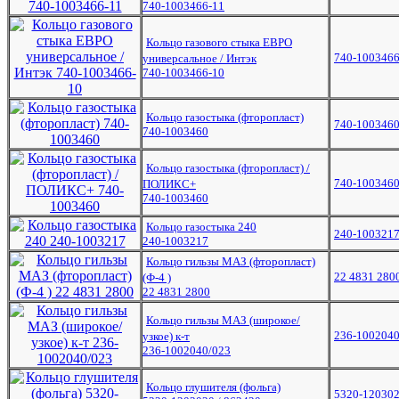
740-1003466-11
Кольцо газового стыка ЕВРО
740-1003466
универсальное / Интэк
740-1003466-10
Кольцо газостыка (фторопласт)
740-100346
740-1003460
Кольцо газостыка (фторопласт) /
740-100346
ПОЛИКС+
740-1003460
Кольцо газостыка 240
240-100321
240-1003217
Кольцо гильзы МАЗ (фторопласт)
22 4831 280
(Ф-4 )
22 4831 2800
Кольцо гильзы МАЗ (широкое/
236-1002040
узкое) к-т
236-1002040/023
Кольцо глушителя (фольга)
5320-120302