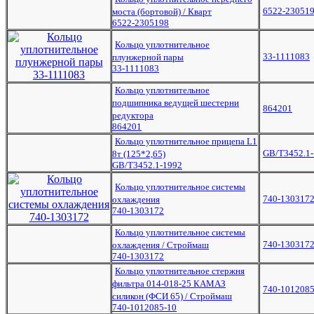
6522-23051
моста (бортовой) / Кварт
6522-2305198
Кольцо уплотнительное
33-1111083
плунжерной пары
33-1111083
Кольцо уплотнительное
подшипника ведущей шестерни
864201
редуктора
864201
Кольцо уплотнительное прицепа L1
GB/T3452.1
8т (125*2,65)
GB/T3452.1-1992
Кольцо уплотнительное системы
740-130317
охлаждения
740-1303172
Кольцо уплотнительное системы
740-130317
охлаждения / Строймаш
740-1303172
Кольцо уплотнительное стержня
фильтра 014-018-25 КАМАЗ
740-1012085
силикон (ФСИ 65) / Строймаш
740-1012085-10