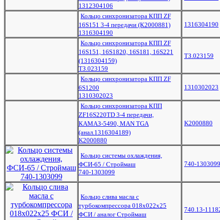
1312304106
Кольцо синхронизатора КПП ZF
1316304190
16S151 3-4 передачи (К2000881)
1316304190
Кольцо синхронизатора КПП ZF
16S151, 16S1820, 16S181, 16S221
ТЗ.023159
(1316304159)
ТЗ.023159
Кольцо синхронизатора КПП ZF
1310302023
6S1200
1310302023
Кольцо синхронизатора КПП
ZF16S220TD 3-4 передачи,
K2000880
КАМАЗ-5490, MAN TGA
(анал.1316304189)
K2000880
Кольцо системы охлаждения,
740-130309
ФСИ-65 / Строймаш
740-1303099
Кольцо слива масла с
турбокомпрессора 018х022х25
740.13-1118
ФСИ / аналог Строймаш