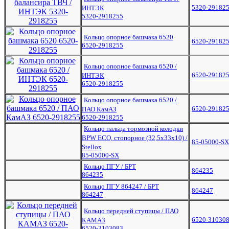
5320-29182
ИНТЭК
5320-2918255
Кольцо опорное башмака 6520
6520-29182
6520-2918255
Кольцо опорное башмака 6520 /
6520-29182
ИНТЭК
6520-2918255
Кольцо опорное башмака 6520 /
6520-29182
ПАО КамАЗ
6520-2918255
Кольцо пальца тормозной колодки
BPW ЕСО, стопорное (32,5x33x10) /
85-05000-SX
Stellox
85-05000-SX
Кольцо ПГУ / БРТ
864235
864235
Кольцо ПГУ 864247 / БРТ
864247
864247
Кольцо передней ступицы / ПАО
6520-31030
КАМАЗ
6520-3103083