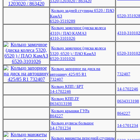
5320-1203020 / 863420
Кольцо задней ступицы 6520 / ПАО
6520-35192
КамАЗ
6520-3519289
Кольцо замочное (диска колеса
4310-31010
4310) / ПАО КАМАЗ
4310-3101026
Кольцо замочное (диска колеса
6520-31010
5320, 6520 ) / ПАО КамАЗ
6520-3101026
Кольцо запорное на диск на
732407
автошину 425/85 R1
732407
Кольцо КПП / БРТ
14-1702246
14-1702246
Кольцо КПП ZF
0634313198
0634313198
Кольцо крышки ГУРа
864227
864227
Кольцо кулисы большое
14-1701234
14-1701234
Кольцо манжеты передней ступицы