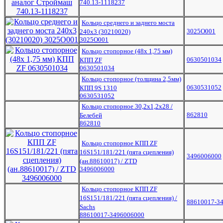
740.13-1118237
Кольцо среднего и заднего моста
3025О001
240х3 (30210020)
3025О001
Кольцо стопорное (48х 1,75 мм)
0630501034
КПП ZF
0630501034
Кольцо стопорное (толщина 2,5мм)
0630531052
КПП 9S 1310
0630531052
Кольцо стопорное 30,2х1,2х28 /
862810
Белебей
862810
Кольцо стопорное КПП ZF
16S151/181/221 (пята сцепления)
3496006000
(ан.88610017) / ZTD
3496006000
Кольцо стопорное КПП ZF
16S151/181/221 (пята сцепления) /
88610017-3
Sachs
88610017-3496006000