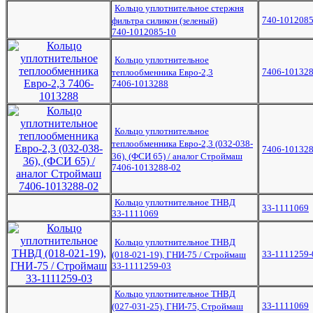
Кольцо уплотнительное стержня
740-1012085
фильтра силикон (зеленый)
740-1012085-10
Кольцо уплотнительное
7406-10132
теплообменника Евро-2,3
7406-1013288
Кольцо уплотнительное
теплообменника Евро-2,3 (032-038-
7406-101328
36), (ФСИ 65) / аналог Строймаш
7406-1013288-02
Кольцо уплотнительное ТНВД
33-1111069
33-1111069
Кольцо уплотнительное ТНВД
33-1111259-
(018-021-19), ГНИ-75 / Строймаш
33-1111259-03
Кольцо уплотнительное ТНВД
33-1111069
(027-031-25), ГНИ-75, Строймаш