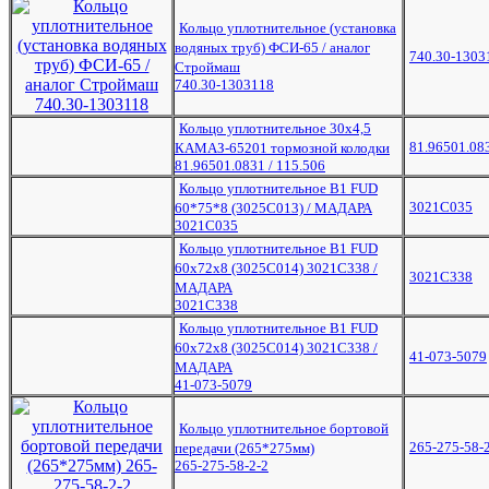
Кольцо уплотнительное (установка
водяных труб) ФСИ-65 / аналог
740.30-1303
Строймаш
740.30-1303118
Кольцо уплотнительное 30х4,5
81.96501.083
КАМАЗ-65201 тормозной колодки
81.96501.0831 / 115.506
Кольцо уплотнительное B1 FUD
3021С035
60*75*8 (3025C013) / МАДАРА
3021С035
Кольцо уплотнительное B1 FUD
60x72x8 (3025C014) 3021C338 /
3021С338
МАДАРА
3021С338
Кольцо уплотнительное B1 FUD
60x72x8 (3025C014) 3021C338 /
41-073-5079
МАДАРА
41-073-5079
Кольцо уплотнительное бортовой
265-275-58-
передачи (265*275мм)
265-275-58-2-2