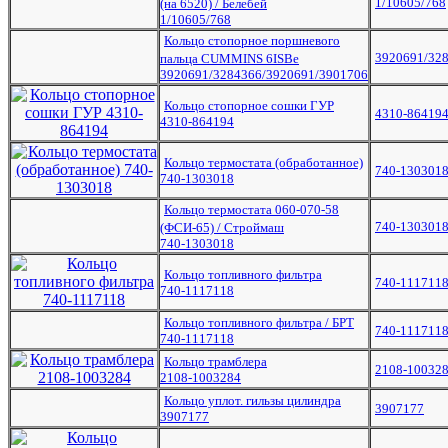
1/10605/768
(на 6520) / Белебей
1/10605/768
Кольцо стопорное поршневого
3920691/32
пальца CUMMINS 6ISBe
3920691/3284366/3920691/3901706
Кольцо стопорное сошки ГУР
4310-86419
4310-864194
Кольцо термостата (обработанное)
740-130301
740-1303018
Кольцо термостата 060-070-58
740-130301
(ФСИ-65) / Строймаш
740-1303018
Кольцо топливного фильтра
740-111711
740-1117118
Кольцо топливного фильтра / БРТ
740-111711
740-1117118
Кольцо трамблера
2108-10032
2108-1003284
Кольцо уплот. гильзы цилиндра
3907177
3907177