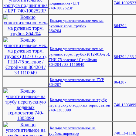
740-100252
подшипника / БРТ
740-1002523Р
Кольцо уплотнительное мех-ма
864204
рулевых торм. трубок
864204
Кольцо уплотнительное мех-ма
рулевых торм. трубок (012-016-25),
864204 / 33
ГНИ-75 зеленое / Строймаш
864204 / 33.1110949
Кольцо уплотнительное на ГУР
864207
864207
Кольцо уплотнительное на трубу
740-130309
перепускную водяных термостатов
740-1303099
Кольцо уплотнительное на
740.13-1118
турбокомпрессор