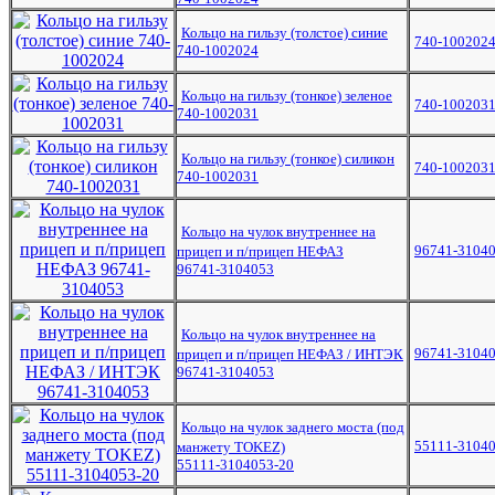
Кольцо на гильзу (толстое) синие
740-100202
740-1002024
Кольцо на гильзу (тонкое) зеленое
740-100203
740-1002031
Кольцо на гильзу (тонкое) силикон
740-100203
740-1002031
Кольцо на чулок внутреннее на
96741-3104
прицеп и п/прицеп НЕФАЗ
96741-3104053
Кольцо на чулок внутреннее на
96741-3104
прицеп и п/прицеп НЕФАЗ / ИНТЭК
96741-3104053
Кольцо на чулок заднего моста (под
55111-31040
манжету TOKEZ)
55111-3104053-20