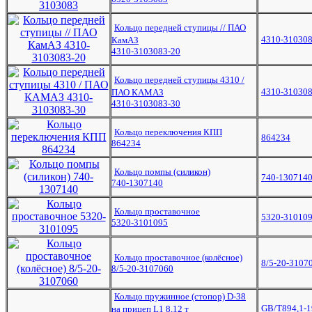
Кольцо передней ступицы // ПАО
4310-310308
КамАЗ
4310-3103083-20
Кольцо передней ступицы 4310 /
4310-310308
ПАО КАМАЗ
4310-3103083-30
Кольцо переключения КПП
864234
864234
Кольцо помпы (силикон)
740-130714
740-1307140
Кольцо проставочное
5320-31010
5320-3101095
Кольцо проставочное (колёсное)
8/5-20-3107
8/5-20-3107060
Кольцо пружинное (стопор) D-38
GB/T894,1-
на прицеп L1 8,12 т