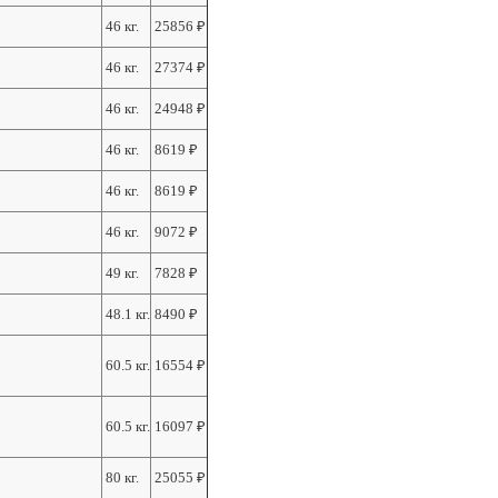
46 кг.
25856
₽
46 кг.
27374
₽
46 кг.
24948
₽
46 кг.
8619
₽
46 кг.
8619
₽
46 кг.
9072
₽
49 кг.
7828
₽
48.1 кг.
8490
₽
60.5 кг.
16554
₽
60.5 кг.
16097
₽
80 кг.
25055
₽