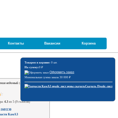
Контакты
Вакансии
Корзина
Товаров в корзине:
0 шт.
На сумму:
0
₽
Оформить заказ
Минимальная сумма заказа 30 000
₽
ния ведомый (350мм) / Тюмень 14-
Скачать Прайс-лист
ра:
4.3
из 5 (9 голосов)
-1601130
части КамАЗ