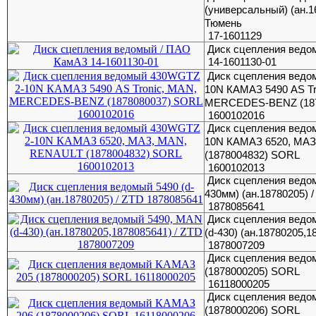
(универсальный) (ан.16
Тюмень
17-1601129
Диск сцепления ведо
14-1601130-01
Диск сцепления ведо
10N КАМАЗ 5490 AS Tr
MERCEDES-BENZ (187
1600102016
Диск сцепления ведо
10N КАМАЗ 6520, МА
(1878004832) SORL
1600102013
Диск сцепления ведом
430мм) (ан.18780205) 
1878085641
Диск сцепления ведо
(d-430) (ан.18780205,1
1878007209
Диск сцепления вед
(1878000205) SORL
16118000205
Диск сцепления вед
(1878000206) SORL