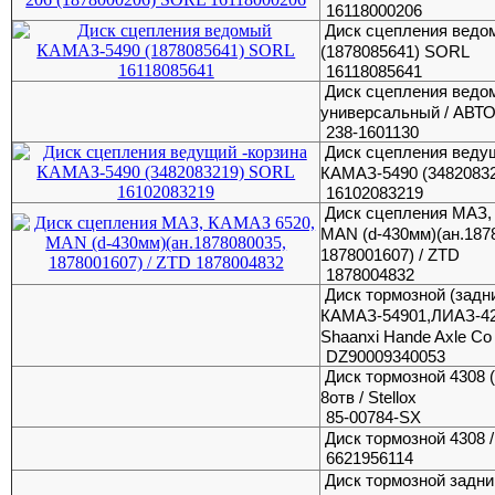
16118000206
Диск сцепления вед
(1878085641) SORL
16118085641
Диск сцепления ведо
универсальный / АВ
238-1601130
Диск сцепления веду
КАМАЗ-5490 (3482083
16102083219
Диск сцепления МАЗ,
MAN (d-430мм)(ан.187
1878001607) / ZTD
1878004832
Диск тормозной (задн
КАМАЗ-54901,ЛИАЗ-42
Shaanxi Hande Axle Co 
DZ90009340053
Диск тормозной 4308 
8отв / Stellox
85-00784-SX
Диск тормозной 4308 /
6621956114
Диск тормозной задни