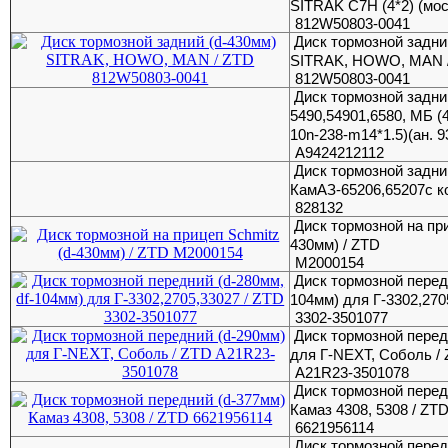
SITRAK C7H (4*2) (мо
812W50803-0041
Диск тормозной задни
SITRAK, HOWO, MAN 
812W50803-0041
Диск тормозной задн
5490,54901,6580, МБ (4
10n-238-m14*1.5)(ан. 
A9424212112
Диск тормозной задн
КамАЗ-65206,65207с 
828132
Диск тормозной на при
430мм) / ZTD
M2000154
Диск тормозной передн
104мм) для Г-3302,270
3302-3501077
Диск тормозной перед
для Г-NEXT, Соболь /
A21R23-3501078
Диск тормозной перед
Камаз 4308, 5308 / ZT
6621956114
Диск тормозной пере