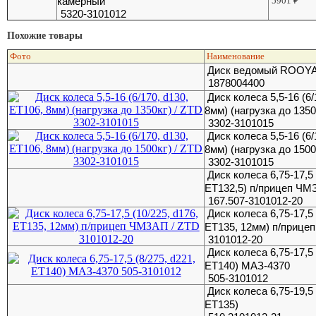
камерный
5901
₽
5320-3101012
Похожие товары
Фото
Наименование
Диск ведомый ROOYA
1878004400
Диск колеса 5,5-16 (6/
8мм) (нагрузка до 1350
3302-3101015
Диск колеса 5,5-16 (6/
8мм) (нагрузка до 1500
3302-3101015
Диск колеса 6,75-17,5 
ET132,5) п/прицеп Ч
167.507-3101012-20
Диск колеса 6,75-17,5 
ET135, 12мм) п/прице
3101012-20
Диск колеса 6,75-17,5 
ET140) МАЗ-4370
505-3101012
Диск колеса 6,75-19,5 
ET135)