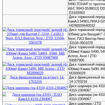
5490,ТОНАР (с проточ
АБС 9043-3538012) D
E5320063
Диск тормозной перед
КамАЗ 54901,ЛИАЗ-52
HD90009440032
Диск тормозной передн
335мм) для Валдай Г-
Next, ПАЗ Вектор Next
33104-3501078
Диск тормозной передн
430мм) Камаз 5490, 54
Actros, Axor / ZTD
93087900
Диск тормозной передн
430мм) Камаз 5490, MB
M2000029
Диск фрикционный на
14-1703216
Диск шарнира (на 431
4310-2304067
Диск шарнира (на 431
4310-2304067
Диск шарнира / ZTD