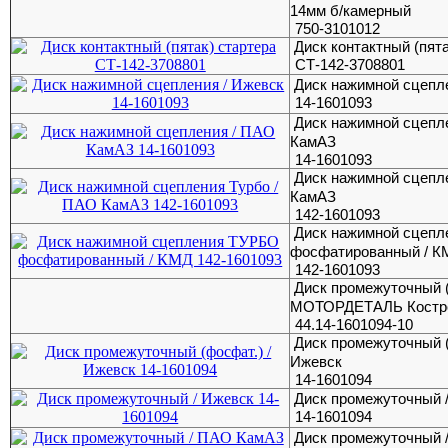
14мм б/камерный
750-3101012
Диск контактный (пята
СТ-142-3708801
Диск нажимной сцепл
14-1601093
Диск нажимной сцепл
КамАЗ
14-1601093
Диск нажимной сцепл
КамАЗ
142-1601093
Диск нажимной сцеп
фосфатированный / К
142-1601093
Диск промежуточный (
МОТОРДЕТАЛЬ Костр
44.14-1601094-10
Диск промежуточный (
Ижевск
14-1601094
Диск промежуточный 
14-1601094
Диск промежуточный 