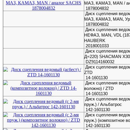
МАЗ, КАМАЗ, MAN / а
1878004832
Диск сцепления ведо
МАЗ, КАМАЗ, MAN, Ура
1878004832
Диск сцепления ведо
НЕФАЗ, MAN, VDL (187
HAUBERK
2018001033
Диск сцепления ведом
Д=220) SHACMAN X30
DZ9114160032
Диск сцепления ведом
ZTD
14-1601130
Диск сцепления ведо
волокно) / ZTD
14-1601130
Диск сцепления ведом
пруж.) / Альбатрос
142-1601130
Диск сцепления ведом
пруж.) (композитное в
142-1601130