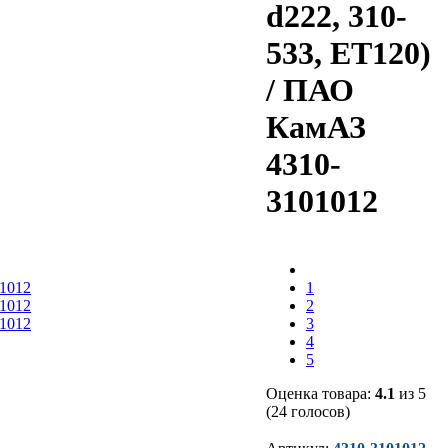
d222, 310-
533, ЕТ120)
/ ПАО
КамАЗ
4310-
3101012
1
2
3
4
5
Оценка товара:
4.1
из 5
(24 голосов)