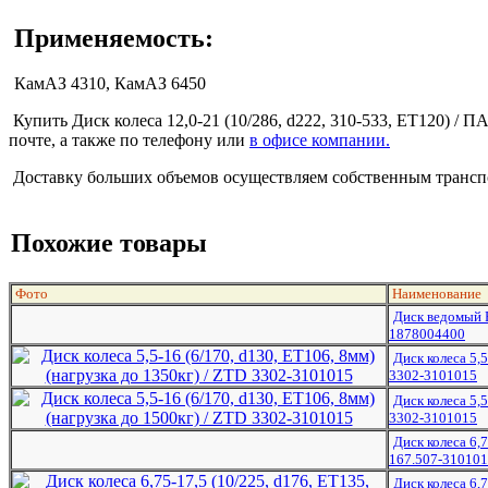
Применяемость:
КамАЗ 4310, КамАЗ 6450
Купить Диск колеса 12,0-21 (10/286, d222, 310-533, ЕТ120) / 
почте, а также по телефону или
в офисе компании.
Доставку больших объемов осуществляем собственным транспо
Похожие товары
Фото
Наименование
Диск ведомый
1878004400
Диск колеса 5,5
3302-3101015
Диск колеса 5,5
3302-3101015
Диск колеса 6,
167.507-310101
Диск колеса 6,