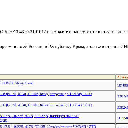
ПАО КамАЗ 4310-3101012 вы можете в нашем Интернет-магазине ав
ртом по всей России, в Республику Крым, а также в страны СН
Артик
 ROOYACAR (430мм)
18780
-16 (6/170, d130, ET106, 8мм) (нагрузка до 1350кг) / ZTD
3302-
-16 (6/170, d130, ET106, 8мм) (нагрузка до 1500кг) / ZTD
3302-
75-17,5 (10/225, d176, ET132,5) п/прицеп ЧМЗАП
167.5
2-20
75-17,5 (10/225, d176, ET135, 12мм) п/прицеп ЧМЗАП / ZTD