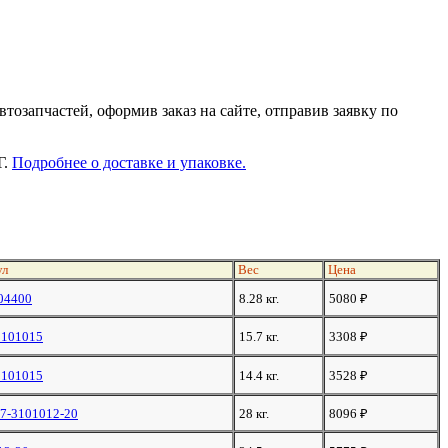
тозапчастей, оформив заказ на сайте, отправив заявку по
Г.
Подробнее о доставке и упаковке.
ул
Вес
Цена
04400
8.28 кг.
5080
₽
3101015
15.7 кг.
3308
₽
3101015
14.4 кг.
3528
₽
07-3101012-20
28 кг.
8096
₽