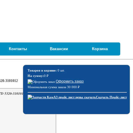
Контакты
Вакансии
Корзина
Товаров в корзине:
0 шт.
На сумму:
0
₽
320-3101012
Оформить заказ
Минимальная сумма заказа 30 000
₽
ZTD 5320-3101012
Скачать Прайс-лист