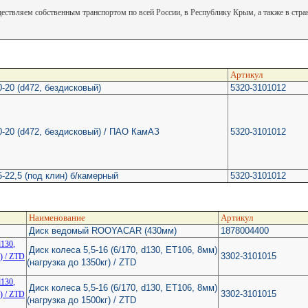
ствляем собственным транспортом по всей России, в Республику Крым, а также в стр
Артикул
0-20 (d472, бездисковый)
5320-3101012
0-20 (d472, бездисковый) / ПАО КамАЗ
5320-3101012
5-22,5 (под клин) б/камерный
5320-3101012
Наименование
Артикул
Диск ведомый ROOYACAR (430мм)
1878004400
Диск колеса 5,5-16 (6/170, d130, ET106, 8мм)
3302-3101015
(нагрузка до 1350кг) / ZTD
Диск колеса 5,5-16 (6/170, d130, ET106, 8мм)
3302-3101015
(нагрузка до 1500кг) / ZTD