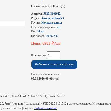
Оценка товара:
0.0
из 5 (0 )
Артикул:
5320-3101012
Раздел:
Запчасти КамАЗ
Группа:
Колеса и шины
Единица измерения:
шт
Вес:
31 кг
код товара:
90007206
Цена: 6983
₽./шт
Количество:
Последнее обновление:
05.08.2026 08:01(мск)
АЗ 5410, КамАЗ 54112, КамАЗ 5511, КамАЗ 55102
120, 7мм) (под клин) б/камерный / ZTD 5320-3101012 вы можете в нашем Интернет-мага
те, а также по телефону или
в офисе компании.