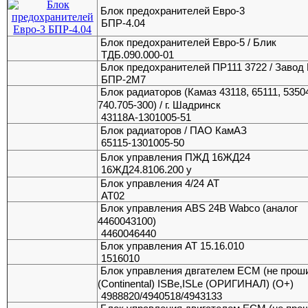
Блок предохранителей Евро-3
БПР-4.04
Блок предохранителей Евро-5 / Блик
ТДБ.090.000-01
Блок предохранителей ПР111 3722 / Завод
БПР-2М7
Блок радиаторов (Камаз 43118, 65111, 53504
740.705-300) / г. Шадринск
43118А-1301005-51
Блок радиаторов / ПАО КамАЗ
65115-1301005-50
Блок управления ПЖД 16ЖД24
16ЖД24.8106.200 у
Блок управления 4/24 АТ
АТ02
Блок управления ABS 24В Wabco (аналог
4460043100)
4460046440
Блок управления АТ 15.16.010
1516010
Блок управления двгателем ECM (не прош
(Continental) ISBe,ISLe (ОРИГИНАЛ) (O+)
4988820/4940518/4943133