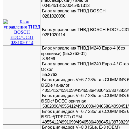
(пассажирский) / аналог
0045451813/0045451313
Блок управления ТНВД BOSCH
0281020090
Блок управления ТНВД BOSCH EDC7UC3
0281020114
Блок управления ТНВД М240 Евро-4 (без
прошивки) (55.3763-01)
8.9496
Блок управления ТНВД М240 Евро-4 / Ста
Оскол
55.3763
Блок цилиндров V=6.7 285л.дв.CUMMINS 6
6ISDe / аналог
4955412/4991099/4946586/4990451/3973829
Блок цилиндров V=6.7 285л.дв.CUMMINS 6
6ISDe/ DCEC оригинал
5302096/4955412/4991099/4946586/4990451
Блок цилиндров V=6.7 285л.дв.CUMMINS 6
6ISDe/(ТРЕСТ) OEM
4955412/4991099/4946586/4990451/3973829
Блок цилиндров V=8.9 ISLe. E-3 (ОЕМ)