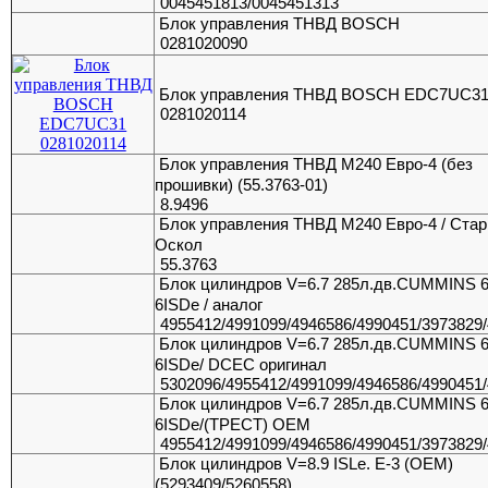
0045451813/0045451313
Блок управления ТНВД BOSCH
0281020090
Блок управления ТНВД BOSCH EDC7UC3
0281020114
Блок управления ТНВД М240 Евро-4 (без
прошивки) (55.3763-01)
8.9496
Блок управления ТНВД М240 Евро-4 / Ста
Оскол
55.3763
Блок цилиндров V=6.7 285л.дв.CUMMINS 6
6ISDe / аналог
4955412/4991099/4946586/4990451/3973829
Блок цилиндров V=6.7 285л.дв.CUMMINS 6
6ISDe/ DCEC оригинал
5302096/4955412/4991099/4946586/4990451
Блок цилиндров V=6.7 285л.дв.CUMMINS 6
6ISDe/(ТРЕСТ) OEM
4955412/4991099/4946586/4990451/3973829
Блок цилиндров V=8.9 ISLe. E-3 (ОЕМ)
(5293409/5260558)