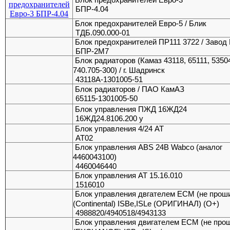
БПР-4.04
Блок предохранителей Евро-5 / Блик
ТДБ.090.000-01
Блок предохранителей ПР111 3722 / Завод
БПР-2М7
Блок радиаторов (Камаз 43118, 65111, 53504
740.705-300) / г. Шадринск
43118А-1301005-51
Блок радиаторов / ПАО КамАЗ
65115-1301005-50
Блок управления ПЖД 16ЖД24
16ЖД24.8106.200 у
Блок управления 4/24 АТ
АТ02
Блок управления ABS 24В Wabco (аналог
4460043100)
4460046440
Блок управления АТ 15.16.010
1516010
Блок управления двгателем ECM (не прош
(Continental) ISBe,ISLe (ОРИГИНАЛ) (O+)
4988820/4940518/4943133
Блок управления двигателем ECM (не про