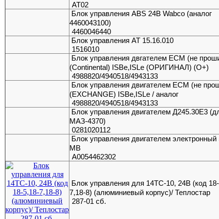
АТ02
Блок управления ABS 24В Wabco (аналог
4460043100)
4460046440
Блок управления АТ 15.16.010
1516010
Блок управления двгателем ECM (не прош
(Continental) ISBe,ISLe (ОРИГИНАЛ) (O+)
4988820/4940518/4943133
Блок управления двигателем ECM (не про
(EXCHANGE) ISBe,ISLe / аналог
4988820/4940518/4943133
Блок управления двигателем Д245.30Е3 (д
МАЗ-4370)
0281020112
Блок управления двигателем электронный
MB
А0054462302
Блок управления для 14ТС-10, 24В (код 18-
7,18-8) (алюминиевый корпус)/ Теплостар
287-01 сб.