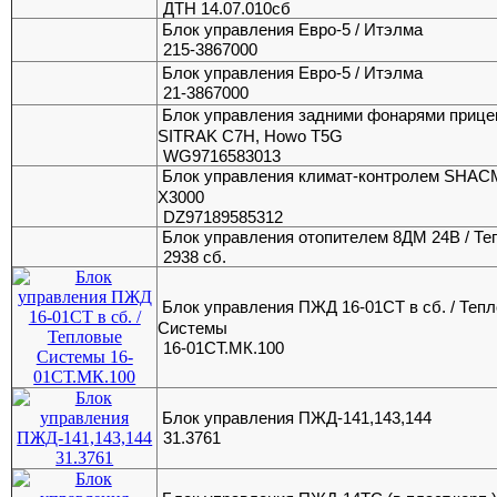
ДТН 14.07.010сб
Блок управления Евро-5 / Итэлма
215-3867000
Блок управления Евро-5 / Итэлма
21-3867000
Блок управления задними фонарями прице
SITRAK C7H, Howo T5G
WG9716583013
Блок управления климат-контролем SHA
X3000
DZ97189585312
Блок управления отопителем 8ДМ 24В / Те
2938 сб.
Блок управления ПЖД 16-01СТ в сб. / Теп
Системы
16-01СТ.МК.100
Блок управления ПЖД-141,143,144
31.3761