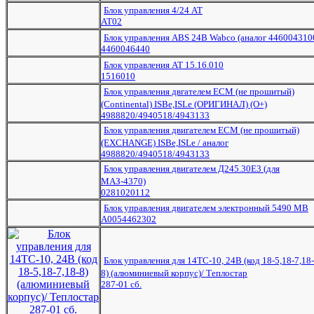
Блок управления 4/24 АТ
АТ02
Блок управления ABS 24В Wabco (аналог 446004310
4460046440
Блок управления АТ 15.16.010
1516010
Блок управления двгателем ECM (не прошитый)
(Continental) ISBe,ISLe (ОРИГИНАЛ) (O+)
4988820/4940518/4943133
Блок управления двигателем ECM (не прошитый)
(EXCHANGE) ISBe,ISLe / аналог
4988820/4940518/4943133
Блок управления двигателем Д245.30Е3 (для
МАЗ-4370)
0281020112
Блок управления двигателем электронный 5490 MB
А0054462302
Блок управления для 14ТС-10, 24В (код 18-5,18-7,18-
8) (алюминиевый корпус)/ Теплостар
287-01 сб.