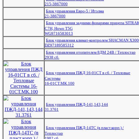
215-3867000
Блок управления Евро-5 / Итэлма
21-3867000
Блок управления задними фонарями прицепа SITRA
C7H, Howo T5G
WG9716583013
Блок управления климат-контролем SHACMAN X300
DZ97189585312
Блок управления отопителем 8ДМ 24В / Теплостар
2938 сб.
Блок управления ПЖД 16-01СТ в сб. / Тепловые
Системы
16-01СТ.МК.100
Блок управления ПЖД-141,143,144
31.3761
Блок управления ПЖД-14ТС (в пласт.корп.) /
Теплостар
1982 сб.