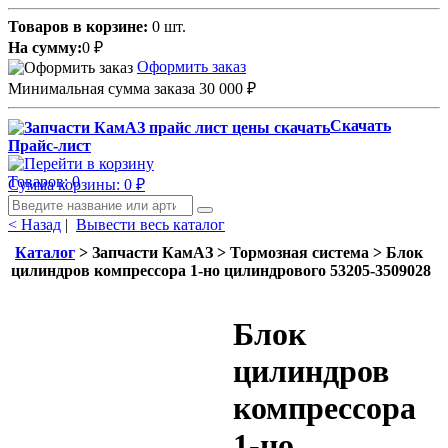
Товаров в корзине:
0 шт.
На сумму:
0
₽
Оформить заказ
Минимальная сумма заказа 30 000
₽
Скачать
Прайс-лист
Товаров: 0
Сумма корзины: 0
₽
< Назад
|
Вывести весь каталог
Каталог
> Запчасти КамАЗ > Тормозная система > Блок
цилиндров компрессора 1-но цилиндрового 53205-3509028
Блок
цилиндров
компрессора
1-но