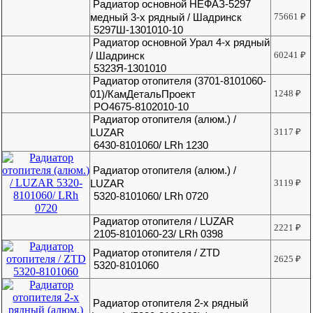
Радиатор основной НЕФАЗ-5297
медный 3-х рядный / Шадринск
75661
₽
5297Ш-1301010-10
Радиатор основной Урал 4-х рядный
/ Шадринск
60241
₽
5323Я-1301010
Радиатор отопителя (3701-8101060-
01)/КамДетальПроект
1248
₽
РО4675-8102010-10
Радиатор отопителя (алюм.) /
LUZAR
3117
₽
6430-8101060/ LRh 1230
Радиатор отопителя (алюм.) /
LUZAR
3119
₽
5320-8101060/ LRh 0720
Радиатор отопителя / LUZAR
2221
₽
2105-8101060-23/ LRh 0398
Радиатор отопителя / ZTD
2625
₽
5320-8101060
Радиатор отопителя 2-х рядный