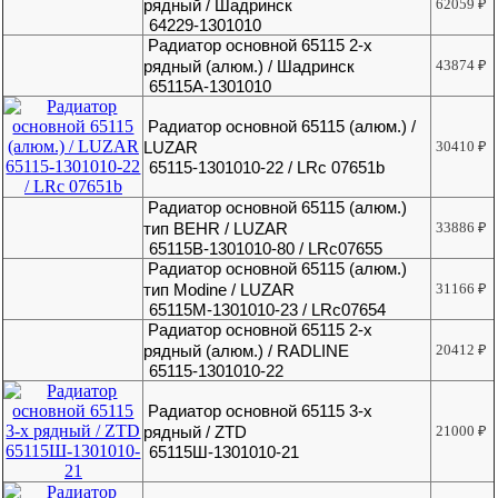
рядный / Шадринск
62059
₽
64229-1301010
Радиатор основной 65115 2-х
рядный (алюм.) / Шадринск
43874
₽
65115А-1301010
Радиатор основной 65115 (алюм.) /
LUZAR
30410
₽
65115-1301010-22 / LRc 07651b
Радиатор основной 65115 (алюм.)
тип BEHR / LUZAR
33886
₽
65115В-1301010-80 / LRc07655
Радиатор основной 65115 (алюм.)
тип Modine / LUZAR
31166
₽
65115М-1301010-23 / LRc07654
Радиатор основной 65115 2-х
рядный (алюм.) / RADLINE
20412
₽
65115-1301010-22
Радиатор основной 65115 3-х
рядный / ZTD
21000
₽
65115Ш-1301010-21