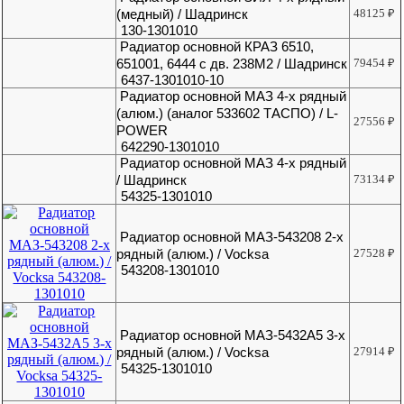
(медный) / Шадринск
48125
₽
130-1301010
Радиатор основной КРАЗ 6510,
651001, 6444 с дв. 238М2 / Шадринск
79454
₽
6437-1301010-10
Радиатор основной МАЗ 4-х рядный
(алюм.) (аналог 533602 ТАСПО) / L-
27556
₽
POWER
642290-1301010
Радиатор основной МАЗ 4-х рядный
/ Шадринск
73134
₽
54325-1301010
Радиатор основной МАЗ-543208 2-х
рядный (алюм.) / Vocksa
27528
₽
543208-1301010
Радиатор основной МАЗ-5432А5 3-х
рядный (алюм.) / Vocksa
27914
₽
54325-1301010