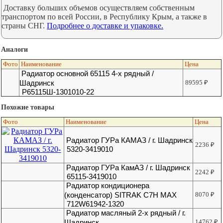
Доставку больших объемов осуществляем собственным
транспортом по всей России, в Республику Крым, а также в
страны СНГ.
Подробнее о доставке и упаковке.
Аналоги
Фото
Наименование
Цена
Радиатор основной 65115 4-х рядный /
Шадринск
89595
₽
Р65115Ш-1301010-22
Похожие товары
Фото
Наименование
Цена
Радиатор ГУРа КАМАЗ / г. Шадринск
2236
₽
5320-3419010
Радиатор ГУРа КамАЗ / г. Шадринск
2242
₽
65115-3419010
Радиатор кондиционера
(конденсатор) SITRAK C7H MAX
8070
₽
712W61942-1320
Радиатор масляный 2-х рядный / г.
Шадринск
14762
₽