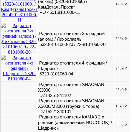
(алюм.) (5320-8101060) /
1791
₽
КамДетальПроект
РО 4591.8101006-11
Радиатор отопителя 3-х рядный
(алюм.) / Лихославль
5264
₽
5320-8101060-20 / 22-8101060-20
Радиатор отопителя 4-х рядный /
Шадринск
9439
₽
5320-8101060-04
Радиатор отопителя SHACMAN
X3000
2540
₽
DZ14251841102
Радиатор отопителя SHACMAN
X3000/M3000 (трубки с торца)
1848
₽
DZ15221840101
Радиатор отопителя КАМАЗ 2-х
рядный (алюминиевый NOCOLOK) /
6302
₽
Шадринск