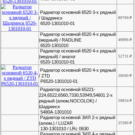
Радиатор основной 6520 3-х рядный
/ Шадринск
89769
₽
6520-1301010-01
Радиатор основной 6520 4-х рядный
(медный) / RADLINE
49896
₽
6520-1301010
Радиатор основной 6520 4-х рядный
(медный) / аналог
52731
₽
6520-1301010-01
Радиатор основной 6520 4-х рядный
/ ZTD
26040
₽
Р6520-1301010-01
Радиатор основной 65221-
224,6522,6560,7330,53949,54601 2-х
рядный (алюм.NOCOLOK) /
59854
₽
Шадринск
5480А-1301010
Радиатор основной ЗИЛ 2-х рядный
(алюм.) / LUZAR
25580
₽
130-1301010 / LRc 0630
Радиатор основной ЗИЛ 4-х рядный