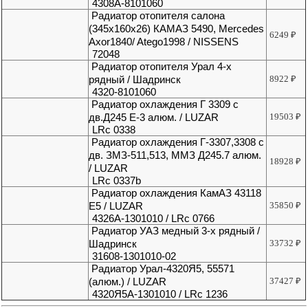
4308А-8101060
Радиатор отопителя салона
(345x160x26) КАМАЗ 5490, Mercedes
6249
₽
Axor1840/ Atego1998 / NISSENS
72048
Радиатор отопителя Урал 4-х
рядный / Шадринск
8922
₽
4320-8101060
Радиатор охлаждения Г 3309 с
дв.Д245 Е-3 алюм. / LUZAR
19503
₽
LRc 0338
Радиатор охлаждения Г-3307,3308 с
дв. ЗМЗ-511,513, ММЗ Д245.7 алюм.
18928
₽
/ LUZAR
LRc 0337b
Радиатор охлаждения КамАЗ 43118
Е5 / LUZAR
35850
₽
4326А-1301010 / LRc 0766
Радиатор УАЗ медный 3-х рядный /
Шадринск
33732
₽
31608-1301010-02
Радиатор Урал-4320Я5, 55571
(алюм.) / LUZAR
37427
₽
4320Я5А-1301010 / LRc 1236