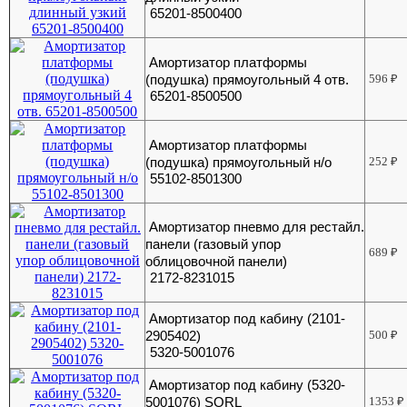
65201-8500400
Амортизатор платформы
(подушка) прямоугольный 4 отв.
596
₽
65201-8500500
Амортизатор платформы
(подушка) прямоугольный н/о
252
₽
55102-8501300
Амортизатор пневмо для рестайл.
панели (газовый упор
689
₽
облицовочной панели)
2172-8231015
Амортизатор под кабину (2101-
2905402)
500
₽
5320-5001076
Амортизатор под кабину (5320-
5001076) SORL
1353
₽