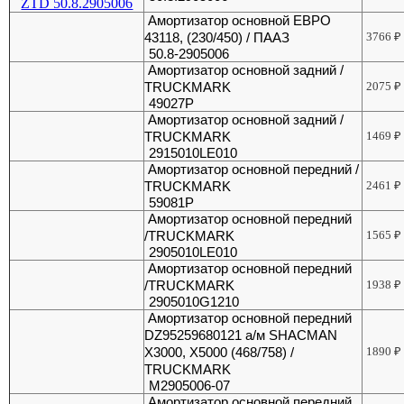
Амортизатор основной ЕВРО
43118, (230/450) / ПААЗ
3766
₽
50.8-2905006
Амортизатор основной задний /
TRUCKMARK
2075
₽
49027P
Амортизатор основной задний /
TRUCKMARK
1469
₽
2915010LE010
Амортизатор основной передний /
TRUCKMARK
2461
₽
59081P
Амортизатор основной передний
/TRUCKMARK
1565
₽
2905010LE010
Амортизатор основной передний
/TRUCKMARK
1938
₽
2905010G1210
Амортизатор основной передний
DZ95259680121 а/м SHACMAN
X3000, Х5000 (468/758) /
1890
₽
TRUCKMARK
M2905006-07
Амортизатор основной передний