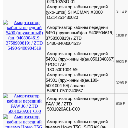
023.102/SD-01
Амортизатор кабины передний
(ухо-шток) SHACMAN X3000
3114
₽
DZ14251430020
Амортизатор кабины передний
5490 (пружинный)(ан. 9408904619,
1838
₽
3758900819) / ZTD
5490-9408904519
Амортизатор кабины передний
54901 (пружинный)(ан.0501340867)
9923
₽
/ РОСТАР
180-5001004-59
Амортизатор кабины передний
54901 (пружинный)(ан.180-
3295
₽
5001004-59) / аналог
54901-0501340867
Амортизатор кабины передний
FAW J6 / ZTD
630
₽
5001020A01-C00
Амортизатор кабины передний
пневмо Howo T5G, SITRAK (ан.