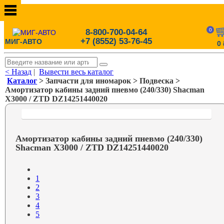
0
8-800-700-04-64
+7 (8552) 53-76-45
МИГ-АВТО
0
< Назад
|
Вывести весь каталог
Каталог
> Запчасти для иномарок > Подвеска >
Амортизатор кабины задний пневмо (240/330) Shacman
X3000 / ZTD DZ14251440020
Амортизатор кабины задний пневмо (240/330)
Shacman X3000 / ZTD DZ14251440020
1
2
3
4
5