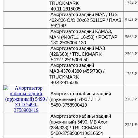
TRUCKMARK
1374
₽
40.11-2915005
Амортизатор задний MAN, TGS
492-806 O/O 20х62 59119P / ПААЗ
5141
₽
59119Р
Амортизатор задний КАМАЗ,
MAN (440/711, 16х50) / РОСТАР
5868
₽
180-2905004-130
Амортизатор задний МАЗ
(428/668) / TRUCKMARK
2593
₽
54327-2915006-50
Амортизатор задний
МАЗ-4370,4380 (455/730) /
1785
₽
TRUCKMARK
40.4-2915005
Амортизатор кабины задний
(пружинный) 5490 / ZTD
2100
₽
5490-3758900419
Амортизатор кабины задний
(пружинный) 5490, MB Axor
2551
₽
(284/328) / TRUCKMARK
5490-3758900419/316694