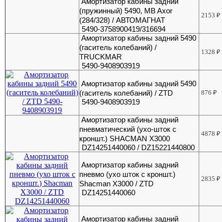
Амортизатор кабины задний
(пружинный) 5490, MB Axor
2153
₽
(284/328) / АВТОМАГНАТ
5490-3758900419/316694
Амортизатор кабины задний 5490
(гаситель колебаний) /
1328
₽
TRUCKMAR
5490-9408903919
Амортизатор кабины задний 5490
(гаситель колебаний) / ZTD
876
₽
5490-9408903919
Амортизатор кабины задний
пневматический (ухо-шток с
4878
₽
кроншт.) SHACMAN X3000
DZ14251440060 / DZ15221440800
Амортизатор кабины задний
пневмо (ухо шток с кроншт.)
2835
₽
Shacman Х3000 / ZTD
DZ14251440060
Амортизатор кабины задний