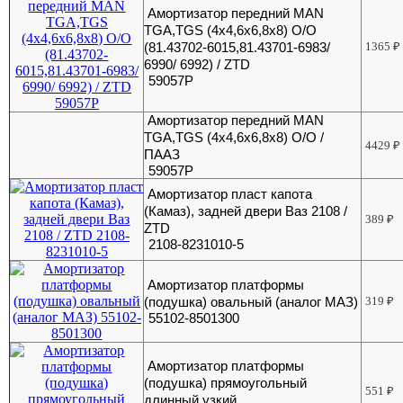
Амортизатор передний MAN
TGA,TGS (4x4,6х6,8x8) О/О
(81.43702-6015,81.43701-6983/
1365
₽
6990/ 6992) / ZTD
59057Р
Амортизатор передний MAN
TGA,TGS (4x4,6х6,8x8) О/О /
4429
₽
ПААЗ
59057Р
Амортизатор пласт капота
(Камаз), задней двери Ваз 2108 /
389
₽
ZTD
2108-8231010-5
Амортизатор платформы
(подушка) овальный (аналог МАЗ)
319
₽
55102-8501300
Амортизатор платформы
(подушка) прямоугольный
551
₽
длинный узкий