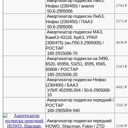
Амортизатор подвески ЛиАЗ,
Нефаз (230/450) / аналог
2704
₽
50.6-2905006
Амортизатор подвески ЛиАЗ,
Нефаз (230/450) / ПААЗ
5575
₽
50.6-2905006
Амортизатор подвески МАЗ,
КамАЗ-43118, КрАЗ, УРАЛ
(300/475) (ан.П50.5.2905005) /
4636
₽
РОСТАР
180-2915006-70
Амортизатор подвески на 5490,
6520, 65956, 53251, 6595, 6565,
5163
₽
65808 / РОСТАР
180-2915006-20
Амортизатор подвески Нефаз
(230/400) / БААЗ
4002
₽
УЛИГ.452995.004 / 50.6-2905006-
10
Амортизатор подвески передний /
РОСТАР
5361
₽
180-2905004-940
Амортизатор подвески передний
HOWO, Shacman, Foton / ZTD
2100
₽