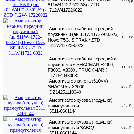
2625
₽
811W41722-6022/3) / ZTD
712W417226022
Амортизатор кабины передний
пружинный (ан.811W41722-6022/3)
1890
₽
Howo T5G, SITRAK / ZTD
811W41722-6022
Амортизатор кабины передний с
пружиной а/м SHACMAN F2000,
1178
₽
F3000, X3000 / TRUCKMARK
DZ1640430030
Амортизатор капота (610мм)
SHACMAN X3000
238
₽
DZ14251110040
Амортизатор кузова (подушка)
прямоугольная
545
₽
5511-8601144
Амортизатор кузова (подушка)
прямоугольная ЗАВОД
628
₽
5511-8601144