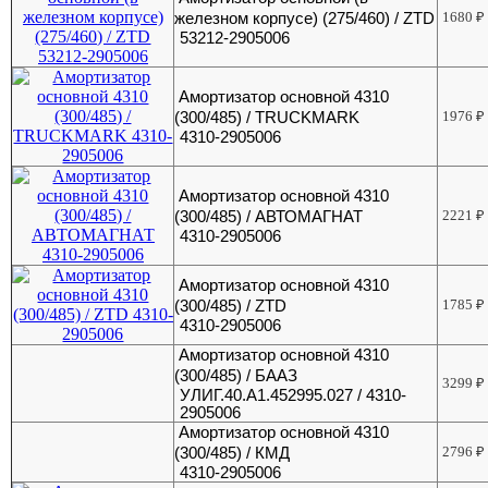
железном корпусе) (275/460) / ZTD
1680
₽
53212-2905006
Амортизатор основной 4310
(300/485) / TRUCKMARK
1976
₽
4310-2905006
Амортизатор основной 4310
(300/485) / АВТОМАГНАТ
2221
₽
4310-2905006
Амортизатор основной 4310
(300/485) / ZTD
1785
₽
4310-2905006
Амортизатор основной 4310
(300/485) / БААЗ
3299
₽
УЛИГ.40.А1.452995.027 / 4310-
2905006
Амортизатор основной 4310
(300/485) / КМД
2796
₽
4310-2905006