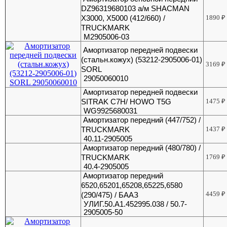
DZ96319680103 а/м SHACMAN
X3000, Х5000 (412/660) /
1890
₽
TRUCKMARK
M2905006-03
Амортизатор передней подвески
(стальн.кожух) (53212-2905006-01)
3169
₽
SORL
29050060010
Амортизатор передней подвески
SITRAK C7H/ HOWO T5G
1475
₽
WG9925680031
Амортизатор передний (447/752) /
TRUCKMARK
1437
₽
40.11-2905005
Амортизатор передний (480/780) /
TRUCKMARK
1769
₽
40.4-2905005
Амортизатор передний
6520,65201,65208,65225,6580
4459
₽
(290/475) / БААЗ
УЛИГ.50.А1.452995.038 / 50.7-
2905005-50