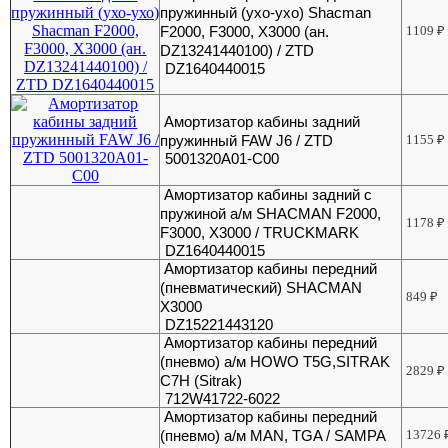
пружинный (ухо-ухо) Shacman
F2000, F3000, Х3000 (ан.
1109
₽
DZ13241440100) / ZTD
DZ1640440015
Амортизатор кабины задний
пружинный FAW J6 / ZTD
1155
₽
5001320A01-C00
Амортизатор кабины задний с
пружиной а/м SHACMAN F2000,
1178
₽
F3000, X3000 / TRUCKMARK
DZ1640440015
Амортизатор кабины передний
(пневматический) SHACMAN
849
₽
X3000
DZ15221443120
Амортизатор кабины передний
(пневмо) а/м HOWO T5G,SITRAK
2829
₽
C7H (Sitrak)
712W41722-6022
Амортизатор кабины передний
(пневмо) а/м MAN, TGA / SAMPA
13726