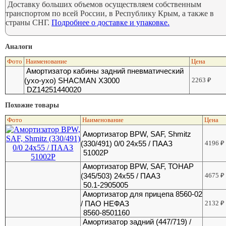
Доставку больших объемов осуществляем собственным
транспортом по всей России, в Республику Крым, а также в
страны СНГ.
Подробнее о доставке и упаковке.
Аналоги
Фото
Наименование
Цена
Амортизатор кабины задний пневматический
(ухо-ухо) SHACMAN X3000
2263
₽
DZ14251440020
Похожие товары
Фото
Наименование
Цена
Амортизатор BPW, SAF, Shmitz
(330/491) 0/0 24х55 / ПААЗ
4196
₽
51002Р
Амортизатор BPW, SAF, ТОНАР
(345/503) 24х55 / ПААЗ
4675
₽
50.1-2905005
Амортизатор для прицепа 8560-02
/ ПАО НЕФАЗ
2132
₽
8560-8501160
Амортизатор задний (447/719) /