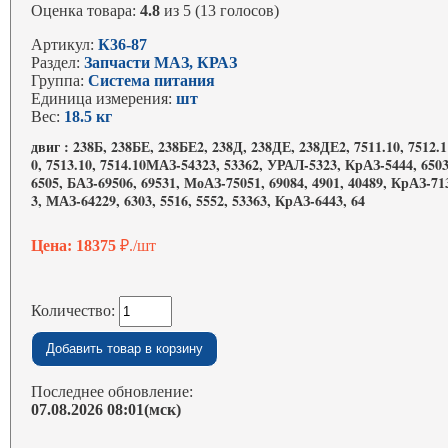
Оценка товара:
4.8
из 5 (13 голосов)
Артикул:
К36-87
Раздел:
Запчасти МАЗ, КРАЗ
Группа:
Система питания
Единица измерения:
шт
Вес:
18.5 кг
двиг : 238Б, 238БЕ, 238БЕ2, 238Д, 238ДЕ, 238ДЕ2, 7511.10, 7512.1
0, 7513.10, 7514.10МАЗ-54323, 53362, УРАЛ-5323, КрАЗ-5444, 6503
6505, БАЗ-69506, 69531, МоАЗ-75051, 69084, 4901, 40489, КрАЗ-71
3, МАЗ-64229, 6303, 5516, 5552, 53363, КрАЗ-6443, 64
Цена: 18375
₽./шт
Количество:
Последнее обновление:
07.08.2026 08:01(мск)