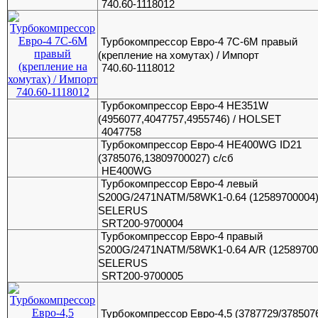
740.60-1118012
Турбокомпрессор Евро-4 7С-6М правый
(крепление на хомутах) / Импорт
740.60-1118012
Турбокомпрессор Евро-4 HE351W
(4956077,4047757,4955746) / HOLSET
4047758
Турбокомпрессор Евро-4 HE400WG ID21
(3785076,13809700027) с/сб
HE400WG
Турбокомпрессор Евро-4 левый
S200G/2471NATM/58WK1-0.64 (12589700004)
SELERUS
SRT200-9700004
Турбокомпрессор Евро-4 правый
S200G/2471NATM/58WK1-0.64 A/R (125897000
SELERUS
SRT200-9700005
Турбокомпрессор Евро-4,5 (3787729/378507