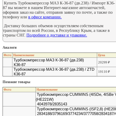
Купить Турбокомпрессор МАЗ К-36-87 (дв.238) / Импорт К36-
87 вы можете в нашем Интернет-магазине автозапчастей,
оформив заказ на сайте, отправив заявку по почте, а также по
телефону или
в офисе компании.
Доставку больших объемов осуществляем собственным
транспортом по всей России, в Республику Крым, а также в
страны СНГ.
Подробнее о доставке и упаковке.
Аналоги
Фото
Наименование
Цена
Турбокомпрессор МАЗ К-36-87 (дв.238)
20299
₽
К36-87
Турбокомпрессор МАЗ К-36-87 (дв.238) / ZTD
19110
₽
К36-87
Похожие товары
Фото
Наименование
Турбокомпрессор CUMMINS (4ISDe, 4ISBe 
(HE221W)
4043978/2835143
Турбокомпрессор CUMMINS (ISF2,8) (HE20
2834188/3796169/3774234/3777058/2834187/