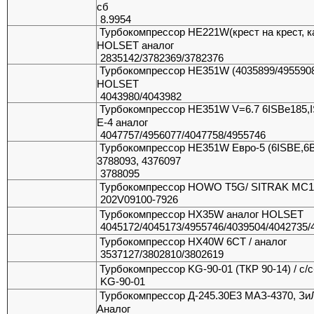
сб
8.9954
Турбокомпрессор HE221W(крест на крест, к
HOLSET аналог
2835142/3782369/3782376
Турбокомпрессор HE351W (4035899/4955908
HOLSET
4043980/4043982
Турбокомпрессор HE351W V=6.7 6ISBe185,
Е-4 аналог
4047757/4956077/4047758/4955746
Турбокомпрессор HE351W Евро-5 (6ISBE,6
3788093, 4376097
3788095
Турбокомпрессор HOWO T5G/ SITRAK МС1
202V09100-7926
Турбокомпрессор HX35W аналог HOLSET
4045172/4045173/4955746/4039504/4042735/
Турбокомпрессор HX40W 6СТ / аналог
3537127/3802810/3802619
Турбокомпрессор KG-90-01 (ТКР 90-14) / с/с
KG-90-01
Турбокомпрессор Д-245.30Е3 МАЗ-4370, ЗиЛ
Аналог