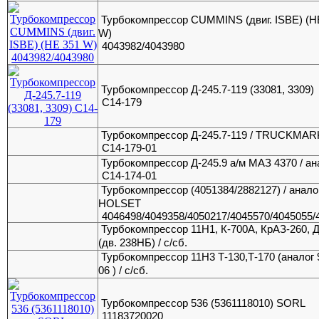
Турбокомпрессор CUMMINS (двиг. ISBE) (Н
W)
4043982/4043980
Турбокомпрессор Д-245.7-119 (33081, 3309)
С14-179
Турбокомпрессор Д-245.7-119 / TRUCKMAR
С14-179-01
Турбокомпрессор Д-245.9 а/м МАЗ 4370 / ан
С14-174-01
Турбокомпрессор (4051384/2882127) / анало
HOLSET
4046498/4049358/4050217/4045570/4045055/
Турбокомпрессор 11Н1, К-700А, КрАЗ-260, 
(дв. 238НБ) / с/сб.
Турбокомпрессор 11Н3 Т-130,Т-170 (аналог 
06 ) / с/сб.
Турбокомпрессор 536 (5361118010) SORL
11183720020