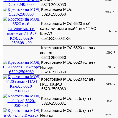
5320-2403060
Крестовина МОД
653
₽
5320-2506060
Крестовина МОД 6520 в сб.
сателлитами и шайбами / ПАО
11689
₽
КамАЗ
6520-2506081-20
Крестовина МОД 6520 голая /
аналог
1392
₽
6520-2506060
Крестовина МОД 6520 голая /
Импорт
1208
₽
6520-2506060
Крестовина МОД 6520 голая /
ПАО КамАЗ
7497
₽
6520-2506060
Крестовина МОД в сб. (к-т)
1834
₽
5320-2506081
Крестовина МОД в сб. (к-т) /
Ижевск
2774
₽