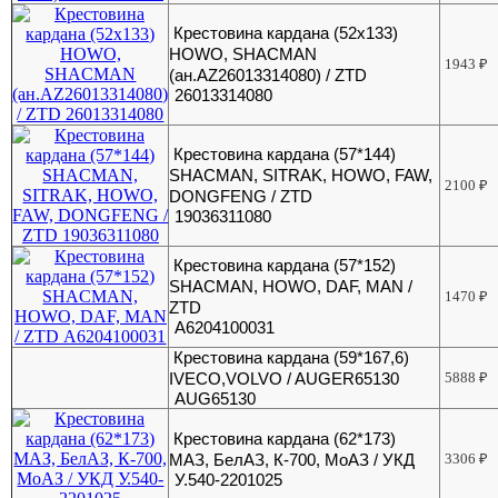
Крестовина кардана (52х133)
HOWO, SHACMAN
1943
₽
(ан.AZ26013314080) / ZTD
26013314080
Крестовина кардана (57*144)
SHACMAN, SITRAK, HOWO, FAW,
2100
₽
DONGFENG / ZTD
19036311080
Крестовина кардана (57*152)
SHACMAN, HOWO, DAF, MAN /
1470
₽
ZTD
А6204100031
Крестовина кардана (59*167,6)
IVECO,VOLVO / AUGER65130
5888
₽
AUG65130
Крестовина кардана (62*173)
МАЗ, БелАЗ, К-700, МоАЗ / УКД
3306
₽
У.540-2201025