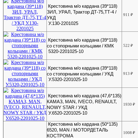
Крестовина м/о кардана (39*118)
ЗИЛ, УРАЛ, Трактор ДТ-75,ТТ-4 /
911
₽
УКД
У.130-2201025
Крестовина м/о кардана (39*118)
со стопорными кольцами / КМК
522
₽
5320-2201025-10
Крестовина м/о кардана (39*118)
со стопорными кольцами / УКД
913
₽
У.5320-2201025-10
Крестовина м/о кардана (47,6*135)
КАМАЗ, MAN, IVECO, RENAULT,
1930
₽
NOWY STAR / УКД
У.6520-2201025-10
Крестовина м/о кардана (50*135)
6520, MAN / МОТОРДЕТАЛЬ
1008
₽
КОСТРОМА