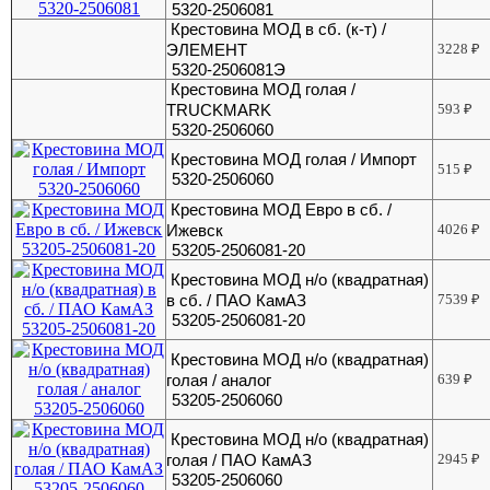
5320-2506081
Крестовина МОД в сб. (к-т) /
ЭЛЕМЕНТ
3228
₽
5320-2506081Э
Крестовина МОД голая /
TRUCKMARK
593
₽
5320-2506060
Крестовина МОД голая / Импорт
515
₽
5320-2506060
Крестовина МОД Евро в сб. /
Ижевск
4026
₽
53205-2506081-20
Крестовина МОД н/о (квадратная)
в сб. / ПАО КамАЗ
7539
₽
53205-2506081-20
Крестовина МОД н/о (квадратная)
голая / аналог
639
₽
53205-2506060
Крестовина МОД н/о (квадратная)
голая / ПАО КамАЗ
2945
₽
53205-2506060