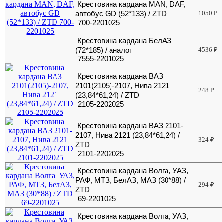
Крестовина кардана MAN, DAF,
автобус GD (52*133) / ZTD
1050
₽
700-2201025
Крестовина кардана БелАЗ
(72*185) / аналог
4536
₽
7555-2201025
Крестовина кардана ВАЗ
2101(2105)-2107, Нива 2121
248
₽
(23,84*61,24) / ZTD
2105-2202025
Крестовина кардана ВАЗ 2101-
2107, Нива 2121 (23,84*61,24) /
324
₽
ZTD
2101-2202025
Крестовина кардана Волга, УАЗ,
РАФ, МТЗ, БелАЗ, МАЗ (30*88) /
294
₽
ZTD
69-2201025
Крестовина кардана Волга, УАЗ,