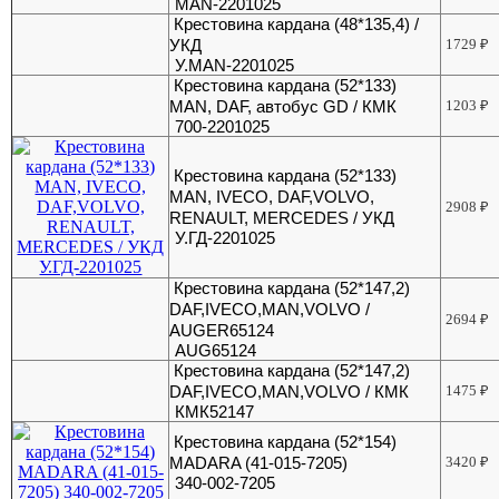
MAN-2201025
Крестовина кардана (48*135,4) /
УКД
1729
₽
У.MAN-2201025
Крестовина кардана (52*133)
MAN, DAF, автобус GD / КМК
1203
₽
700-2201025
Крестовина кардана (52*133)
MAN, IVECO, DAF,VOLVO,
2908
₽
RENAULT, MERCEDES / УКД
У.ГД-2201025
Крестовина кардана (52*147,2)
DAF,IVECO,MAN,VOLVO /
2694
₽
AUGER65124
AUG65124
Крестовина кардана (52*147,2)
DAF,IVECO,MAN,VOLVO / КМК
1475
₽
КМК52147
Крестовина кардана (52*154)
MADARA (41-015-7205)
3420
₽
340-002-7205