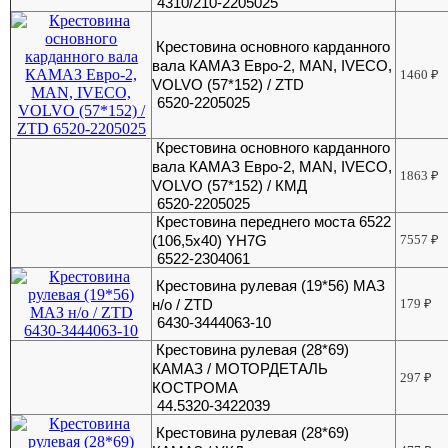
4310/210-2205025
Крестовина основного карданного
вала КАМАЗ Евро-2, МАN, IVECO,
1460
₽
VOLVO (57*152) / ZTD
6520-2205025
Крестовина основного карданного
вала КАМАЗ Евро-2, МАN, IVECO,
1863
₽
VOLVO (57*152) / КМД
6520-2205025
Крестовина переднего моста 6522
(106,5х40) YH7G
7557
₽
6522-2304061
Крестовина рулевая (19*56) МАЗ
н/о / ZTD
179
₽
6430-3444063-10
Крестовина рулевая (28*69)
КАМАЗ / МОТОРДЕТАЛЬ
297
₽
КОСТРОМА
44.5320-3422039
Крестовина рулевая (28*69)