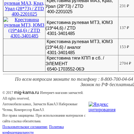
Крестовина рулевая МАЗ, Краз,
Урал (28*73) / ZTD
231
₽
400-2201025
Крестовина рулевая МТЗ, ЮМЗ
(19*44,6) / ZTD
137
₽
4301-3401485
Крестовина рулевая МТЗ, ЮМЗ
(19*44,6) / аналог
153
₽
4301-3401485
Крестовина тяги КПП в сб. /
ЭЛЕМЕНТ
2704
₽
6540-1703552-06Э
По всем вопросам звоните по телефону : 8-800-700-04-64 
Звонок по РФ бесплатный
mig-kama.ru
© 2017
Интернет-магазин запчастей.
All rights reserved,
Автомобили камаз, Запчасти КамАЗ Набережные
Челны, Компрессор КамАЗ.
Все права защищены. При использовании материалов с
сайта ссылка обязательна.
Пользовательское соглашение
,
Политика
конфиденциальности