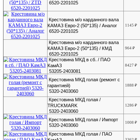
6520-2201025
Крестовина м/о карданного вала
КАМАЗ Евро-2 (50*135) / Аналог
1145
₽
6520-2201025
Крестовина м/о карданного вала
КАМАЗ Евро-2 (50*135) / КМД
964
₽
6520-2201025
Крестовина МКД в сб. / ПАО
КамАЗ
8427
₽
53205-2403081
Крестовина МКД голая (ремонт с
гарантией)
1888
₽
5320-2403060
Крестовина МКД голая /
TRUCKMARK
1286
₽
5320-2403060
Крестовина МКД голая / Импорт
1008
₽
5320-2403060
Крестовина МКД голая / ПАО
КамАЗ
3362
₽