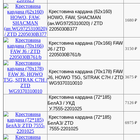
Крестовина кардана (62х160)
HOWO, FAW, SHACMAN
1680
₽
(ан.WG9725310020) / ZTD
2205030B377
Крестовина кардана (70х166) FAW
J6 / ZTD
3150
₽
2205030B761/b
Крестовина кардана (70х178) FAW
J6, HOWO T5G, SITRAK C7H / ZTD
3675
₽
WG9370310010
Крестовина кардана (72*185)
БелАЗ / УКД
7126
₽
У.7555-2201025
Крестовина кардана (72*185)
БелАЗ/ ZTD
6975
₽
7555-2201025