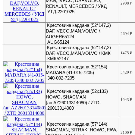
MAN, IVECO, DAF,VOLVO,
2908
₽
RENAULT, MERCEDES / УКД
У.ГД-2201025
Крестовина кардана (52*147,2)
DAF,IVECO,MAN,VOLVO /
2694
₽
AUGER65124
AUG65124
Крестовина кардана (52*147,2)
DAF,IVECO,MAN,VOLVO / КМК
1475
₽
КМК52147
Крестовина кардана (52*154)
MADARA (41-015-7205)
3420
₽
340-002-7205
Крестовина кардана (52х133)
HOWO, SHACMAN
1943
₽
(ан.AZ26013314080) / ZTD
26013314080
Крестовина кардана (57*144)
SHACMAN, SITRAK, HOWO, FAW,
2100
₽