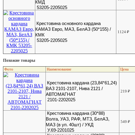
КМД
53205-2205025
Крестовина основного кардана
КАМАЗ Евро, МАЗ, БелАЗ (50*155) /
1124
₽
КМК
53205-2205025
Похожие товары
Фото
Наименование
Цена
Крестовина кардана (23,84*61,24)
ВАЗ 2101-2107, Нива 2121 /
219
₽
АВТОМАГНАТ
2101-2202025
Крестовина кардана (30*88)
Волга, УАЗ, РАФ, МТЗ, БелАЗ,
549
₽
МАЗ (в уп. 40шт) / УКД
У.69-2201025