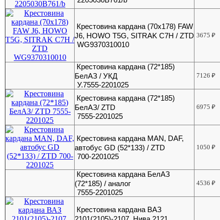
Крестовина кардана (70х178) FAW
J6, HOWO T5G, SITRAK C7H / ZTD
3675
₽
WG9370310010
Крестовина кардана (72*185)
БелАЗ / УКД
7126
₽
У.7555-2201025
Крестовина кардана (72*185)
БелАЗ/ ZTD
6975
₽
7555-2201025
Крестовина кардана MAN, DAF,
автобус GD (52*133) / ZTD
1050
₽
700-2201025
Крестовина кардана БелАЗ
(72*185) / аналог
4536
₽
7555-2201025
Крестовина кардана ВАЗ
2101(2105)-2107, Нива 2121