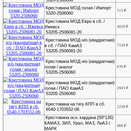
Крестовина МОД голая / Импорт
515
₽
5320-2506060
Крестовина МОД Евро в сб. /
Ижевск
4026
₽
53205-2506081-20
Крестовина МОД н/о (квадратная)
в сб. / ПАО КамАЗ
7539
₽
53205-2506081-20
Крестовина МОД н/о (квадратная)
голая / аналог
639
₽
53205-2506060
Крестовина МОД н/о (квадратная)
голая / ПАО КамАЗ
2945
₽
53205-2506060
Крестовина на тягу КПП в сб.
2258
₽
6540-1703552-06
Крестовина осн. кардана (50*135)
КАМАЗ, ЗИЛ, Урал, МАЗ, ЛиАЗ /
968
₽
МАРК