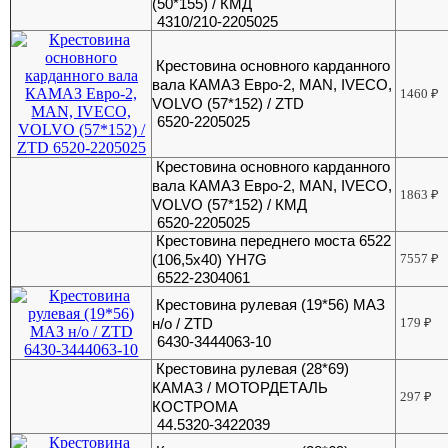
(50*155) / КМД
4310/210-2205025
Крестовина основного карданного
вала КАМАЗ Евро-2, МАN, IVECO,
1460
₽
VOLVO (57*152) / ZTD
6520-2205025
Крестовина основного карданного
вала КАМАЗ Евро-2, МАN, IVECO,
1863
₽
VOLVO (57*152) / КМД
6520-2205025
Крестовина переднего моста 6522
(106,5х40) YH7G
7557
₽
6522-2304061
Крестовина рулевая (19*56) МАЗ
н/о / ZTD
179
₽
6430-3444063-10
Крестовина рулевая (28*69)
КАМАЗ / МОТОРДЕТАЛЬ
297
₽
КОСТРОМА
44.5320-3422039