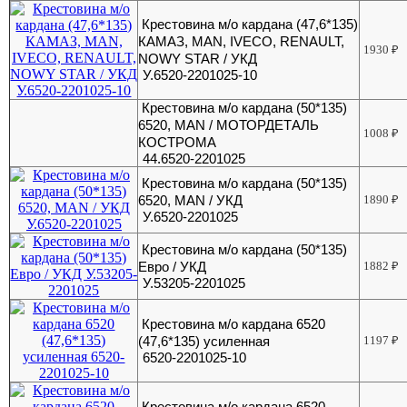
Крестовина м/о кардана (47,6*135)
КАМАЗ, MAN, IVECO, RENAULT,
1930
₽
NOWY STAR / УКД
У.6520-2201025-10
Крестовина м/о кардана (50*135)
6520, MAN / МОТОРДЕТАЛЬ
1008
₽
КОСТРОМА
44.6520-2201025
Крестовина м/о кардана (50*135)
6520, MAN / УКД
1890
₽
У.6520-2201025
Крестовина м/о кардана (50*135)
Евро / УКД
1882
₽
У.53205-2201025
Крестовина м/о кардана 6520
(47,6*135) усиленная
1197
₽
6520-2201025-10
Крестовина м/о кардана 6520