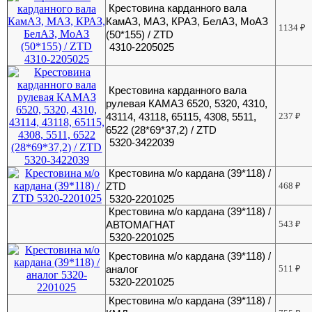
Крестовина карданного вала
КамАЗ, МАЗ, КРАЗ, БелАЗ, МоАЗ
1134
₽
(50*155) / ZTD
4310-2205025
Крестовина карданного вала
рулевая КАМАЗ 6520, 5320, 4310,
43114, 43118, 65115, 4308, 5511,
237
₽
6522 (28*69*37,2) / ZTD
5320-3422039
Крестовина м/о кардана (39*118) /
ZTD
468
₽
5320-2201025
Крестовина м/о кардана (39*118) /
АВТОМАГНАТ
543
₽
5320-2201025
Крестовина м/о кардана (39*118) /
аналог
511
₽
5320-2201025
Крестовина м/о кардана (39*118) /