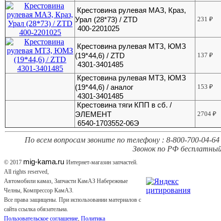
Крестовина рулевая МАЗ, Краз,
Урал (28*73) / ZTD
231
₽
400-2201025
Крестовина рулевая МТЗ, ЮМЗ
(19*44,6) / ZTD
137
₽
4301-3401485
Крестовина рулевая МТЗ, ЮМЗ
(19*44,6) / аналог
153
₽
4301-3401485
Крестовина тяги КПП в сб. /
ЭЛЕМЕНТ
2704
₽
6540-1703552-06Э
По всем вопросам звоните по телефону : 8-800-700-04-64 
Звонок по РФ бесплатный
mig-kama.ru
© 2017
Интернет-магазин запчастей.
All rights reserved,
Автомобили камаз, Запчасти КамАЗ Набережные
Челны, Компрессор КамАЗ.
Все права защищены. При использовании материалов с
сайта ссылка обязательна.
Пользовательское соглашение
,
Политика