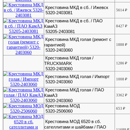
Крестовина МКД в сб. / Ижевск
5614
₽
5320-2403081
Крестовина МКД в сб. / ПАО
КамАЗ
8427
₽
53205-2403081
Крестовина МКД голая (ремонт с
гарантией)
1888
₽
5320-2403060
Крестовина МКД голая /
TRUCKMARK
1286
₽
5320-2403060
Крестовина МКД голая / Импорт
1008
₽
5320-2403060
Крестовина МКД голая / ПАО
КамАЗ
3362
₽
5320-2403060
Крестовина МОД
653
₽
5320-2506060
Крестовина МОД 6520 в сб.
сателлитами и шайбами / ПАО
11689
₽