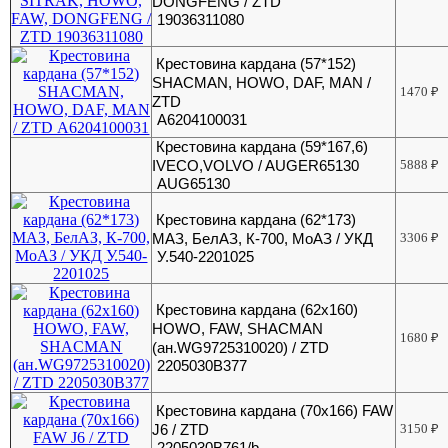
DONGFENG / ZTD
19036311080
Крестовина кардана (57*152)
SHACMAN, HOWO, DAF, MAN /
1470
₽
ZTD
А6204100031
Крестовина кардана (59*167,6)
IVECO,VOLVO / AUGER65130
5888
₽
AUG65130
Крестовина кардана (62*173)
МАЗ, БелАЗ, К-700, МоАЗ / УКД
3306
₽
У.540-2201025
Крестовина кардана (62х160)
HOWO, FAW, SHACMAN
1680
₽
(ан.WG9725310020) / ZTD
2205030B377
Крестовина кардана (70х166) FAW
J6 / ZTD
3150
₽
2205030B761/b