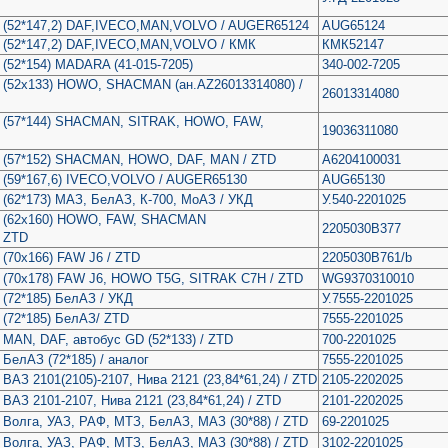
а (52*147,2) DAF,IVECO,MAN,VOLVO / AUGER65124
AUG65124
а (52*147,2) DAF,IVECO,MAN,VOLVO / КМК
КМК52147
 (52*154) MADARA (41-015-7205)
340-002-7205
 (52х133) HOWO, SHACMAN (ан.AZ26013314080) /
26013314080
а (57*144) SHACMAN, SITRAK, HOWO, FAW,
19036311080
а (57*152) SHACMAN, HOWO, DAF, MAN / ZTD
А6204100031
 (59*167,6) IVECO,VOLVO / AUGER65130
AUG65130
 (62*173) МАЗ, БелАЗ, К-700, МоАЗ / УКД
У.540-2201025
а (62х160) HOWO, FAW, SHACMAN
2205030B377
/ ZTD
 (70х166) FAW J6 / ZTD
2205030B761/b
 (70х178) FAW J6, HOWO T5G, SITRAK C7H / ZTD
WG9370310010
 (72*185) БелАЗ / УКД
У.7555-2201025
 (72*185) БелАЗ/ ZTD
7555-2201025
 MAN, DAF, автобус GD (52*133) / ZTD
700-2201025
БелАЗ (72*185) / аналог
7555-2201025
ВАЗ 2101(2105)-2107, Нива 2121 (23,84*61,24) / ZTD
2105-2202025
ВАЗ 2101-2107, Нива 2121 (23,84*61,24) / ZTD
2101-2202025
 Волга, УАЗ, РАФ, МТЗ, БелАЗ, МАЗ (30*88) / ZTD
69-2201025
 Волга, УАЗ, РАФ, МТЗ, БелАЗ, МАЗ (30*88) / ZTD
3102-2201025