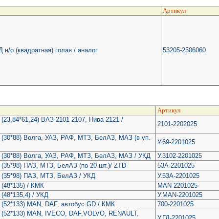
Артикул
н/о (квадратная) голая / аналог
53205-2506060
Артикул
(23,84*61,24) ВАЗ 2101-2107, Нива 2121 /
2101-2202025
 (30*88) Волга, УАЗ, РАФ, МТЗ, БелАЗ, МАЗ (в уп.
У.69-2201025
 (30*88) Волга, УАЗ, РАФ, МТЗ, БелАЗ, МАЗ / УКД
У.3102-2201025
(35*98) ПАЗ, МТЗ, БелАЗ (по 20 шт.)/ ZTD
53А-2201025
 (35*98) ПАЗ, МТЗ, БелАЗ / УКД
У.53А-2201025
(48*135) / КМК
MAN-2201025
(48*135,4) / УКД
У.MAN-2201025
 (52*133) MAN, DAF, автобус GD / КМК
700-2201025
а (52*133) MAN, IVECO, DAF,VOLVO, RENAULT,
У.ГД-2201025