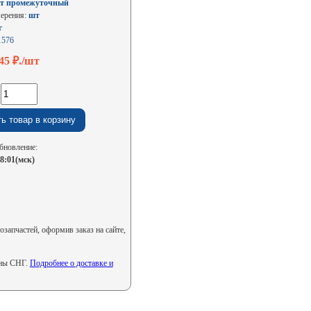
т промежуточный
мерения:
шт
г
1576
945
₽./шт
:
бновление:
08:01(мск)
апчастей, оформив заказ на сайте,
аны СНГ.
Подробнее о доставке и