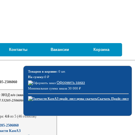
Контакты
Вакансии
Корзина
Товаров в корзине:
0 шт.
На сумму:
0
₽
05-2506060
Оформить заказ
Минимальная сумма заказа 30 000
₽
 МОД н/о (квадратная) голая /
Скачать Прайс-лист
53205-2506060
ра:
4.6
из 5 (46 голосов)
205-2506060
части КамАЗ