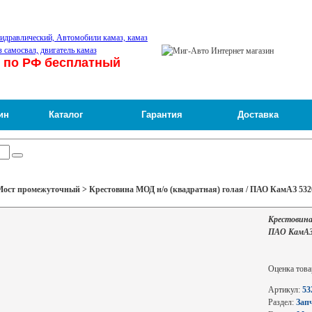
 по РФ бесплатный
ин
Каталог
Гарантия
Доставка
ост промежуточный > Крестовина МОД н/о (квадратная) голая / ПАО КамАЗ 532
Крестовина
ПАО КамАЗ 
Оценка това
Артикул:
53
Раздел:
Зап