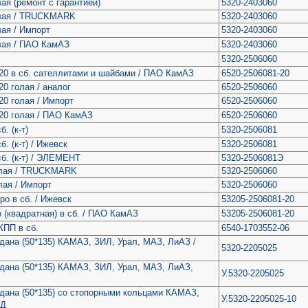
ая (ремонт с гарантией)
5320-2403060
олая / TRUCKMARK
5320-2403060
ая / Импорт
5320-2403060
лая / ПАО КамАЗ
5320-2403060
5320-2506060
0 в сб. сателлитами и шайбами / ПАО КамАЗ
6520-2506081-20
0 голая / аналог
6520-2506060
0 голая / Импорт
6520-2506060
20 голая / ПАО КамАЗ
6520-2506060
. (к-т)
5320-2506081
. (к-т) / Ижевск
5320-2506081
б. (к-т) / ЭЛЕМЕНТ
5320-2506081Э
олая / TRUCKMARK
5320-2506060
ая / Импорт
5320-2506060
о в сб. / Ижевск
53205-2506081-20
 (квадратная) в сб. / ПАО КамАЗ
53205-2506081-20
КПП в сб.
6540-1703552-06
рдана (50*135) КАМАЗ, ЗИЛ, Урал, МАЗ, ЛиАЗ /
5320-2205025
рдана (50*135) КАМАЗ, ЗИЛ, Урал, МАЗ, ЛиАЗ,
У.5320-2205025
рдана (50*135) со стопорными кольцами КАМАЗ,
У.5320-2205025-10
КД