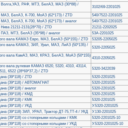
 Волга,УАЗ, РАФ, МТЗ, БелАЗ, МАЗ (30*88) /
3102/69-2201025
 МАЗ, БелАЗ, К-700, МоАЗ (62*173) / ZTD
540/7522-2201025
 МАЗ, БелАЗ, К-700, МоАЗ (62*173) / аналог
540/7522-2201025
Нива 21211-2131(28*70) / ZTD
21211-2202025
 ПАЗ, МТЗ, БелАЗ (35*98) / аналог
53А-2201025
ого вала КАМАЗ Евро, МАЗ, БелАЗ (50*155) / ZTD
53205-2205025
ого вала КАМАЗ, ЗИЛ, Урал, МАЗ, ЛиАЗ (50*135) /
5320-2205025
ого вала КамАЗ, МАЗ, КРАЗ, БелАЗ, МоАЗ (50*155)
4310-2205025
ого вала рулевая КАМАЗ 6520, 5320, 4310, 43114,
5320-3422039
511, 6522 (28*69*37,2) / ZTD
ана (39*118) / ZTD
5320-2201025
дана (39*118) / АВТОМАГНАТ
5320-2201025
ана (39*118) / аналог
5320-2201025
ана (39*118) / КМД
5320-2201025
ана (39*118) / КМК
5320-2201025
ана (39*118) / УКД
У.5320-2201025
ана (39*118) ЗИЛ, УРАЛ, Трактор ДТ-75,ТТ-4 / УКД
У.130-2201025
дана (39*118) со стопорными кольцами / КМК
5320-2201025-10
дана (39*118) со стопорными кольцами / УКД
У.5320-2201025-10