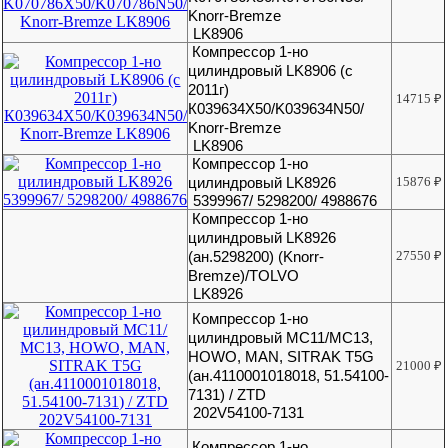
Knorr-Bremze
LK8906
Компрессор 1-но
цилиндровый LK8906 (с
2011г)
14715
₽
К039634X50/K039634N50/
Knorr-Bremze
LK8906
Компрессор 1-но
цилиндровый LK8926
15876
₽
5399967/ 5298200/ 4988676
Компрессор 1-но
цилиндровый LK8926
(ан.5298200) (Knorr-
27550
₽
Bremze)/TOLVO
LK8926
Компрессор 1-но
цилиндровый MC11/МС13,
HOWO, MAN, SITRAK T5G
21000
₽
(ан.4110001018018, 51.54100-
7131) / ZTD
202V54100-7131
Компрессор 1-но