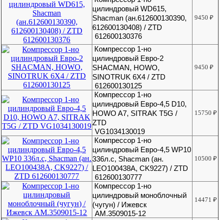
цилиндровый WD615,
Shacman (ан.612600130390,
9450
₽
612600130408) / ZTD
612600130376
Компрессор 1-но
цилиндровый Евро-2
SHACMAN, HOWO,
9450
₽
SINOTRUK 6X4 / ZTD
612600130125
Компрессор 1-но
цилиндровый Евро-4,5 D10,
HOWO A7, SITRAK T5G /
15750
₽
ZTD
VG1034130019
Компрессор 1-но
цилиндровый Евро-4,5 WP10
336л.с, Shacman (ан.
10500
₽
LEO100438A, CK9227) / ZTD
612600130777
Компрессор 1-но
цилиндровый моноблочный
14471
₽
(чугун) / Ижевск
АМ.3509015-12