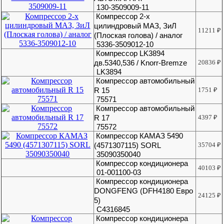
130-3509009-11
Компрессор 2-х
цилиндровый МАЗ, ЗиЛ
11211
₽
(Плоская голова) / аналог
5336-3509012-10
Компрессор LK3894
дв.5340,536 / Knorr-Bremze
20836
₽
LK3894
Компрессор автомобильный
R 15
1751
₽
75571
Компрессор автомобильный
R 17
4397
₽
75572
Компрессор КАМАЗ 5490
(4571307115) SORL
35704
₽
35090350040
Компрессор кондиционера
40103
₽
01-001100-03
Компрессор кондиционера
DONGFENG (DFH4180 Евро
24125
₽
5)
C4316845
Компрессор кондиционера