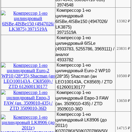
3974548
Компрессор 1-но
цилиндровый
6ISBe,4ISBe150 (4947026/
13382
₽
LK3875)
3971519А
Компрессор 1-но
цилиндровый 6ISLe
(4933783, 5255786, 3969111) /
23831
₽
аналог
4933782
Компрессор 1-но
цилиндровый Euro-2 WP10
(28*35) Shacman (ан
10500
₽
LEO100143A, СК8569) / ZTD
612600130177
Компрессор 1-но
цилиндровый Eвро-3 FAW
13650
₽
(ан. 3509010-435) / ZTD
3509010-36D
Компрессор 1-но
цилиндровый LK8906 (до
2011г)
14715
₽
K070786X50/K070786N50/