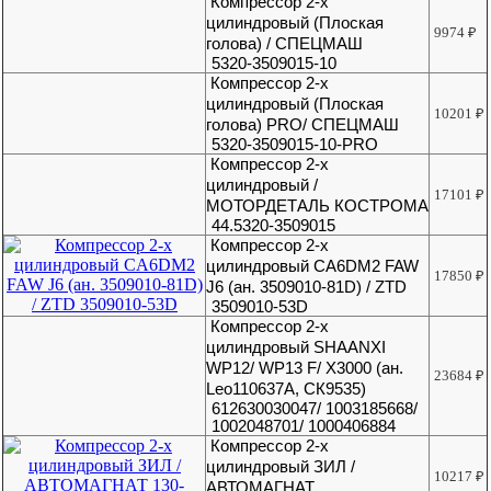
Компрессор 2-х
цилиндровый (Плоская
9974
₽
голова) / СПЕЦМАШ
5320-3509015-10
Компрессор 2-х
цилиндровый (Плоская
10201
₽
голова) PRO/ СПЕЦМАШ
5320-3509015-10-PRO
Компрессор 2-х
цилиндровый /
17101
₽
МОТОРДЕТАЛЬ КОСТРОМА
44.5320-3509015
Компрессор 2-х
цилиндровый CA6DM2 FAW
17850
₽
J6 (ан. 3509010-81D) / ZTD
3509010-53D
Компрессор 2-х
цилиндровый SHAANXI
WP12/ WP13 F/ X3000 (ан.
23684
₽
Leo110637А, СК9535)
612630030047/ 1003185668/
1002048701/ 1000406884
Компрессор 2-х
цилиндровый ЗИЛ /
10217
₽
АВТОМАГНАТ