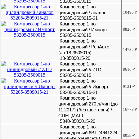
53205-3509015
Компрессор 1-но
цилиндровый / аналог
10496
₽
53205-3509015-21
Компрессор 1-но
цилиндровый / Импорт
8826
₽
53205-3509015
Компрессор 1-но
цилиндровый / РенАвто
14732
₽
(ан.18-3509015)
18-3509015-20
Компрессор 1-но
цилиндровый // ZTD
8610
₽
53205-3509015
Компрессор 1-но
цилиндровый // Импорт
9121
₽
53205-3509015-21
Компрессор 1-но
цилиндровый 270 л/мин (до
11.2017) (без шестерни) /
16778
₽
СПЕЦМАШ
5340-3509015-20
Компрессор 1-но
цилиндровый 6BT (4941224,
8959
₽
3974549, 3509DR10-010)