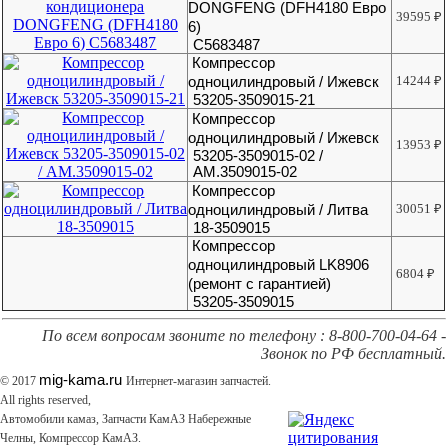
DONGFENG (DFH4180 Евро
39595
₽
6)
C5683487
Компрессор
одноцилиндровый / Ижевск
14244
₽
53205-3509015-21
Компрессор
одноцилиндровый / Ижевск
13953
₽
53205-3509015-02 /
АМ.3509015-02
Компрессор
одноцилиндровый / Литва
30051
₽
18-3509015
Компрессор
одноцилиндровый LK8906
6804
₽
(ремонт с гарантией)
53205-3509015
По всем вопросам звоните по телефону : 8-800-700-04-64 -
Звонок по РФ бесплатный.
mig-kama.ru
© 2017
Интернет-магазин запчастей.
All rights reserved,
Автомобили камаз, Запчасти КамАЗ Набережные
Челны, Компрессор КамАЗ.