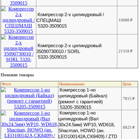
Компрессор 2-х цилиндровый /
СПЕЦМАШ
10088
₽
5320-3509015
Компрессор 2-х цилиндровый
35090730010 / SORL
21518
₽
5320-3509015
Похожие товары
Фото
Наименование
Цена
Компрессор 1-но
цилиндровый (Байкал)
7815
₽
(ремонт с гарантией)
53205-3509015
Компрессор 1-но
цилиндровый (Вал
30х24.5мм) WP10, WD618,
8925
₽
Shacman, HOWO (ан.
LEO100142A,СК8409) / ZTD