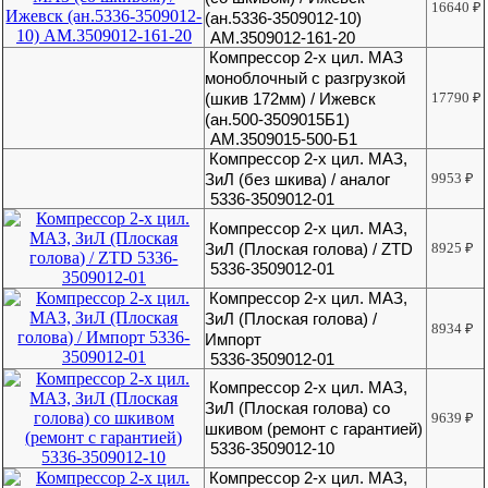
16640
₽
(ан.5336-3509012-10)
АМ.3509012-161-20
Компрессор 2-х цил. МАЗ
моноблочный с разгрузкой
(шкив 172мм) / Ижевск
17790
₽
(ан.500-3509015Б1)
АМ.3509015-500-Б1
Компрессор 2-х цил. МАЗ,
ЗиЛ (без шкива) / аналог
9953
₽
5336-3509012-01
Компрессор 2-х цил. МАЗ,
ЗиЛ (Плоская голова) / ZTD
8925
₽
5336-3509012-01
Компрессор 2-х цил. МАЗ,
ЗиЛ (Плоская голова) /
8934
₽
Импорт
5336-3509012-01
Компрессор 2-х цил. МАЗ,
ЗиЛ (Плоская голова) со
9639
₽
шкивом (ремонт с гарантией)
5336-3509012-10
Компрессор 2-х цил. МАЗ,