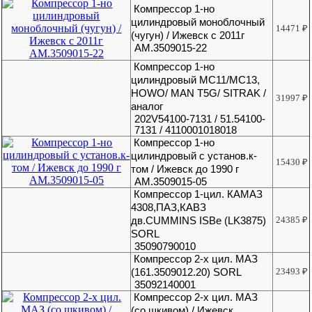
Компрессор 1-но
цилиндровый моноблочный
14471
₽
(чугун) / Ижевск c 2011г
АМ.3509015-22
Компрессор 1-но
цилиндровый МС11/МС13,
HOWO/ MAN T5G/ SITRAK /
31997
₽
аналог
202V54100-7131 / 51.54100-
7131 / 4110001018018
Компрессор 1-но
цилиндровый с установ.к-
15430
₽
том / Ижевск до 1990 г
АМ.3509015-05
Компрессор 1-цил. КАМАЗ
4308,ПАЗ,КАВЗ
дв.CUMMINS ISBe (LK3875)
24385
₽
SORL
35090790010
Компрессор 2-х цил. МАЗ
(161.3509012.20) SORL
23493
₽
35092140001
Компрессор 2-х цил. МАЗ
(со шкивом) / Ижевск