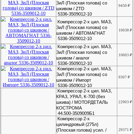
ЗиЛ (Плоская голова) со
9450
₽
шкивом / ZTD
5336-3509012-10
Компрессор 2-х цил. МАЗ,
ЗиЛ (Плоская голова) со
10638
₽
шкивом / АВТОМАГНАТ
5336-3509012-10
Компрессор 2-х цил. МАЗ,
ЗиЛ (Плоская голова) со
10603
₽
шкивом / аналог
5336-3509012-10
Компрессор 2-х цил. МАЗ,
ЗиЛ (Плоская голова) со
9307
₽
шкивом / Импорт
5336-3509012-10
Компрессор 2-х цил. МАЗ,
КРАЗ, УРАЛ, К-700 (без
шкива) / МОТОРДЕТАЛЬ
22903
₽
КОСТРОМА
44.500-3509009Б1
Компрессор 2-х
цилиндровый (275л)
(Плоская голова) усил. /
29371
₽