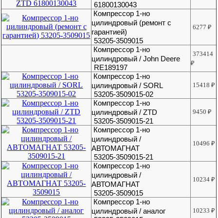
61800130043
Компрессор 1-но
цилиндровый (ремонт с
6277
₽
гарантией)
53205-3509015
Компрессор 1-но
373414
цилиндровый / John Deere
₽
RE189197
Компрессор 1-но
цилиндровый / SORL
15418
₽
53205-3509015-02
Компрессор 1-но
цилиндровый / ZTD
9450
₽
53205-3509015-21
Компрессор 1-но
цилиндровый /
10496
₽
АВТОМАГНАТ
53205-3509015-21
Компрессор 1-но
цилиндровый /
10234
₽
АВТОМАГНАТ
53205-3509015
Компрессор 1-но
цилиндровый / аналог
10233
₽