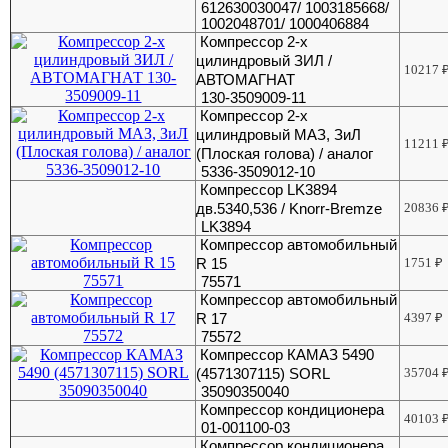
612630030047/ 1003185668/
1002048701/ 1000406884
Компрессор 2-х
цилиндровый ЗИЛ /
10217
АВТОМАГНАТ
130-3509009-11
Компрессор 2-х
цилиндровый МАЗ, ЗиЛ
11211
(Плоская голова) / аналог
5336-3509012-10
Компрессор LK3894
дв.5340,536 / Knorr-Bremze
20836
LK3894
Компрессор автомобильный
R 15
1751
₽
75571
Компрессор автомобильный
R 17
4397
₽
75572
Компрессор КАМАЗ 5490
(4571307115) SORL
35704
35090350040
Компрессор кондиционера
40103
01-001100-03
Компрессор кондиционера