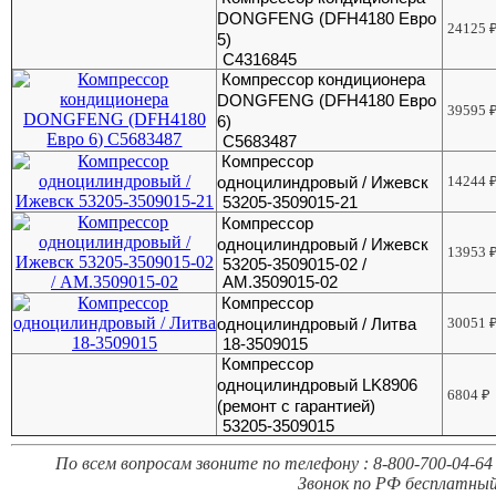
DONGFENG (DFH4180 Евро
24125
5)
C4316845
Компрессор кондиционера
DONGFENG (DFH4180 Евро
39595
6)
C5683487
Компрессор
одноцилиндровый / Ижевск
14244
53205-3509015-21
Компрессор
одноцилиндровый / Ижевск
13953
53205-3509015-02 /
АМ.3509015-02
Компрессор
одноцилиндровый / Литва
30051
18-3509015
Компрессор
одноцилиндровый LK8906
6804
₽
(ремонт с гарантией)
53205-3509015
По всем вопросам звоните по телефону : 8-800-700-04-64 
Звонок по РФ бесплатный