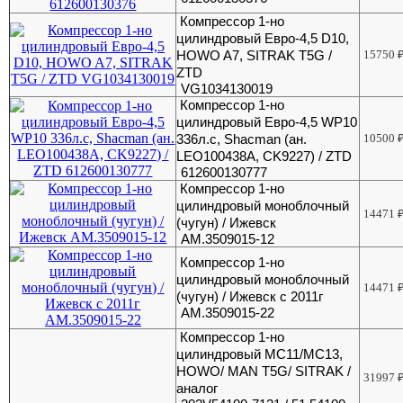
Компрессор 1-но
цилиндровый Евро-4,5 D10,
HOWO A7, SITRAK T5G /
15750
ZTD
VG1034130019
Компрессор 1-но
цилиндровый Евро-4,5 WP10
336л.с, Shacman (ан.
10500
LEO100438A, CK9227) / ZTD
612600130777
Компрессор 1-но
цилиндровый моноблочный
14471
(чугун) / Ижевск
АМ.3509015-12
Компрессор 1-но
цилиндровый моноблочный
14471
(чугун) / Ижевск c 2011г
АМ.3509015-22
Компрессор 1-но
цилиндровый МС11/МС13,
HOWO/ MAN T5G/ SITRAK /
31997
аналог