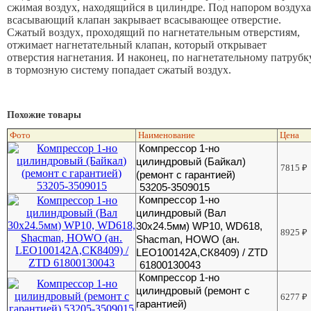
сжимая воздух, находящийся в цилиндре. Под напором воздух
всасывающий клапан закрывает всасывающее отверстие.
Сжатый воздух, проходящий по нагнетательным отверстиям,
отжимает нагнетательный клапан, который открывает
отверстия нагнетания. И наконец, по нагнетательному патрубк
в тормозную систему попадает сжатый воздух.
Похожие товары
Фото
Наименование
Цена
Компрессор 1-но
цилиндровый (Байкал)
7815
₽
(ремонт с гарантией)
53205-3509015
Компрессор 1-но
цилиндровый (Вал
30х24.5мм) WP10, WD618,
8925
₽
Shacman, HOWO (ан.
LEO100142A,СК8409) / ZTD
61800130043
Компрессор 1-но
цилиндровый (ремонт с
6277
₽
гарантией)