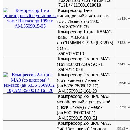
202V54100-7131 / 51.54100-
7131 / 4110001018018
Компрессор 1-но
цилиндровый с установ.к-
15430
том / Ижевск до 1990 г
АМ.3509015-05
Компрессор 1-цил. КАМАЗ
4308,ПАЗ,КАВЗ
дв.CUMMINS ISBe (LK3875)
24385
SORL
35090790010
Компрессор 2-х цил. МАЗ
(161.3509012.20) SORL
23493
35092140001
Компрессор 2-х цил. МАЗ
(со шкивом) / Ижевск
16640
(ан.5336-3509012-10)
АМ.3509012-161-20
Компрессор 2-х цил. МАЗ
моноблочный с разгрузкой
(шкив 172мм) / Ижевск
17790
(ан.500-3509015Б1)
АМ.3509015-500-Б1
Компрессор 2-х цил. МАЗ,
ЗиЛ (без шкива) / аналог
9953
₽