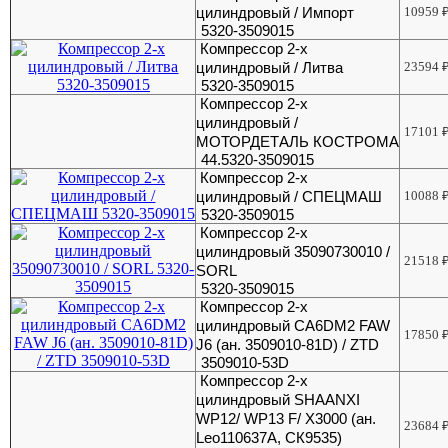
цилиндровый / Импорт
10959
5320-3509015
Компрессор 2-х
цилиндровый / Литва
23594
5320-3509015
Компрессор 2-х
цилиндровый /
17101
МОТОРДЕТАЛЬ КОСТРОМА
44.5320-3509015
Компрессор 2-х
цилиндровый / СПЕЦМАШ
10088
5320-3509015
Компрессор 2-х
цилиндровый 35090730010 /
21518
SORL
5320-3509015
Компрессор 2-х
цилиндровый CA6DM2 FAW
17850
J6 (ан. 3509010-81D) / ZTD
3509010-53D
Компрессор 2-х
цилиндровый SHAANXI
WP12/ WP13 F/ X3000 (ан.
23684
Leo110637А, СК9535)