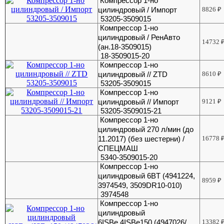
Компрессор 1-но
цилиндровый / Импорт
8826
₽
53205-3509015
Компрессор 1-но
цилиндровый / РенАвто
14732
(ан.18-3509015)
18-3509015-20
Компрессор 1-но
цилиндровый // ZTD
8610
₽
53205-3509015
Компрессор 1-но
цилиндровый // Импорт
9121
₽
53205-3509015-21
Компрессор 1-но
цилиндровый 270 л/мин (до
11.2017) (без шестерни) /
16778
СПЕЦМАШ
5340-3509015-20
Компрессор 1-но
цилиндровый 6BT (4941224,
8959
₽
3974549, 3509DR10-010)
3974548
Компрессор 1-но
цилиндровый
6ISBe,4ISBe150 (4947026/
13382