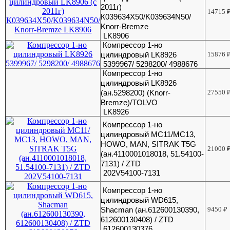
2011г)
14715
К039634X50/K039634N50/
Knorr-Bremze
LK8906
Компрессор 1-но
цилиндровый LK8926
15876
5399967/ 5298200/ 4988676
Компрессор 1-но
цилиндровый LK8926
(ан.5298200) (Knorr-
27550
Bremze)/TOLVO
LK8926
Компрессор 1-но
цилиндровый MC11/МС13,
HOWO, MAN, SITRAK T5G
21000
(ан.4110001018018, 51.54100-
7131) / ZTD
202V54100-7131
Компрессор 1-но
цилиндровый WD615,
Shacman (ан.612600130390,
9450
₽
612600130408) / ZTD
612600130376