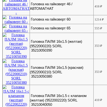
Головка на гайковерт 46 /
416
₽
АВТОМАГНАТ
Головка на гайковерт 60
1214
₽
Головка на гайковерт 65
555
₽
Головка ПАЛМ 16х1.5 (желтая)
(9522000220) SORL
353
₽
35210050390
Головка ПАЛМ 16х1.5 (красная)
(9522000210) SORL
353
₽
35210050380
Головка ПАЛМ 16х1.5 с клапаном
(желтая) (9522002220) SORL
410
₽
35210040050