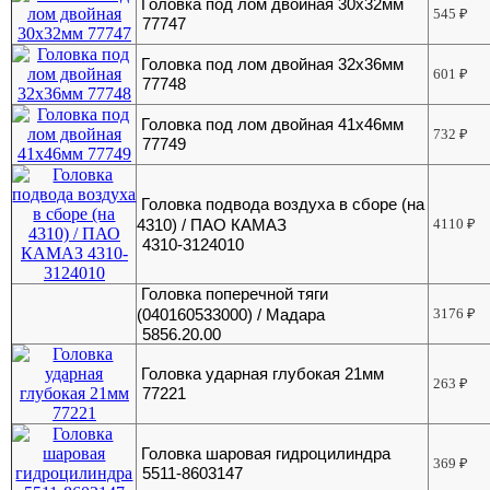
Головка под лом двойная 30х32мм
545
₽
77747
Головка под лом двойная 32х36мм
601
₽
77748
Головка под лом двойная 41х46мм
732
₽
77749
Головка подвода воздуха в сборе (на
4310) / ПАО КАМАЗ
4110
₽
4310-3124010
Головка поперечной тяги
(040160533000) / Мадара
3176
₽
5856.20.00
Головка ударная глубокая 21мм
263
₽
77221
Головка шаровая гидроцилиндра
369
₽
5511-8603147