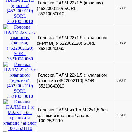
Головка ПАЛМ 22х1.5 (красная)
(4522000110) SORL
353
₽
35210050010
Головка ПАЛМ 22х1.5 с клапаном
(желтая) (4522002120) SORL
398
₽
35210040060
Головка ПАЛМ 22х1.5 с клапаном
(красная) (4522002110) SORL
398
₽
35210040010
Головка ПАЛМ из 1-х М22х1,5 без
крышки и клапана / аналог
179
₽
100-3521110