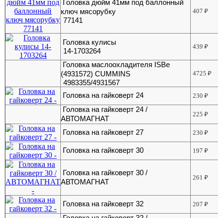
Головка дюйм 41мм под баллонный
ключ мясорубку
407
₽
77141
Головка кулисы
439
₽
14-1703264
Головка маслоохладителя ISBe
(4931572) CUMMINS
4725
₽
4983355/4931567
Головка на гайковерт 24
230
₽
Головка на гайковерт 24 /
225
₽
АВТОМАГНАТ
Головка на гайковерт 27
230
₽
Головка на гайковерт 30
197
₽
Головка на гайковерт 30 /
261
₽
АВТОМАГНАТ
Головка на гайковерт 32
207
₽
Головка на гайковерт 32 /