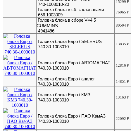
15299
₽
740-1003010-20
Головка блока в сб. с клапанами
76065
₽
656.1003009
Головка блока в сборе V=4,5
CUMMINS
80504
₽
4941496
Головка блока Евро / SELERUS
13835
₽
740.30-1003010
Головка блока Евро / АВТОМАГНАТ
12816
₽
740.30-1003010
Головка блока Евро / аналог
14851
₽
740.30-1003010
Головка блока Евро / КМЗ
13163
₽
740.30-1003010
Головка блока Евро / ПАО КамАЗ
22092
₽
740.30-1003010