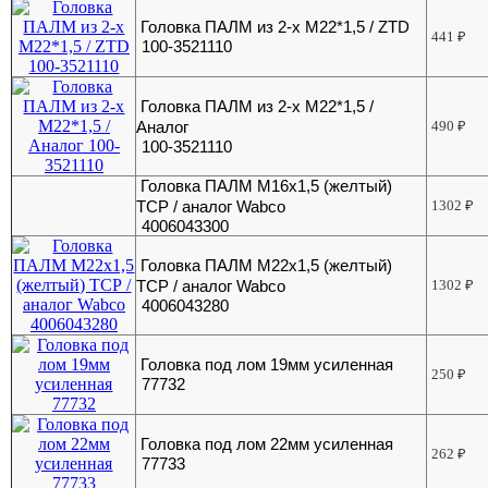
Головка ПАЛМ из 2-х М22*1,5 / ZTD
441
₽
100-3521110
Головка ПАЛМ из 2-х М22*1,5 /
Аналог
490
₽
100-3521110
Головка ПАЛМ М16х1,5 (желтый)
ТСР / аналог Wabco
1302
₽
4006043300
Головка ПАЛМ М22х1,5 (желтый)
ТСР / аналог Wabco
1302
₽
4006043280
Головка под лом 19мм усиленная
250
₽
77732
Головка под лом 22мм усиленная
262
₽
77733