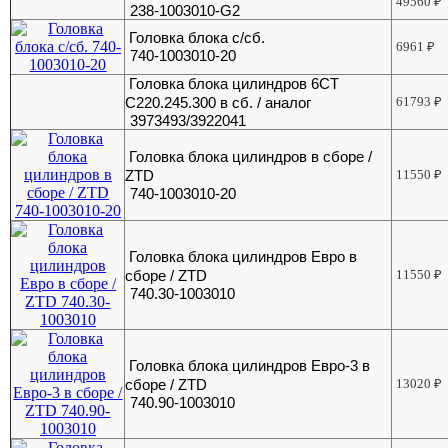
49560
₽
238-1003010-G2
Головка блока с/сб.
6961
₽
740-1003010-20
Головка блока цилиндров 6CT
C220.245.300 в сб. / аналог
61793
₽
3973493/3922041
Головка блока цилиндров в сборе /
ZTD
11550
₽
740-1003010-20
Головка блока цилиндров Евро в
сборе / ZTD
11550
₽
740.30-1003010
Головка блока цилиндров Евро-3 в
сборе / ZTD
13020
₽
740.90-1003010