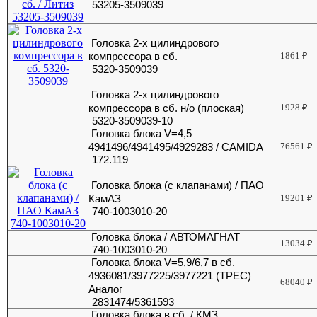
53205-3509039
Головка 2-х цилиндрового
компрессора в сб.
1861
₽
5320-3509039
Головка 2-х цилиндрового
компрессора в сб. н/о (плоская)
1928
₽
5320-3509039-10
Головка блока V=4,5
4941496/4941495/4929283 / CAMIDA
76561
₽
172.119
Головка блока (с клапанами) / ПАО
КамАЗ
19201
₽
740-1003010-20
Головка блока / АВТОМАГНАТ
13034
₽
740-1003010-20
Головка блока V=5,9/6,7 в сб.
4936081/3977225/3977221 (ТРЕС)
68040
₽
Аналог
2831474/5361593
Головка блока в сб. / КМЗ