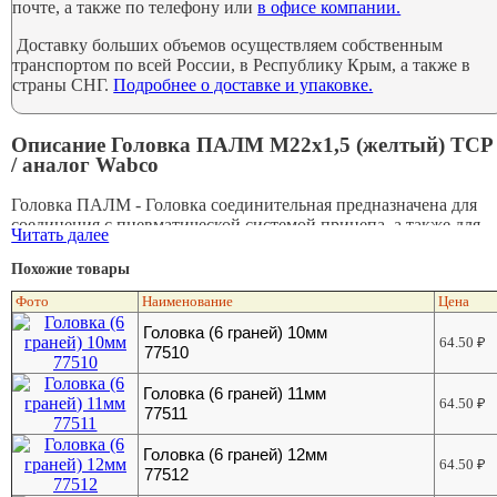
почте, а также по телефону или
в офисе компании.
Доставку больших объемов осуществляем собственным
транспортом по всей России, в Республику Крым, а также в
страны СНГ.
Подробнее о доставке и упаковке.
Описание Головка ПАЛМ М22х1,5 (желтый) ТСР
/ аналог Wabco
Головка ПАЛМ - Головка соединительная предназначена для
соединения с пневматической системой прицепа, а также для
Читать далее
автоматического перекрытия воздуха при разъединении
головок.
Похожие товары
Фото
Наименование
Цена
Головка (6 граней) 10мм
64.50
₽
77510
Головка (6 граней) 11мм
64.50
₽
77511
Головка (6 граней) 12мм
64.50
₽
77512