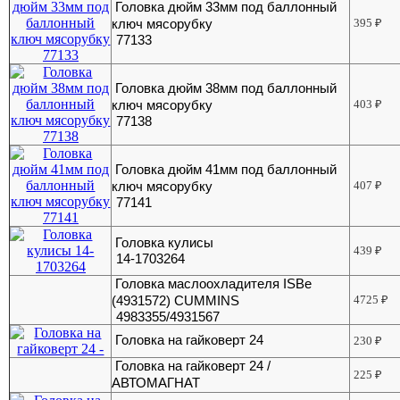
Головка дюйм 33мм под баллонный
ключ мясорубку
395
₽
77133
Головка дюйм 38мм под баллонный
ключ мясорубку
403
₽
77138
Головка дюйм 41мм под баллонный
ключ мясорубку
407
₽
77141
Головка кулисы
439
₽
14-1703264
Головка маслоохладителя ISBe
(4931572) CUMMINS
4725
₽
4983355/4931567
Головка на гайковерт 24
230
₽
Головка на гайковерт 24 /
225
₽
АВТОМАГНАТ