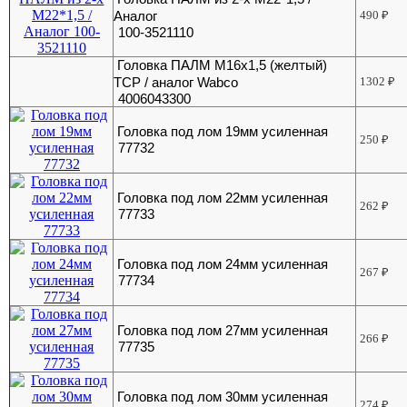
Аналог
490
₽
100-3521110
Головка ПАЛМ М16х1,5 (желтый)
ТСР / аналог Wabco
1302
₽
4006043300
Головка под лом 19мм усиленная
250
₽
77732
Головка под лом 22мм усиленная
262
₽
77733
Головка под лом 24мм усиленная
267
₽
77734
Головка под лом 27мм усиленная
266
₽
77735
Головка под лом 30мм усиленная
274
₽