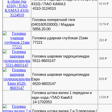
4310) / ПАО КАМАЗ
4110
₽
4310-3124010
Головка поперечной тяги
(040160533000) / Мадара
3176
₽
5856.20.00
Головка ударная глубокая 21мм
263
₽
77221
Головка шаровая гидроцилиндра
369
₽
5511-8603147
Головка шаровая гидроцилиндра
Евро
650
₽
6520-8603147
Головка штока вилки 1 передачи и
задн хода / ПАО КамАЗ
1350
₽
14-1702053
Головка штока вилки 2 и 3 передачи /