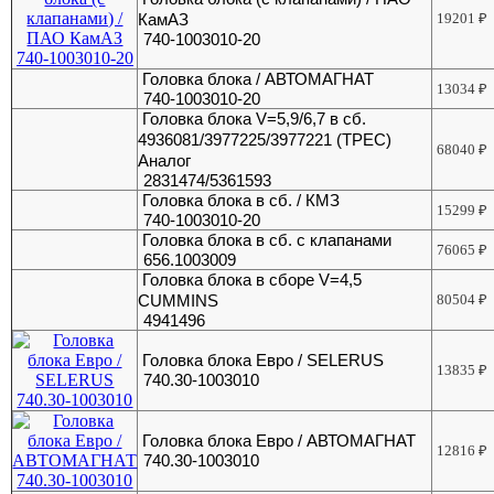
КамАЗ
19201
₽
740-1003010-20
Головка блока / АВТОМАГНАТ
13034
₽
740-1003010-20
Головка блока V=5,9/6,7 в сб.
4936081/3977225/3977221 (ТРЕС)
68040
₽
Аналог
2831474/5361593
Головка блока в сб. / КМЗ
15299
₽
740-1003010-20
Головка блока в сб. с клапанами
76065
₽
656.1003009
Головка блока в сборе V=4,5
CUMMINS
80504
₽
4941496
Головка блока Евро / SELERUS
13835
₽
740.30-1003010
Головка блока Евро / АВТОМАГНАТ
12816
₽
740.30-1003010