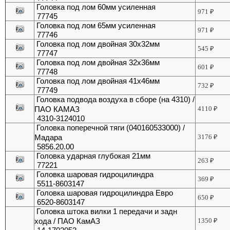
Головка под лом 60мм усиленная
971
₽
77745
Головка под лом 65мм усиленная
971
₽
77746
Головка под лом двойная 30х32мм
545
₽
77747
Головка под лом двойная 32х36мм
601
₽
77748
Головка под лом двойная 41х46мм
732
₽
77749
Головка подвода воздуха в сборе (на 4310) /
ПАО КАМАЗ
4110
₽
4310-3124010
Головка поперечной тяги (040160533000) /
Мадара
3176
₽
5856.20.00
Головка ударная глубокая 21мм
263
₽
77221
Головка шаровая гидроцилиндра
369
₽
5511-8603147
Головка шаровая гидроцилиндра Евро
650
₽
6520-8603147
Головка штока вилки 1 передачи и задн
хода / ПАО КамАЗ
1350
₽