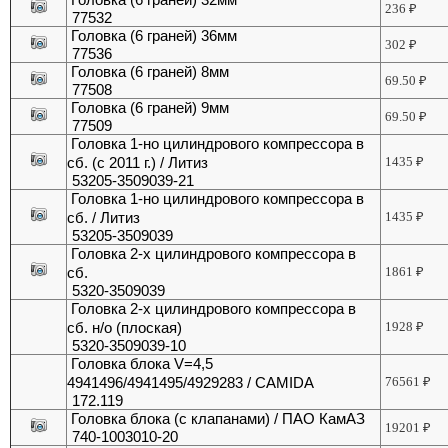
236
₽
77532
Головка (6 граней) 36мм
302
₽
77536
Головка (6 граней) 8мм
69.50
₽
77508
Головка (6 граней) 9мм
69.50
₽
77509
Головка 1-но цилиндрового компрессора в
сб. (с 2011 г.) / Литиз
1435
₽
53205-3509039-21
Головка 1-но цилиндрового компрессора в
сб. / Литиз
1435
₽
53205-3509039
Головка 2-х цилиндрового компрессора в
сб.
1861
₽
5320-3509039
Головка 2-х цилиндрового компрессора в
сб. н/о (плоская)
1928
₽
5320-3509039-10
Головка блока V=4,5
4941496/4941495/4929283 / CAMIDA
76561
₽
172.119
Головка блока (с клапанами) / ПАО КамАЗ
19201
₽
740-1003010-20