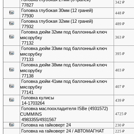
342
₽
77827
Головка глубокая 30мм (12 граней)
448
₽
77930
Головка глубокая 32мм (12 граней)
489
₽
77932
Головка дюйм 32мм под баллонный ключ
мясорубку
363
₽
77132
Головка дюйм 33мм под баллонный ключ
мясорубку
395
₽
77133
Головка дюйм 38мм под баллонный ключ
мясорубку
403
₽
77138
Головка дюйм 41мм под баллонный ключ
мясорубку
407
₽
77141
Головка кулисы
439
₽
14-1703264
Головка маслоохладителя ISBe (4931572)
CUMMINS
4725
₽
4983355/4931567
Головка на гайковерт 24
230
₽
Головка на гайковерт 24 / АВТОМАГНАТ
225
₽