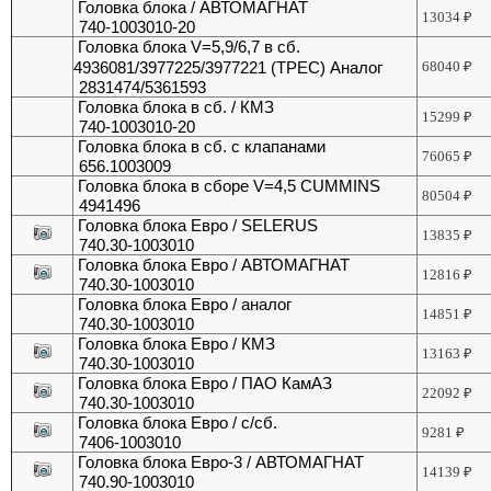
Головка блока / АВТОМАГНАТ
13034
₽
740-1003010-20
Головка блока V=5,9/6,7 в сб.
4936081/3977225/3977221 (ТРЕС) Аналог
68040
₽
2831474/5361593
Головка блока в сб. / КМЗ
15299
₽
740-1003010-20
Головка блока в сб. с клапанами
76065
₽
656.1003009
Головка блока в сборе V=4,5 CUMMINS
80504
₽
4941496
Головка блока Евро / SELERUS
13835
₽
740.30-1003010
Головка блока Евро / АВТОМАГНАТ
12816
₽
740.30-1003010
Головка блока Евро / аналог
14851
₽
740.30-1003010
Головка блока Евро / КМЗ
13163
₽
740.30-1003010
Головка блока Евро / ПАО КамАЗ
22092
₽
740.30-1003010
Головка блока Евро / с/сб.
9281
₽
7406-1003010
Головка блока Евро-3 / АВТОМАГНАТ
14139
₽
740.90-1003010