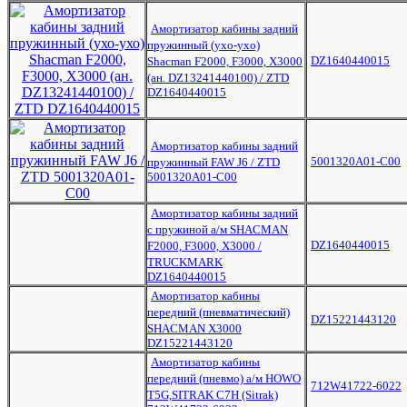
Амортизатор кабины задний
пружинный (ухо-ухо)
DZ1640440015
Shacman F2000, F3000, Х3000
(ан. DZ13241440100) / ZTD
DZ1640440015
Амортизатор кабины задний
5001320A01-C00
пружинный FAW J6 / ZTD
5001320A01-C00
Амортизатор кабины задний
с пружиной а/м SHACMAN
DZ1640440015
F2000, F3000, X3000 /
TRUCKMARK
DZ1640440015
Амортизатор кабины
передний (пневматический)
DZ15221443120
SHACMAN X3000
DZ15221443120
Амортизатор кабины
передний (пневмо) а/м HOWO
712W41722-6022
T5G,SITRAK C7H (Sitrak)