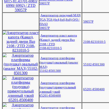
59057Р
Амортизатор передний MAN
TGA,TGS (4x4,6х6,8x8) О/О /
59057Р
ПААЗ
59057Р
Амортизатор пласт капота
(Камаз), задней двери Ваз
2108-8231010-5
2108 / ZTD
2108-8231010-5
Амортизатор платформы
(подушка) овальный (аналог
55102-8501300
МАЗ)
55102-8501300
Амортизатор платформы
(подушка) прямоугольный
65201-8500400
длинный узкий
65201-8500400
Амортизатор платформы