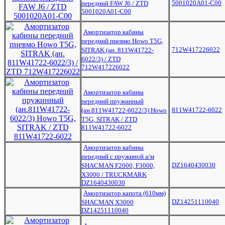
5001020A01-C00
передний FAW J6 / ZTD
5001020A01-C00
Амортизатор кабины
передний пневмо Howo T5G,
712W417226022
SITRAK (ан. 811W41722-
6022/3) / ZTD
712W417226022
Амортизатор кабины
передний пружинный
811W41722-6022
(ан.811W41722-6022/3) Howo
T5G, SITRAK / ZTD
811W41722-6022
Амортизатор кабины
передний с пружиной а/м
DZ1640430030
SHACMAN F2000, F3000,
X3000 / TRUCKMARK
DZ1640430030
Амортизатор капота (610мм)
DZ14251110040
SHACMAN X3000
DZ14251110040