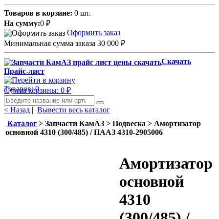
Товаров в корзине:
0 шт.
На сумму:
0
₽
Оформить заказ
Минимальная сумма заказа 30 000
₽
Скачать
Прайс-лист
Товаров: 0
Сумма корзины: 0
₽
< Назад
|
Вывести весь каталог
Каталог
> Запчасти КамАЗ > Подвеска > Амортизатор
основной 4310 (300/485) / ПААЗ 4310-2905006
Амортизатор
основной
4310
(300/485) /