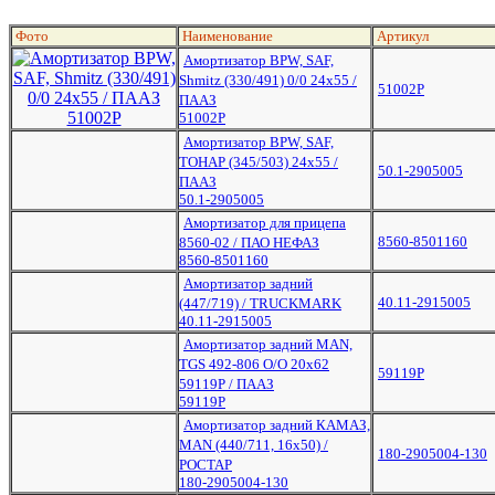
Фото
Наименование
Артикул
Амортизатор BPW, SAF,
Shmitz (330/491) 0/0 24х55 /
51002Р
ПААЗ
51002Р
Амортизатор BPW, SAF,
ТОНАР (345/503) 24х55 /
50.1-2905005
ПААЗ
50.1-2905005
Амортизатор для прицепа
8560-8501160
8560-02 / ПАО НЕФАЗ
8560-8501160
Амортизатор задний
40.11-2915005
(447/719) / TRUCKMARK
40.11-2915005
Амортизатор задний MAN,
TGS 492-806 O/O 20х62
59119Р
59119P / ПААЗ
59119Р
Амортизатор задний КАМАЗ,
MAN (440/711, 16х50) /
180-2905004-130
РОСТАР
180-2905004-130