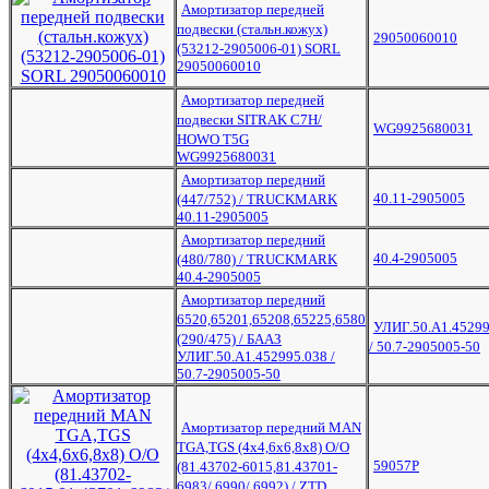
Амортизатор передней
подвески (стальн.кожух)
29050060010
(53212-2905006-01) SORL
29050060010
Амортизатор передней
подвески SITRAK C7H/
WG9925680031
HOWO T5G
WG9925680031
Амортизатор передний
40.11-2905005
(447/752) / TRUCKMARK
40.11-2905005
Амортизатор передний
40.4-2905005
(480/780) / TRUCKMARK
40.4-2905005
Амортизатор передний
6520,65201,65208,65225,6580
УЛИГ.50.А1.45299
(290/475) / БААЗ
/ 50.7-2905005-50
УЛИГ.50.А1.452995.038 /
50.7-2905005-50
Амортизатор передний MAN
TGA,TGS (4x4,6х6,8x8) О/О
59057Р
(81.43702-6015,81.43701-
6983/ 6990/ 6992) / ZTD