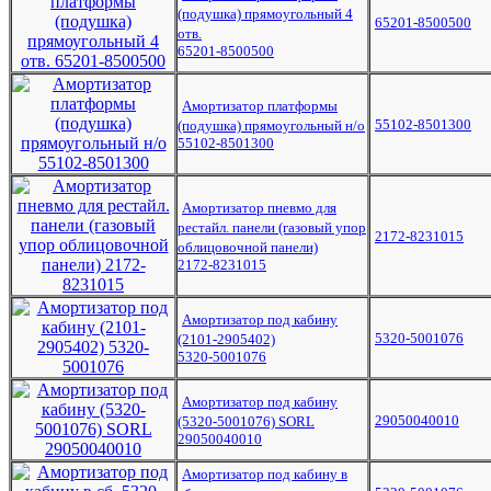
(подушка) прямоугольный 4
65201-8500500
отв.
65201-8500500
Амортизатор платформы
55102-8501300
(подушка) прямоугольный н/о
55102-8501300
Амортизатор пневмо для
рестайл. панели (газовый упор
2172-8231015
облицовочной панели)
2172-8231015
Амортизатор под кабину
5320-5001076
(2101-2905402)
5320-5001076
Амортизатор под кабину
29050040010
(5320-5001076) SORL
29050040010
Амортизатор под кабину в