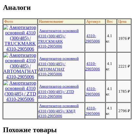
Аналоги
Фото
Наименование
Артикул
Вес
Цена
Амортизатор основной
4310-
4.1
4310 (300/485) /
1976
₽
2905006
кг.
TRUCKMARK
4310-2905006
Амортизатор основной
4310-
4.1
4310 (300/485) /
2221
₽
2905006
кг.
АВТОМАГНАТ
4310-2905006
Амортизатор основной
4310-
4.1
1785
₽
4310 (300/485) / ZTD
2905006
кг.
4310-2905006
Амортизатор основной
4310-
4.1
2796
₽
4310 (300/485) / КМД
2905006
кг.
4310-2905006
Похожие товары