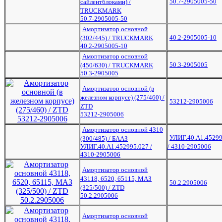
50.7-2905005-50
сайлентблоками) /
TRUCKMARK
50.7-2905005-50
Амортизатор основной
40.2-2905005-10
(302/445) / TRUCKMARK
40.2-2905005-10
Амортизатор основной
50.3-2905005
(450/630) / TRUCKMARK
50.3-2905005
Амортизатор основной (в
железном корпусе) (275/460) /
53212-2905006
ZTD
53212-2905006
Амортизатор основной 4310
УЛИГ.40.А1.45299
(300/485) / БААЗ
УЛИГ.40.А1.452995.027 /
/ 4310-2905006
4310-2905006
Амортизатор основной
43118, 6520, 65115, МАЗ
50.2.2905006
(325/500) / ZTD
50.2.2905006
Амортизатор основной