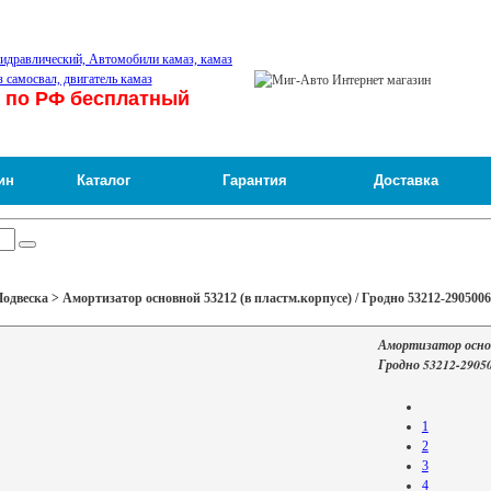
 по РФ бесплатный
ин
Каталог
Гарантия
Доставка
двеска > Амортизатор основной 53212 (в пластм.корпусе) / Гродно 53212-2905006
Амортизатор основ
Гродно 53212-2905
1
2
3
4