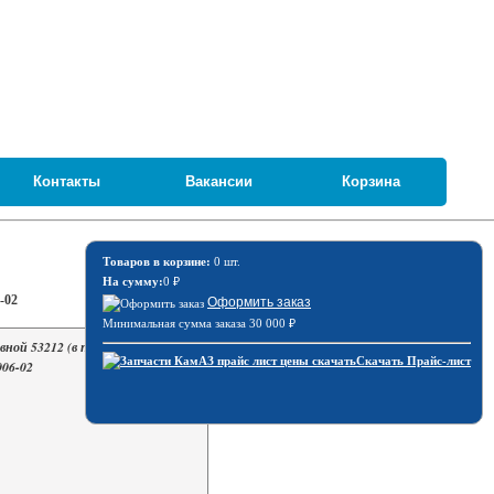
Контакты
Вакансии
Корзина
Товаров в корзине:
0 шт.
На сумму:
0
₽
-02
Оформить заказ
Минимальная сумма заказа 30 000
₽
ной 53212 (в пластм.корпусе) /
Скачать Прайс-лист
006-02