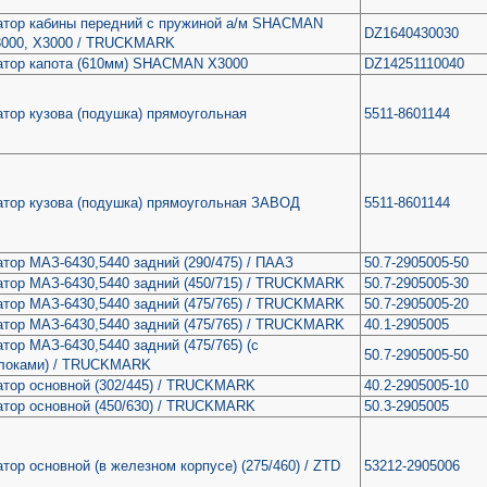
атор кабины передний с пружиной а/м SHACMAN
DZ1640430030
3000, X3000 / TRUCKMARK
атор капота (610мм) SHACMAN X3000
DZ14251110040
тор кузова (подушка) прямоугольная
5511-8601144
атор кузова (подушка) прямоугольная ЗАВОД
5511-8601144
тор МАЗ-6430,5440 задний (290/475) / ПААЗ
50.7-2905005-50
атор МАЗ-6430,5440 задний (450/715) / TRUCKMARK
50.7-2905005-30
атор МАЗ-6430,5440 задний (475/765) / TRUCKMARK
50.7-2905005-20
атор МАЗ-6430,5440 задний (475/765) / TRUCKMARK
40.1-2905005
тор МАЗ-6430,5440 задний (475/765) (с
50.7-2905005-50
блоками) / TRUCKMARK
атор основной (302/445) / TRUCKMARK
40.2-2905005-10
атор основной (450/630) / TRUCKMARK
50.3-2905005
тор основной (в железном корпусе) (275/460) / ZTD
53212-2905006