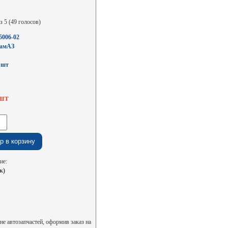
з 5 (49 голосов)
5006-02
КамАЗ
:
шт
/шт
ие:
к)
е автозапчастей, оформив заказ на