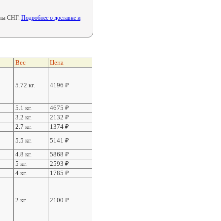
аны СНГ.
Подробнее о доставке и
Вес
Цена
5.72 кг.
4196
₽
5.1 кг.
4675
₽
3.2 кг.
2132
₽
2.7 кг.
1374
₽
5.5 кг.
5141
₽
4.8 кг.
5868
₽
5 кг.
2593
₽
4 кг.
1785
₽
2 кг.
2100
₽