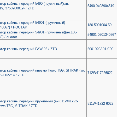
тор кабины передний 5490 (пружинный)(ан.
5490-9408904519
19, 3758900819) / ZTD
тор кабины передний 54901 (пружинный)
180-5001004-59
340867) / РОСТАР
тор кабины передний 54901 (пружинный)(ан.180-
54901-0501340867
9) / аналог
тор кабины передний FAW J6 / ZTD
5001020A01-C00
тор кабины передний пневмо Howo T5G, SITRAK (ан.
712W417226022
2-6022/3) / ZTD
тор кабины передний пружинный (ан.811W41722-
811W41722-6022
Howo T5G, SITRAK / ZTD