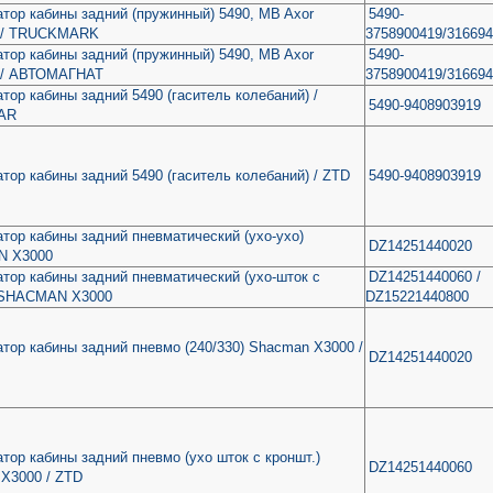
тор кабины задний (пружинный) 5490, MB Axor
5490-
) / TRUCKMARK
3758900419/316694
тор кабины задний (пружинный) 5490, MB Axor
5490-
) / АВТОМАГНАТ
3758900419/316694
тор кабины задний 5490 (гаситель колебаний) /
5490-9408903919
AR
тор кабины задний 5490 (гаситель колебаний) / ZTD
5490-9408903919
тор кабины задний пневматический (ухо-ухо)
DZ14251440020
 X3000
тор кабины задний пневматический (ухо-шток с
DZ14251440060 /
) SHACMAN X3000
DZ15221440800
тор кабины задний пневмо (240/330) Shacman X3000 /
DZ14251440020
тор кабины задний пневмо (ухо шток с кроншт.)
DZ14251440060
Х3000 / ZTD