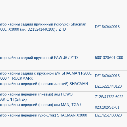
тор кабины задний пружинный (ухо-ухо) Shacman
DZ1640440015
000, Х3000 (ан. DZ13241440100) / ZTD
тор кабины задний пружинный FAW J6 / ZTD
5001320A01-C00
атор кабины задний с пружиной а/м SHACMAN F2000,
DZ1640440015
X3000 / TRUCKMARK
атор кабины передний (пневматический) SHACMAN
DZ15221443120
атор кабины передний (пневмо) а/м HOWO
712W41722-6022
AK C7H (Sitrak)
тор кабины передний (пневмо) а/м MAN, TGA /
023.102/SD-01
атор кабины передний (ухо-шток) SHACMAN X3000
DZ14251430020