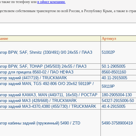
 а также по телефону или
в офисе компании.
ствляем собственным транспортом по всей России, в Республику Крым, а также в стр
ание
Артикул
тор BPW, SAF, Shmitz (330/491) 0/0 24х55 / ПААЗ
51002Р
тор BPW, SAF, ТОНАР (345/503) 24х55 / ПААЗ
50.1-2905005
атор для прицепа 8560-02 / ПАО НЕФАЗ
8560-8501160
атор задний (447/719) / TRUCKMARK
40.11-2915005
тор задний MAN, TGS 492-806 O/O 20х62 59119P /
59119Р
тор задний КАМАЗ, MAN (440/711, 16х50) / РОСТАР
180-2905004-130
атор задний МАЗ (428/668) / TRUCKMARK
54327-2915006-50
атор задний МАЗ-4370,4380 (455/730) / TRUCKMARK
40.4-2915005
тор кабины задний (пружинный) 5490 / ZTD
5490-3758900419