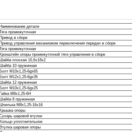
Наименование детали
Тяга промежуточная
Привод в сборе
Привод управления механизмом переключения передач в сборе
Тяга промежуточная
Кронштейн опоры промежуточной тяги управления в сборе
Шайба плоская 10,6х18х2
Шайба 10 пружинная
Болт М10х1,25-6gх65
Болт М12х1,25-6gх35
Шайба 12 пружинная
Болт М10х1,25-6gх25
Гайка М8х1,25-6Н
Шайба 8 пружинная
Шпилька М8х1,25-16х16
Крышка опоры
Сухарь шаровой втулки
Кольцо уплотнительное
Втулка шаровая опоры