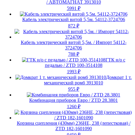
/ АВТОМАГНАТ 3913010
5991
₽
Кабель электрический витой 5,5м. 54112-3724706
872
₽
Кабель электрический витой 5,5м. / Импорт 54112-
3724706
788
₽
ГТК н/о с
педалью / ZTD 100-3514108
1993
₽
Домкрат 1 т.
механический ромб 3913010
955
₽
Комбинация приборов Евро / ZTD 28.3801
1260
₽
Корзина сцепления (430мм) 236НЕ, 238 (лепестковая) /
ZTD 182-1601090
9450
₽