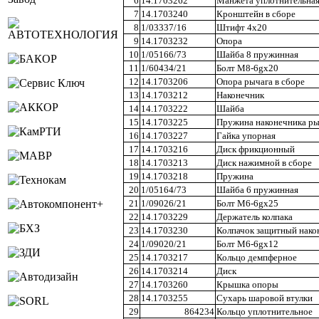
6
14.1703262
Манжета уплотнительна
7
14.1703240
Кронштейн в сборе
8
1/03337/16
Штифт 4х20
9
14.1703232
Опора
10
1/05166/73
Шайба 8 пружинная
11
1/60434/21
Болт М8-6gх20
12
14.1703206
Опора рычага в сборе
13
14.1703212
Наконечник
14
14.1703222
Шайба
15
14.1703225
Пружина наконечника ры
16
14.1703227
Гайка упорная
17
14.1703216
Диск фрикционный
18
14.1703213
Диск нажимной в сборе
19
14.1703218
Пружина
20
1/05164/73
Шайба 6 пружинная
21
1/09026/21
Болт М6-6gх25
22
14.1703229
Держатель колпака
23
14.1703230
Колпачок защитный нако
24
1/09020/21
Болт М6-6gх12
25
14.1703217
Кольцо демпферное
26
14.1703214
Диск
27
14.1703260
Крышка опоры
28
14.1703255
Сухарь шаровой втулки
29
864234
Кольцо уплотнительное