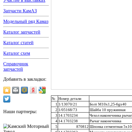
Участие в выставках
Запчасти КамАЗ
Модельный ряд Камаз
Каталог запчастей
Каталог статей
Каталог схем
Справочник
запчастей
Добавить в закладки:
№
Номер детали
1
1/13070/21
Болт М10х1,25-6gх40
2
1/05168/73
Шайба 10 пружинная
Наши партнеры:
3
14.1703234
Чехол наконечника рыча
4
14.1703238
Рычаг наконечника
5
870812
Шпонка сегментная 5х1