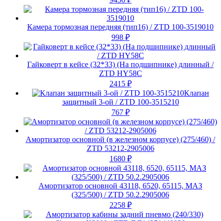
Камера тормозная передняя (тип16) / ZTD 100-3519010
998
₽
Гайковерт в кейсе (32*33) (На подшипнике) длинный /
ZTD HY58C
2415
₽
Клапан
защитный 3-ой / ZTD 100-3515210
767
₽
Амортизатор основной (в железном корпусе) (275/460) /
ZTD 53212-2905006
1680
₽
Амортизатор основной 43118, 6520, 65115, МАЗ
(325/500) / ZTD 50.2.2905006
2258
₽