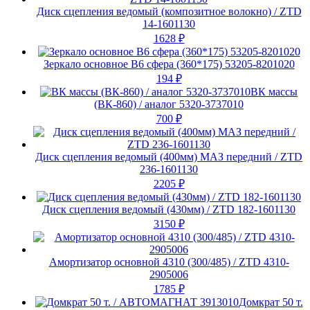
Диск сцепления ведомый (композитное волокно) / ZTD
14-1601130
1628
₽
Зеркало основное В6 сфера (360*175) 53205-8201020
194
₽
ВК массы
(ВК-860) / аналог 5320-3737010
700
₽
Диск сцепления ведомый (400мм) МАЗ передний / ZTD
236-1601130
2205
₽
Диск сцепления ведомый (430мм) / ZTD 182-1601130
3150
₽
Амортизатор основной 4310 (300/485) / ZTD 4310-
2905006
1785
₽
Домкрат 50 т.