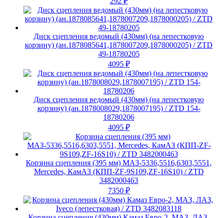
292
₽
Диск сцепления ведомый (430мм) (на лепестковую
корзину) (ан.1878085641,1878007209,1878000205) / ZTD
49-18780205
4095
₽
Диск сцепления ведомый (430мм) (на лепестковую
корзину) (ан.1878008029,1878007195) / ZTD 154-
18780206
4095
₽
Корзина сцепления (395 мм) МАЗ-5336,5516,6303,5551,
Mercedes, КамАЗ (КПП-ZF-9S109,ZF-16S10) / ZTD
3482000463
7350
₽
Корзина сцепления (430мм) Камаз Евро-2, МАЗ, ЛАЗ,