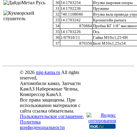
30
14.1703254
Втулка шаровая опоры
31
14.1702236
Пружина
32
740.1108040
Втулка вала привода упр
33
14.1703242
Кронштейн рычага
34
870884
Пробка КГ 1/8" масляног
35
14.1703226
Ось
36
1/07910/11
Гайка М10х1,25-6Н
37
870356
Болт М10х1,25х54
© 2026
mig-kama.ru
All rights
reserved,
Автомобили камаз, Запчасти
КамАЗ Набережные Челны,
Компрессор КамАЗ.
Все права защищены. При
использовании материалов с
сайта ссылка обязательна.
Пользовательское соглашение
,
Политика
конфиденциальности