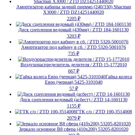
Амортизатор кабины задний пневмо (240/330) Shacman
X3000 / ZTD DZ14251440020
2205
₽
Диск сцепления ведомый (430мм) / ZTD 184-1601130
3203
₽
Амортизатор под кабину в сб. / ZTD 5320-5001076
735
₽
Воздухораспределитель делителя / ZTD 15-1772010
667
₽
Гайка колеса
Евро (черная) 5425-3101040
57
₽
Диск сцепления ведомый (асбест) / ZTD 14-1601130
1155
₽
ГТК с/о / ZTD 100-3514008
2079
₽
Зеркало основное В8 сфера (410х200) 53205-8201020