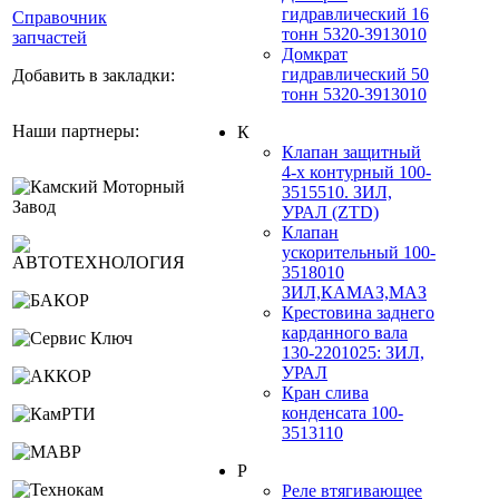
гидравлический 16
Справочник
тонн 5320-3913010
запчастей
Домкрат
гидравлический 50
Добавить в закладки:
тонн 5320-3913010
Наши партнеры:
К
Клапан защитный
4-х контурный 100-
3515510. ЗИЛ,
УРАЛ (ZTD)
Клапан
ускорительный 100-
3518010
ЗИЛ,КАМАЗ,МАЗ
Крестовина заднего
карданного вала
130-2201025: ЗИЛ,
УРАЛ
Кран слива
конденсата 100-
3513110
Р
Реле втягивающее