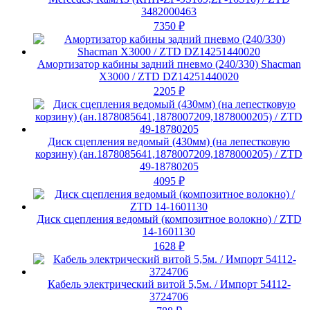
3482000463
7350
₽
Амортизатор кабины задний пневмо (240/330) Shacman
X3000 / ZTD DZ14251440020
2205
₽
Диск сцепления ведомый (430мм) (на лепестковую
корзину) (ан.1878085641,1878007209,1878000205) / ZTD
49-18780205
4095
₽
Диск сцепления ведомый (композитное волокно) / ZTD
14-1601130
1628
₽
Кабель электрический витой 5,5м. / Импорт 54112-
3724706