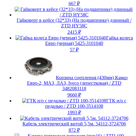
667
₽
Гайковерт в кейсе (32*33) (На подшипнике) длинный /
ZTD HY58C
2415
₽
Гайка колеса
Евро (черная) 5425-3101040
57
₽
Корзина сцепления (430мм) Камаз
Евро-2, МАЗ, ЛАЗ, Iveco (лепестковая) / ZTD
3482083118
9660
₽
ГТК н/о с
педалью / ZTD 100-3514108
1993
₽
Кабель электрический витой 5,5м. 54112-3724706
872
₽