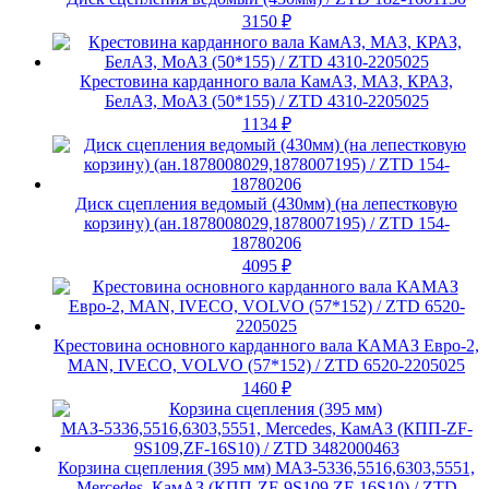
3150
₽
Крестовина карданного вала КамАЗ, МАЗ, КРАЗ,
БелАЗ, МоАЗ (50*155) / ZTD 4310-2205025
1134
₽
Диск сцепления ведомый (430мм) (на лепестковую
корзину) (ан.1878008029,1878007195) / ZTD 154-
18780206
4095
₽
Крестовина основного карданного вала КАМАЗ Евро-2,
МАN, IVECO, VOLVO (57*152) / ZTD 6520-2205025
1460
₽
Корзина сцепления (395 мм) МАЗ-5336,5516,6303,5551,
Mercedes, КамАЗ (КПП-ZF-9S109,ZF-16S10) / ZTD