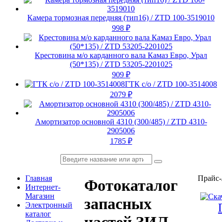
Камера тормозная передняя (тип16) / ZTD 100-3519010
998
₽
Крестовина м/о карданного вала Камаз Евро, Урал
(50*135) / ZTD 53205-2201025
909
₽
ГТК с/о / ZTD 100-3514008
2079
₽
Амортизатор основной 4310 (300/485) / ZTD 4310-
2905006
1785
₽
Главная
Прайс-
Фотокаталог
Интернет-
Магазин
запасных
Электронный
каталог