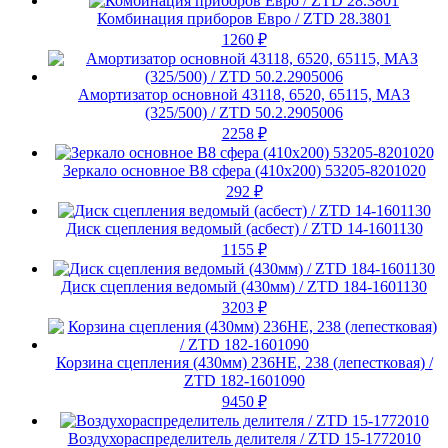
Комбинация приборов Евро / ZTD 28.3801
1260
₽
Амортизатор основной 43118, 6520, 65115, МАЗ
(325/500) / ZTD 50.2.2905006
2258
₽
Зеркало основное В8 сфера (410х200) 53205-8201020
292
₽
Диск сцепления ведомый (асбест) / ZTD 14-1601130
1155
₽
Диск сцепления ведомый (430мм) / ZTD 184-1601130
3203
₽
Корзина сцепления (430мм) 236НЕ, 238 (лепестковая) /
ZTD 182-1601090
9450
₽
Воздухораспределитель делителя / ZTD 15-1772010