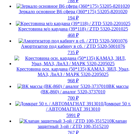
788
₽
Зеркало основное В6 сфера (360*175) 53205-8201020
194
₽
Крестовина м/о кардана (39*118) / ZTD 5320-2201025
468
₽
Амортизатор под кабину в сб. / ZTD 5320-5001076
735
₽
Крестовина осн. кардана (50*135) КАМАЗ, ЗИЛ, Урал,
МАЗ, ЛиАЗ / МАРК 5320-2205025
968
₽
ВК массы
(ВК-860) / аналог 5320-3737010
700
₽
Домкрат 50 т.
/ АВТОМАГНАТ 3913010
5991
₽
Клапан
защитный 3-ой / ZTD 100-3515210
767
₽