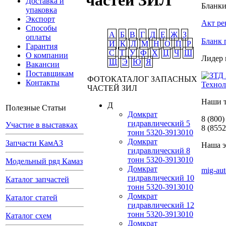
частей ЗИЛ
Доставка и
Бланки
упаковка
Экспорт
Акт ре
Способы
А
Б
В
Г
Д
Е
Ж
З
оплаты
Бланк 
И
К
Л
М
Н
О
П
Р
Гарантия
С
Т
У
Ф
Х
Ц
Ч
Ш
О компании
Лидер 
Щ
Э
Ю
Я
Вакансии
Поставщикам
ФОТОКАТАЛОГ ЗАПАСНЫХ
Контакты
ЧАСТЕЙ ЗИЛ
Наши 
Д
Полезные Статьи
Домкрат
8 (800)
гидравлический 5
Участие в выставках
8 (8552
тонн 5320-3913010
Домкрат
Запчасти КамАЗ
Наша э
гидравлический 8
тонн 5320-3913010
Модельный ряд Камаз
Домкрат
mig-au
гидравлический 10
Каталог запчастей
тонн 5320-3913010
Домкрат
Каталог статей
гидравлический 12
тонн 5320-3913010
Каталог схем
Домкрат