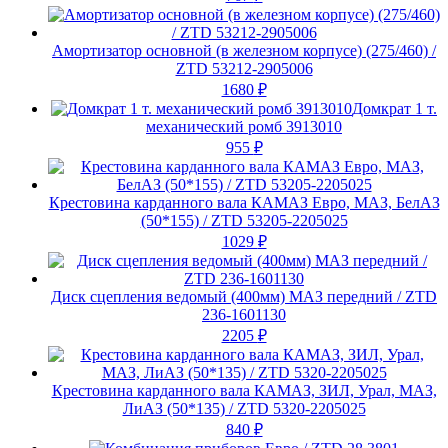
Амортизатор основной (в железном корпусе) (275/460) /
ZTD 53212-2905006
1680
₽
Домкрат 1 т.
механический ромб 3913010
955
₽
Крестовина карданного вала КАМАЗ Евро, МАЗ, БелАЗ
(50*155) / ZTD 53205-2205025
1029
₽
Диск сцепления ведомый (400мм) МАЗ передний / ZTD
236-1601130
2205
₽
Крестовина карданного вала КАМАЗ, ЗИЛ, Урал, МАЗ,
ЛиАЗ (50*135) / ZTD 5320-2205025
840
₽