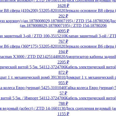
Диск сцепления ведомый (к
1628
₽
Зеркало основное В8 сфера 
292
₽
Дис
(ан.1878008029,1878007195) / ZTD 154-18780206
4095
₽
Клапан защитный 3-ой / ZT
767
₽
Зеркало основное В6 сфера 
194
₽
Амортизатор кабины задний
2205
₽
Кабель электрический витой
872
₽
Домкрат 1 т. механический 
955
₽
Гайка колеса Евро (черная) 
57
₽
Кабель электрический витой
788
₽
Диск сцепления ведомый (ас
1155
₽