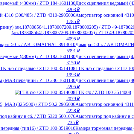
Диск сцепления ведомый (4
3203
₽
Амортизатор основной 4310 
1785
₽
(ан.1878085641,1878007209,1878000205) / ZTD 49-1878020
4095
₽
Домкрат 50 т. / АВТОМАГ
5991
₽
Диск сцепления ведомый (4
3150
₽
ГТК н/о с педалью / ZTD 10
1993
₽
Диск сцепления ведомый (4
2205
₽
ГТК с/о / ZTD 100-3514008
2079
₽
Амортизатор основной 43118
2258
₽
Амортизатор под кабину в с
735
₽
Камера тормозная передняя 