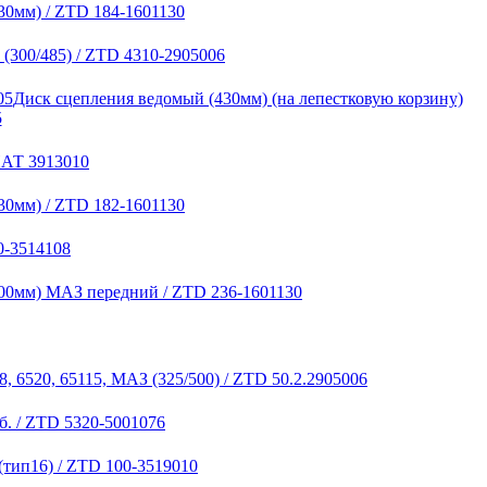
30мм) / ZTD 184-1601130
(300/485) / ZTD 4310-2905006
Диск сцепления ведомый (430мм) (на лепестковую корзину)
5
НАТ 3913010
30мм) / ZTD 182-1601130
0-3514108
00мм) МАЗ передний / ZTD 236-1601130
, 6520, 65115, МАЗ (325/500) / ZTD 50.2.2905006
б. / ZTD 5320-5001076
(тип16) / ZTD 100-3519010