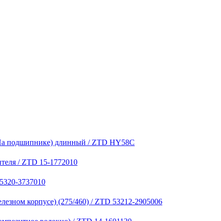
 (На подшипнике) длинный / ZTD HY58C
теля / ZTD 15-1772010
 5320-3737010
лезном корпусе) (275/460) / ZTD 53212-2905006