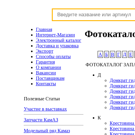
Главная
Фотокатало
Интернет-Магазин
Электронный каталог
Доставка и упаковка
Экспорт
А
Б
В
Г
Д
Е
Способы оплаты
Гарантия
ФОТОКАТАЛОГ ЗАП
О компании
Вакансии
Д
Поставщикам
Домкрат гид
Контакты
Домкрат гид
Домкрат гид
Домкрат гид
Полезные Статьи
Домкрат гид
Домкрат гид
Участие в выставках
К
Запчасти КамАЗ
Крестовина 
Крестовина 
Модельный ряд Камаз
Крестовина