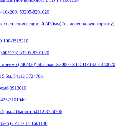
омпозитное волокно) / ZTD 14-1601130
(410х200) 53205-8201020
к сцепления ведомый (430мм) (на лепестковую корзину)
D 100-3515210
(360*175) 53205-8201020
 пневмо (240/330) Shacman X3000 / ZTD DZ14251440020
 5,5м. 54112-3724706
ромб 3913010
5425-3101040
 5,5м. / Импорт 54112-3724706
бест) / ZTD 14-1601130