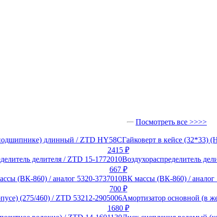
Посмотреть все >>>>
Гайковерт в кейсе (32*33)
2415
₽
Воздухораспределитель дели
667
₽
ВК массы (ВК-860) / аналог
700
₽
Амортизатор основной (в же
1680
₽