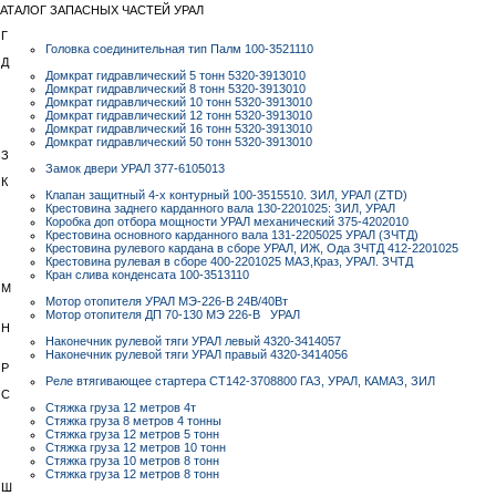
АТАЛОГ ЗАПАСНЫХ ЧАСТЕЙ УРАЛ
Г
Головка соединительная тип Палм 100-3521110
Д
Домкрат гидравлический 5 тонн 5320-3913010
Домкрат гидравлический 8 тонн 5320-3913010
Домкрат гидравлический 10 тонн 5320-3913010
Домкрат гидравлический 12 тонн 5320-3913010
Домкрат гидравлический 16 тонн 5320-3913010
Домкрат гидравлический 50 тонн 5320-3913010
З
Замок двери УРАЛ 377-6105013
К
Клапан защитный 4-х контурный 100-3515510. ЗИЛ, УРАЛ (ZTD)
Крестовина заднего карданного вала 130-2201025: ЗИЛ, УРАЛ
Коробка доп отбора мощности УРАЛ механический 375-4202010
Крестовина основного карданного вала 131-2205025 УРАЛ (ЗЧТД)
Крестовина рулевого кардана в сборе УРАЛ, ИЖ, Ода ЗЧТД 412-2201025
Крестовина рулевая в сборе 400-2201025 МАЗ,Краз, УРАЛ. ЗЧТД
Кран слива конденсата 100-3513110
М
Мотор отопителя УРАЛ МЭ-226-В 24В/40Вт
Мотор отопителя ДП 70-130 МЭ 226-В УРАЛ
Н
Наконечник рулевой тяги УРАЛ левый 4320-3414057
Наконечник рулевой тяги УРАЛ правый 4320-3414056
Р
Реле втягивающее стартера СТ142-3708800 ГАЗ, УРАЛ, КАМАЗ, ЗИЛ
С
Стяжка груза 12 метров 4т
Стяжка груза 8 метров 4 тонны
Стяжка груза 12 метров 5 тонн
Стяжка груза 12 метров 10 тонн
Стяжка груза 10 метров 8 тонн
Стяжка груза 12 метров 8 тонн
Ш