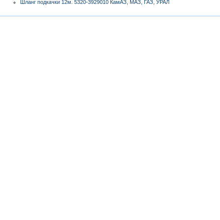
Шланг подкачки 12м. 5320-3929010 КамАЗ, МАЗ, ГАЗ, УРАЛ