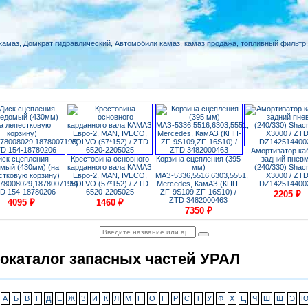
Амортизатор ка
иск сцепления
Крестовина основного
Корзина сцепления (395
задний пнев
мый (430мм) (на
карданного вала КАМАЗ
мм)
(240/330) Sha
стковую корзину)
Евро-2, МАN, IVECO,
МАЗ-5336,5516,6303,5551,
X3000 / ZT
878008029,1878007195)
VOLVO (57*152) / ZTD
Mercedes, КамАЗ (КПП-
DZ142514400
TD 154-18780206
6520-2205025
ZF-9S109,ZF-16S10) /
2205
₽
ZTD 3482000463
4095
₽
1460
₽
7350
₽
окаталог запасных частей УРАЛ
А
Б
В
Г
Д
Е
Ж
З
И
К
Л
М
Н
О
П
Р
С
Т
У
Ф
Х
Ц
Ч
Ш
Щ
Э