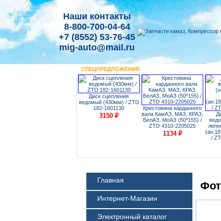
Наши контакты
8-800-700-04-64
+7 (8552) 53-76-45
mig-auto@mail.ru
СПЕЦПРЕДЛОЖЕНИЯ
0-
Диск сцепления
Амортизатор основной
ведомый (430мм) / ZTD
4310 (300/485) / ZTD
182-1601130
Крестовина карданного
4310-2905006
вала КамАЗ, МАЗ, КРАЗ,
Д
3150
₽
БелАЗ, МоАЗ (50*155) /
ведо
1785
₽
ZTD 4310-2205025
лепе
(ан.1
1134
₽
/ Z
Главная
Фот
Интернет-Магазин
Электронный каталог