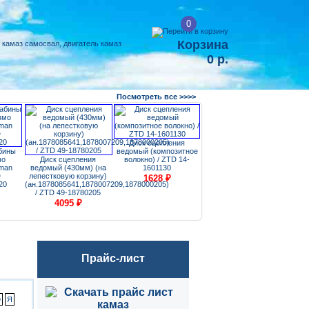
0
Корзина
0 р.
Посмотреть все >>>>
Зе
Диск сцепления
Кабель электрический
сфер
бины
ведомый (композитное
витой 5,5м. / Импорт
мо
Диск сцепления
волокно) / ZTD 14-
54112-3724706
cman
ведомый (430мм) (на
1601130
788
₽
D
лепестковую корзину)
1628
₽
20
(ан.1878085641,1878007209,1878000205)
/ ZTD 49-18780205
4095
₽
Прайс-лист
Ю
Я