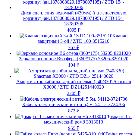
Диск сцепления ведомый (430мм) (на лепестковую
корзину) (ан.1878008029,1878007195) / ZTD 154-
18780206
4095
₽
Клапан
защитный 3-ой / ZTD 100-3515210
767
₽
Зеркало основное В6 сфера (360*175) 53205-8201020
194
₽
Амортизатор кабины задний пневмо (240/330) Shacman
X3000 / ZTD DZ14251440020
2205
₽
Кабель электрический витой 5,5м. 54112-3724706
872
₽
Домкрат 1 т.
механический ромб 3913010
955
₽
Гайка колеса