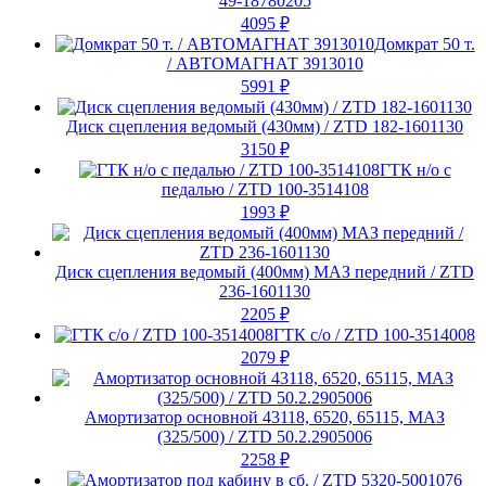
49-18780205
4095
₽
Домкрат 50 т.
/ АВТОМАГНАТ 3913010
5991
₽
Диск сцепления ведомый (430мм) / ZTD 182-1601130
3150
₽
ГТК н/о с
педалью / ZTD 100-3514108
1993
₽
Диск сцепления ведомый (400мм) МАЗ передний / ZTD
236-1601130
2205
₽
ГТК с/о / ZTD 100-3514008
2079
₽
Амортизатор основной 43118, 6520, 65115, МАЗ
(325/500) / ZTD 50.2.2905006
2258
₽