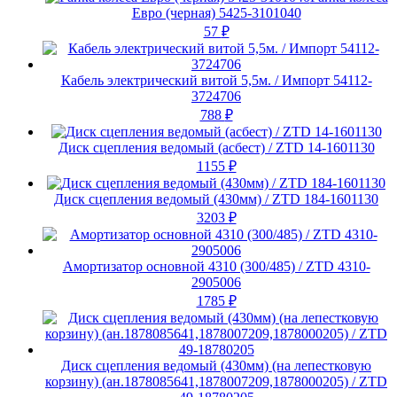
Евро (черная) 5425-3101040
57
₽
Кабель электрический витой 5,5м. / Импорт 54112-
3724706
788
₽
Диск сцепления ведомый (асбест) / ZTD 14-1601130
1155
₽
Диск сцепления ведомый (430мм) / ZTD 184-1601130
3203
₽
Амортизатор основной 4310 (300/485) / ZTD 4310-
2905006
1785
₽
Диск сцепления ведомый (430мм) (на лепестковую
корзину) (ан.1878085641,1878007209,1878000205) / ZTD