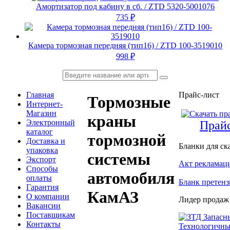
Амортизатор под кабину в сб. / ZTD 5320-5001076
735
₽
Камера тормозная передняя (тип16) / ZTD 100-3519010
998
₽
Главная
Прайс-лист
Тормозные
Интернет-
Магазин
краны
Электронный
Прайс
каталог
тормозной
Доставка и
Бланки для ск
упаковка
системы
Экспорт
Акт рекламац
Способы
автомобиля
оплаты
Бланк претен
Гарантия
КамАЗ
О компании
Лидер продаж
Вакансии
Поставщикам
Контакты