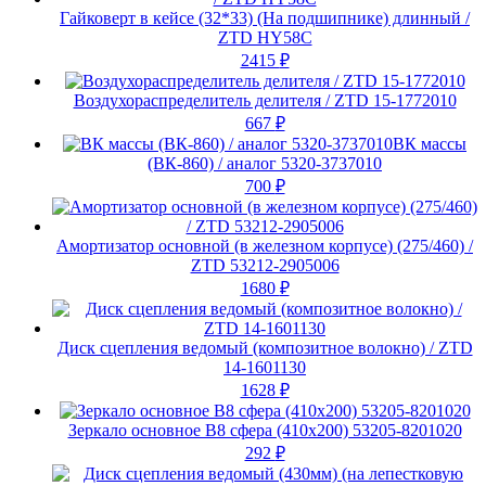
Гайковерт в кейсе (32*33) (На подшипнике) длинный /
ZTD HY58C
2415
₽
Воздухораспределитель делителя / ZTD 15-1772010
667
₽
ВК массы
(ВК-860) / аналог 5320-3737010
700
₽
Амортизатор основной (в железном корпусе) (275/460) /
ZTD 53212-2905006
1680
₽
Диск сцепления ведомый (композитное волокно) / ZTD
14-1601130
1628
₽
Зеркало основное В8 сфера (410х200) 53205-8201020
292
₽