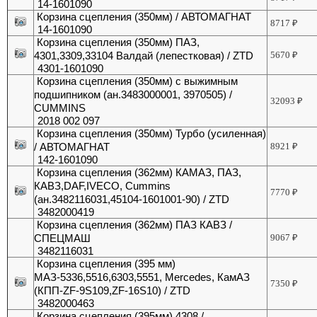
14-1601090
Корзина сцепления (350мм) / АВТОМАГНАТ
8717
₽
14-1601090
Корзина сцепления (350мм) ПАЗ,
4301,3309,33104 Валдай (лепестковая) / ZTD
5670
₽
4301-1601090
Корзина сцепления (350мм) с выжимным
подшипником (ан.3483000001, 3970505) /
32093
₽
CUMMINS
2018 002 097
Корзина сцепления (350мм) Турбо (усиленная)
/ АВТОМАГНАТ
8921
₽
142-1601090
Корзина сцепления (362мм) КАМАЗ, ПАЗ,
КАВЗ,DAF,IVECO, Cummins
7770
₽
(ан.3482116031,45104-1601001-90) / ZTD
3482000419
Корзина сцепления (362мм) ПАЗ КАВЗ /
СПЕЦМАШ
9067
₽
3482116031
Корзина сцепления (395 мм)
МАЗ-5336,5516,6303,5551, Mercedes, КамАЗ
7350
₽
(КПП-ZF-9S109,ZF-16S10) / ZTD
3482000463
Корзина сцепления (395мм) 4308 /