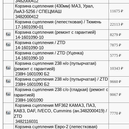
3482000412
Корзина сцепления (430мм) МАЗ, Урал,
ЛиАЗ-5256 / СПЕЦМАШ
11675
₽
3482000412
Корзина сцепления (лепестковая) / Тюмень
22113
₽
17-1601090-01
Корзина сцепления (ремонт с гарантией)
8279
₽
14-1601090-10
Корзина сцепления / ZTD
7875
₽
14-1601090-10
Корзина сцепления / ZTD (Уценка)
5775
₽
14-1601090-10
Корзина сцепления 238 н/о (пупырчатая)
(ремонт с гарантией)
10343
₽
238Н-1601090 Б2
Корзина сцепления 238 н/о (пупырчатая) / ZTD
9660
₽
238Н-1601090 Б2
Корзина сцепления 238 с/о (гладкая) (ремонт с
гарантией)
9067
₽
238Н-1601090
Корзина сцепления MF362 КАМАЗ, ПАЗ,
КАВЗ, DAF, IVECO, Cummins (ан.3482000419) /
7770
₽
ZTD
3482116031
Корзина сцепления Евро-2 (лепестковая)