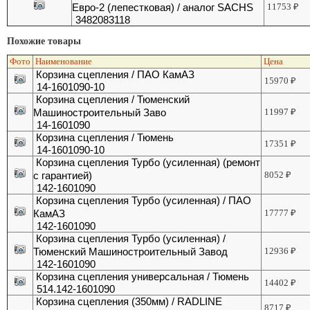
Евро-2 (лепестковая) / аналог SACHS
11753
₽
3482083118
Похожие товары
Фото
Наименование
Цена
Корзина сцепления / ПАО КамАЗ
15970
₽
14-1601090-10
Корзина сцепления / Тюменский
Машиностроительный Заво
11997
₽
14-1601090
Корзина сцепления / Тюмень
17351
₽
14-1601090-10
Корзина сцепления Турбо (усиленная) (ремонт
с гарантией)
8052
₽
142-1601090
Корзина сцепления Турбо (усиленная) / ПАО
КамАЗ
17777
₽
142-1601090
Корзина сцепления Турбо (усиленная) /
Тюменский Машиностроительный Завод
12936
₽
142-1601090
Корзина сцепления универсальная / Тюмень
14402
₽
514.142-1601090
Корзина сцепления (350мм) / RADLINE
8717
₽