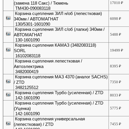
(замена 118 Сакс) / Тюмень
17010
₽
ТМ430-090083118
Корзина сцепления ЗИЛ н/об (лепестковая)
340мм / АВТОМАГНАТ
6098
₽
130/5301-1601090
Корзина сцепления ЗИЛ с/об (лапки) 340мм /
АВТОМАГНАТ
5488
₽
130-1601090
Корзина сцепления КАМАЗ (3482083118)
SORL
19499
₽
16102083118
Корзина сцепления лепестковая /
Автоэлектрика
8395
₽
3482000419
Корзина сцепления МАЗ 4370 (аналог SACHS)
/ ZTD
7350
₽
3482125512
Корзина сцепления Турбо (усиленная) / ZTD
8033
₽
142-1601090
Корзина сцепления Турбо (усиленная) / ZTD
(Уценка)
5775
₽
142-1601090
Корзина сцепления универсальная
(лепестковая) / ZTD
7455
₽