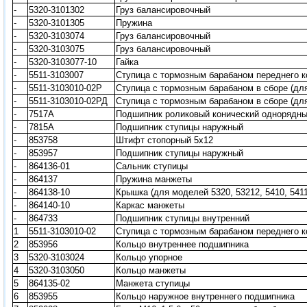
-
5320-3101302
Груз балансировочный
-
5320-3101305
Пружина
-
5320-3103074
Груз балансировочный
-
5320-3103075
Груз балансировочный
-
5320-3103077-10
Гайка
-
5511-3103007
Ступица с тормозным барабаном переднего к
-
5511-3103010-02Р
Ступица с тормозным барабаном в сборе (для 
-
5511-3103010-02РД
Ступица с тормозным барабаном в сборе (для 
-
7517А
Подшипник роликовый конический однорядны
-
7815А
Подшипник ступицы наружный
-
853758
Штифт стопорный 5х12
-
853957
Подшипник ступицы наружный
-
864136-01
Сальник ступицы
-
864137
Пружина манжеты
-
864138-10
Крышка (для моделей 5320, 53212, 5410, 54112
-
864140-10
Каркас манжеты
-
864733
Подшипник ступицы внутренний
1
5511-3103010-02
Ступица с тормозным барабаном переднего к
2
853956
Кольцо внутреннее подшипника
3
5320-3103024
Кольцо упорное
4
5320-3103050
Кольцо манжеты
5
864135-02
Манжета ступицы
6
853955
Кольцо наружное внутреннего подшипника