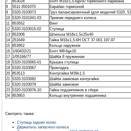
7
853028
Болт М16х1,5-6gх50 тормозного барабана
8
5511-3501070
Барабан тормозной
9
5320-3103073
Груз балансировочный (для моделей 5320, 532
10
5320-3101041-03
Прижим переднего колеса
11
853552
Винт
12
5320-3103015-02
Ступица
13
853308
Шпилька М18х1,5х25х40
14
251649
Гайка М16х1,5-6Н ОСТ 37.001.197-97
15
853952
Кольцо наружное
16
1/60432/21
Болт М8-6gх16
17
1/05166/77
Шайба 8 пружинная
18
5320-3103065-01
Крышка ступицы
19
5320-3103067
Прокладка
20
853513
Контргайка М39х1,5
21
5320-3103082
Шайба замковая контргайки
22
5320-3103079
Шайба замковая
23
5320-3103076-10
Гайка подшипников в сборе
24
853953
Кольцо внутреннее подшипника
Смотреть также:
Ступица задних колес
Держатель запасного колеса