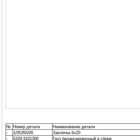
№
Номер детали
Наименование детали
-
1/05355/00
Заклепка 6х20
-
5320-3101300
Груз балансировочный в сборе