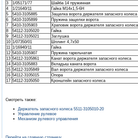
3
1/05171/77
Шайба 14 пружинная
4
1/21640/11
Гайка М14х1,5-6Н
5
5410-3105885
Защелка ворота держателя запасного колеса
6
5410-3105899
Пружина защелки ворота
7
5410-3105903
Храповик ворота держателя запасного колеса
8
54112-3105020
Гайка
9
54112-3105021
Заглушка
10
1/07350/01
Шплинт 4,7х50
11
1/16940/11
Гайка
12
5410-3105907
Пружина тарельчатая
13
54112-3105861
Канат ворота держателя запасного колеса
14
5410-3105883
Вкладыш каната ворота
15
54112-3105849
Вал ворота держателя запасного колеса
16
54112-3105015
Опора
17
54112-3105050
Кронштейн запасного колеса
Смотреть также:
Держатель запасного колеса 5511-3105010-20
Управление рулевое
Механизм рулевого управления
Перейти на главную страницу