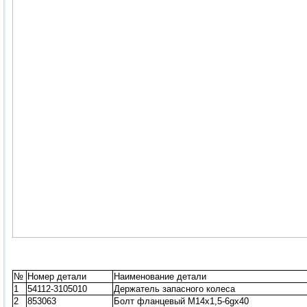
№
Номер детали
Наименование детали
1
54112-3105010
Держатель запасного колеса
2
853063
Болт фланцевый М14х1,5-6gх40