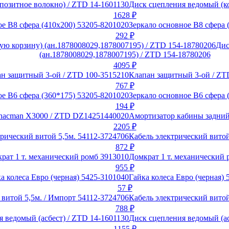
Диск сцепления ведомый (к
1628
₽
Зеркало основное В8 сфера 
292
₽
Дис
(ан.1878008029,1878007195) / ZTD 154-18780206
4095
₽
Клапан защитный 3-ой / ZT
767
₽
Зеркало основное В6 сфера 
194
₽
Амортизатор кабины задний
2205
₽
Кабель электрический витой
872
₽
Домкрат 1 т. механический 
955
₽
Гайка колеса Евро (черная) 
57
₽
Кабель электрический витой
788
₽
Диск сцепления ведомый (ас
1155
₽