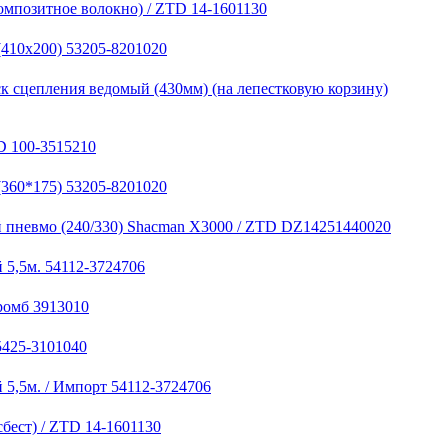
омпозитное волокно) / ZTD 14-1601130
(410х200) 53205-8201020
к сцепления ведомый (430мм) (на лепестковую корзину)
D 100-3515210
(360*175) 53205-8201020
 пневмо (240/330) Shacman X3000 / ZTD DZ14251440020
 5,5м. 54112-3724706
ромб 3913010
5425-3101040
 5,5м. / Импорт 54112-3724706
бест) / ZTD 14-1601130