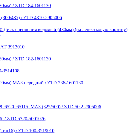
30мм) / ZTD 184-1601130
(300/485) / ZTD 4310-2905006
Диск сцепления ведомый (430мм) (на лепестковую корзину)
5
НАТ 3913010
30мм) / ZTD 182-1601130
0-3514108
00мм) МАЗ передний / ZTD 236-1601130
, 6520, 65115, МАЗ (325/500) / ZTD 50.2.2905006
б. / ZTD 5320-5001076
(тип16) / ZTD 100-3519010