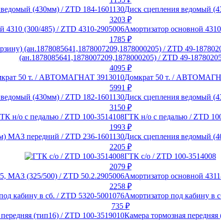
Диск сцепления ведомый (4
3203
₽
Амортизатор основной 4310 
1785
₽
(ан.1878085641,1878007209,1878000205) / ZTD 49-1878020
4095
₽
Домкрат 50 т. / АВТОМАГ
5991
₽
Диск сцепления ведомый (4
3150
₽
ГТК н/о с педалью / ZTD 10
1993
₽
Диск сцепления ведомый (4
2205
₽
ГТК с/о / ZTD 100-3514008
2079
₽
Амортизатор основной 43118
2258
₽
Амортизатор под кабину в с
735
₽
Камера тормозная передняя 