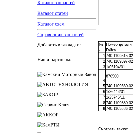
Каталог запчастей
Каталог статей
Каталог схем
Справочник запчастей
№
Номер детали
Добавить в закладки:
-
Гайка
1
740.1109515-02
Наши партнеры:
2
740.1109597-02
3
1/05194/01
870500
4
5
740.1109560-02
6
1/26443/01
7
1/25745/11
8
740.1109580-02
9
740.1109586-02
Смотреть также: