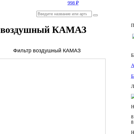
998
₽
П
 воздушный КАМАЗ
Фильтр воздушный
КАМАЗ
Б
А
Б
Л
Н
8
8
Н