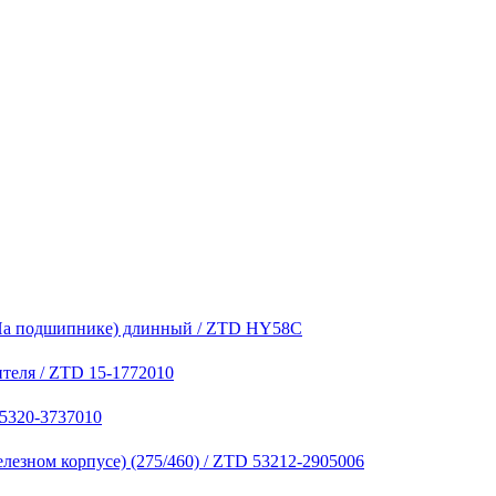
 (На подшипнике) длинный / ZTD HY58C
теля / ZTD 15-1772010
 5320-3737010
лезном корпусе) (275/460) / ZTD 53212-2905006