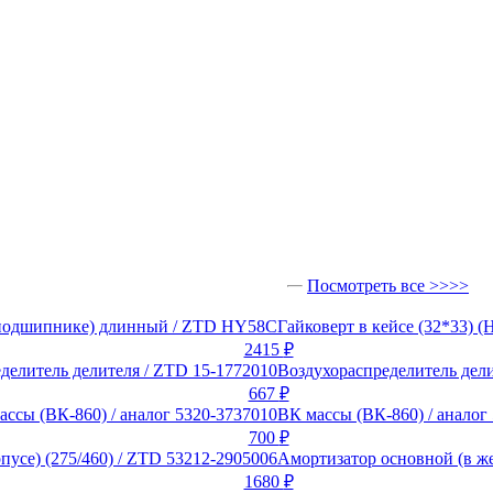
Посмотреть все >>>>
Гайковерт в кейсе (32*33)
2415
₽
Воздухораспределитель дели
667
₽
ВК массы (ВК-860) / аналог
700
₽
Амортизатор основной (в же
1680
₽