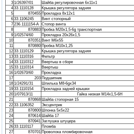
3
1/26397/01
Шайба регулировочная 6х11х1
4
33.1110128
Крышка регулятора задняя
5
870455
Прокладка 8х12х1
6
33.1106245
Винт стопорный
7
236.1111154-А
Стопор винта
8
870883
Пробка М20х1,5-6g транспортная
9
1/02574/60
Прокладка 20х26х1,5
10
870351
Винт М6х55
11
870880
Пробка М10х1,25
12
33.1110129
Крышка регулятора задняя
13
33.1110316
Фильтр
14
33.1110312
Ввертыш в сборе
15
33.1110314
Ввертыш
16
1/02670/60
Прокладка
17
203
Подшипник
18
1/24291/31
Шпилька М8-6gх34
19
33.1110154
Прокладка задней крышки
20
1/07913/11
Гайка низкая М14х1,5-6Н
21
870868
Шайба стопорная 15
22
33.1106352
Эксцентрик
23
870800
Шпонка 5х5х22
24
870614
Шайба 17
25
870941
Заглушка штуцера
26
33.1110117
Пломба
27
870701
Проволока пломбировочная