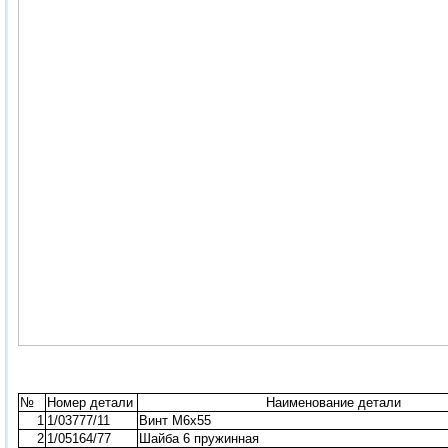
№
Номер детали
Наименование детали
1
1/03777/11
Винт М6х55
2
1/05164/77
Шайба 6 пружинная