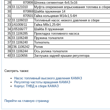
28
870806
Шпонка сегментная 4х6,5х16
29
33.1121010
Муфта опережения впрыскивания топлива в сбор
30
870869
Шайба пружинная 14
31
870501
Гайка кольцевая М14х1,5-6Н
32
33.1106010
Топливный насос низкого давления в сборе
33
1/61008/11
Гайка М8х1,25-6Н
34
1/05166/77
Шайба 8 пружинная
35
33.1106285
Прокладка топливного насоса
36
33.1106248
Пружина толкателя
37
33.1106240
Толкатель
38
236.1106242
Ролик
39
33.1106244
Ось ролика толкателя
40
33.1110656
Заглушка задней крышки регулятора
Смотреть также:
Насос топливный высокого давления КАМАЗ
Регулятор частоты вращения КАМАЗ
Корпус ТНВД в сборе КАМАЗ
Перейти на главную страницу