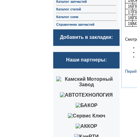
15
О
Каталог запчастей
16
П
Каталог статей
17
П
Каталог схем
18
П
19
М
Справочник запчастей
Добавить в закладки:
Смотр
Наши партнеры:
Перей