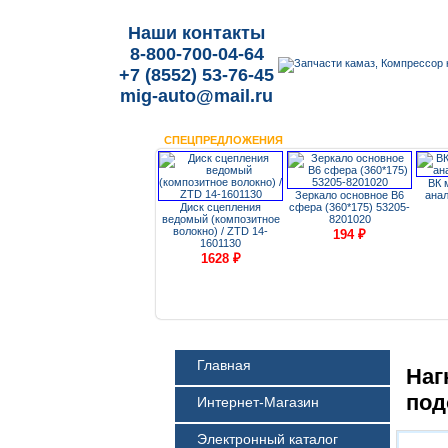
Наши контакты
8-800-700-04-64
+7 (8552) 53-76-45
mig-auto@mail.ru
СПЕЦПРЕДЛОЖЕНИЯ
ВК 
Зеркало основное В6
анал
Диск сцепления
сфера (360*175) 53205-
Корзина сцепления
ведомый (композитное
8201020
 (395
(430мм) Камаз Евро-2,
волокно) / ZTD 14-
194
₽
МАЗ, ЛАЗ, Iveco
1601130
3,5551,
(лепестковая) / ZTD
1628
₽
(КПП-
3482083118
0) /
9660
₽
3
Главная
Наг
под
Интернет-Магазин
Электронный каталог