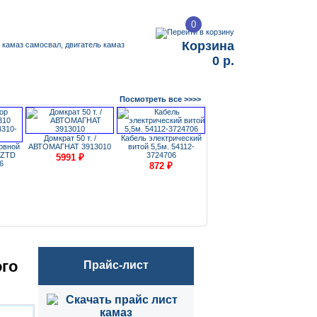
0
Корзина
0 р.
Посмотреть все >>>>
ГТК 
Домкрат 50 т. /
Кабель электрический
овной
АВТОМАГНАТ 3913010
витой 5,5м. 54112-
Кабель электрический
/ ZTD
3724706
витой 5,5м. / Импорт
5991
₽
6
54112-3724706
872
₽
788
₽
ого
Прайс-лист