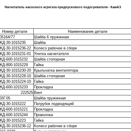
Нагнетатель насосного агрегата предпускового подогревателя - КамАЗ
Номер детали
Наименование детали
05164/77
Шайба 6 пружинная
ЖД-30-1015235
Шайба
ЖД-30-1015236-22
Колесо рабочее в сборе
ЖД-30-1015231-01
Улитка нагнетателя
ЖД-600-1015232
Шайба стопорная
ЖД-800-1015229
Гайка
ЖД-30-1015230-20
Крыльчатка вентилятора
ЖД-30-1015228-10
Шайба стопорная
ЖД-30-1015224-10
Гайка
ЖД-600-1015233
Прокладка
222525
Винт
65Г.05
Шайба пружинная
ЖД-30-1015222
Патрубок подводящий
ЖД-600-1015221
Прокладка
ЖД-600-1015244
Проволока
ЖД-30-1015223
Гайка
ЖД-30-1015236-12
Колесо рабочее в сборе