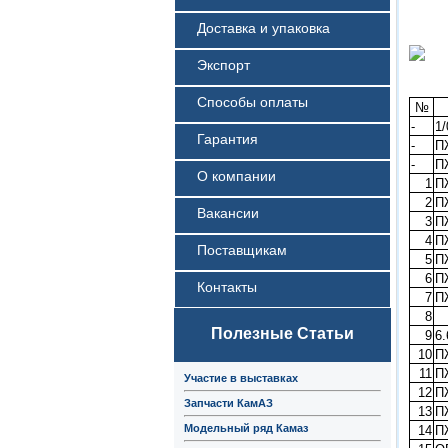
Доставка и упаковка
Экспорт
Способы оплаты
№
-
1/
Гарантия
-
П
-
П
О компании
1
П
2
П
Вакансии
3
П
4
П
Поставщикам
5
П
6
П
Контакты
7
П
8
Полезные Статьи
9
6.
10
П
11
П
Участие в выставках
12
П
Запчасти КамАЗ
13
П
Модельный ряд Камаз
14
П