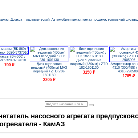
массы (ВК-860) /
ог 5320-3737010
Диск сцепления
Диск сцепления
ведомый (430мм) / ZTD
Амортизатор осн
700
₽
ведомый (400мм) МАЗ
182-1601130
4310 (300/485) 
передний / ZTD 236-
4310-290500
3150
₽
1601130
1785
₽
2205
₽
нетатель насосного агрегата предпусков
огревателя - КамАЗ