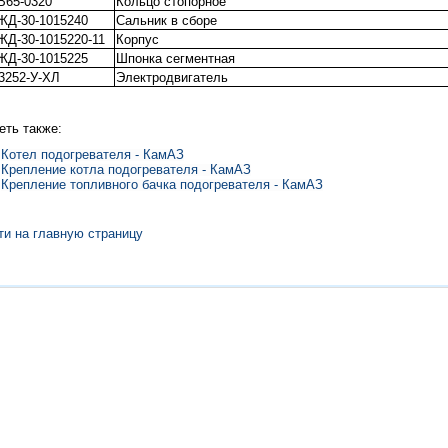
В65-0320
Кольцо стопорное
ЖД-30-1015240
Сальник в сборе
ЖД-30-1015220-11
Корпус
ЖД-30-1015225
Шпонка сегментная
3252-У-ХЛ
Электродвигатель
еть также:
Котел подогревателя - КамАЗ
Крепление котла подогревателя - КамАЗ
Крепление топливного бачка подогревателя - КамАЗ
ти на главную страницу