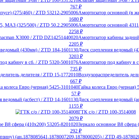
Клапан защитный 3-ой / ZT
767
₽
Амортизатор основной (в же
1680
₽
Амортизатор основной 43118
2258
₽
Амортизатор кабины задний
2205
₽
Диск сцепления ведомый (4
3203
₽
Амортизатор под кабину в с
735
₽
Воздухораспределитель дели
667
₽
Гайка колеса Евро (черная) 
57
₽
Диск сцепления ведомый (ас
1155
₽
ГТК с/о / ZTD 100-3514008
2079
₽
Зеркало основное В8 сфера 
292
₽