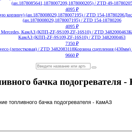
(ан.1878085641,1878007209,1878000205) / ZTD 49-1878020
4095
₽
Дис
(ан.1878008029,1878007195) / ZTD 154-18780206
4095
₽
К
КамАЗ (КПП-ZF-9S109,ZF-16S10) / ZTD 3482000463
7350
₽
Корзина сцепления (430мм) 
9660
₽
ивного бачка подогревателя -
ние топливного
бачка подогревателя - КамАЗ