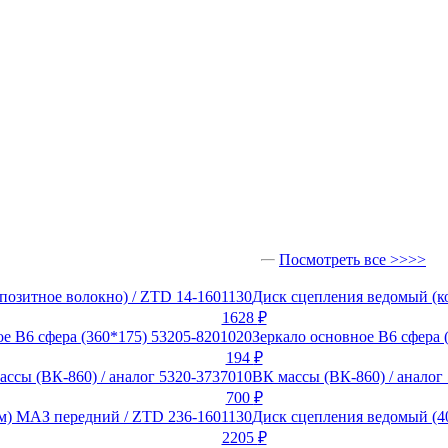
Посмотреть все >>>>
Диск сцепления ведомый (к
1628
₽
Зеркало основное В6 сфера 
194
₽
ВК массы (ВК-860) / аналог
700
₽
Диск сцепления ведомый (4
2205
₽