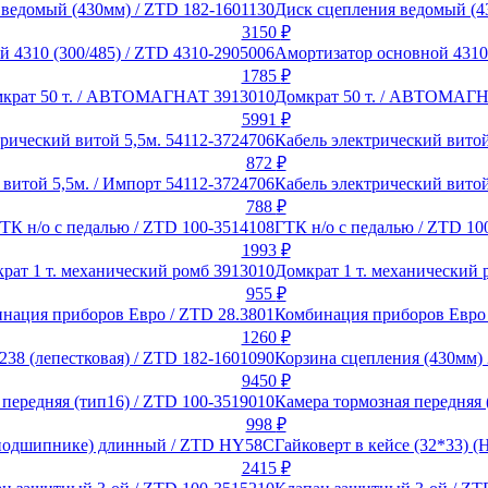
Диск сцепления ведомый (4
3150
₽
Амортизатор основной 4310 
1785
₽
Домкрат 50 т. / АВТОМАГ
5991
₽
Кабель электрический витой
872
₽
Кабель электрический витой
788
₽
ГТК н/о с педалью / ZTD 10
1993
₽
Домкрат 1 т. механический 
955
₽
Комбинация приборов Евро 
1260
₽
Корзина сцепления (430мм) 
9450
₽
Камера тормозная передняя 
998
₽
Гайковерт в кейсе (32*33)
2415
₽