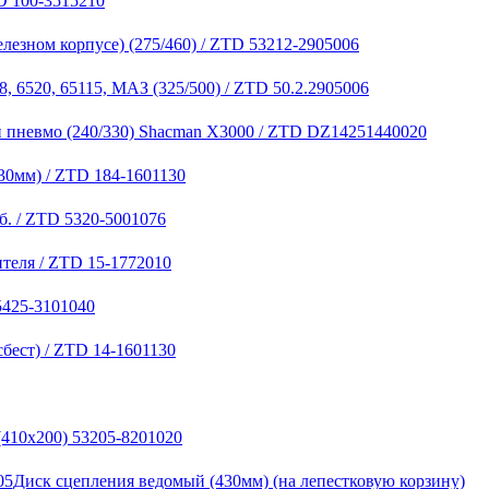
D 100-3515210
лезном корпусе) (275/460) / ZTD 53212-2905006
, 6520, 65115, МАЗ (325/500) / ZTD 50.2.2905006
 пневмо (240/330) Shacman X3000 / ZTD DZ14251440020
30мм) / ZTD 184-1601130
б. / ZTD 5320-5001076
теля / ZTD 15-1772010
5425-3101040
бест) / ZTD 14-1601130
(410х200) 53205-8201020
Диск сцепления ведомый (430мм) (на лепестковую корзину)