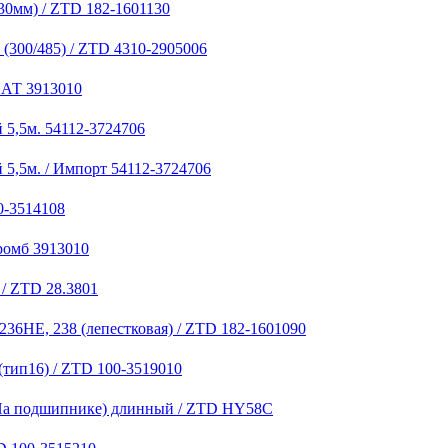
30мм) / ZTD 182-1601130
(300/485) / ZTD 4310-2905006
НАТ 3913010
 5,5м. 54112-3724706
 5,5м. / Импорт 54112-3724706
0-3514108
ромб 3913010
/ ZTD 28.3801
236НЕ, 238 (лепестковая) / ZTD 182-1601090
(тип16) / ZTD 100-3519010
 (На подшипнике) длинный / ZTD HY58C