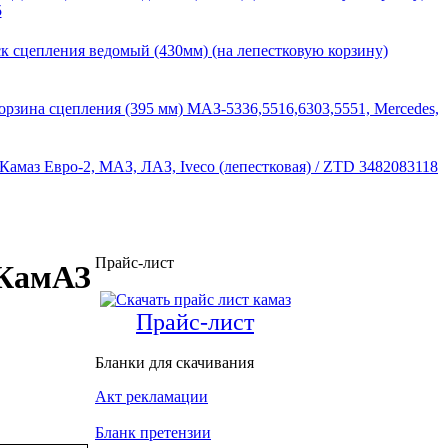
5
к сцепления ведомый (430мм) (на лепестковую корзину)
орзина сцепления (395 мм) МАЗ-5336,5516,6303,5551, Mercedes,
Камаз Евро-2, МАЗ, ЛАЗ, Iveco (лепестковая) / ZTD 3482083118
Прайс-лист
 КамАЗ
Прайс-лист
Бланки для скачивания
Акт рекламации
Бланк претензии