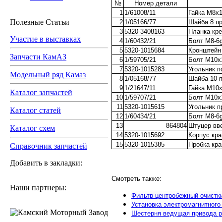
№
Номер детали
1
1/61008/11
Гайка М8х1
Полезные Статьи
2
1/05166/77
Шайба 8 п
3
5320-3408163
Планка кре
Участие в выставках
4
1/60432/21
Болт М8-6
5
5320-1015684
Кронштейн
Запчасти КамАЗ
6
1/59705/21
Болт М10х
7
5320-1015283
Угольник 
Модельный ряд Камаз
8
1/05168/77
Шайба 10 
9
1/21647/11
Гайка М10х
Каталог запчастей
10
1/59707/21
Болт М10х
11
5320-1015615
Угольник 
Каталог статей
12
1/60434/21
Болт М8-6
13
864804
Штуцер вв
Каталог схем
14
5320-1015692
Корпус кра
15
5320-1015385
Пробка кра
Справочник запчастей
Добавить в закладки:
Смотреть также:
Наши партнеры:
Фильтр центробежный очистк
Установка электромагнитного
Шестерня ведущая привода р