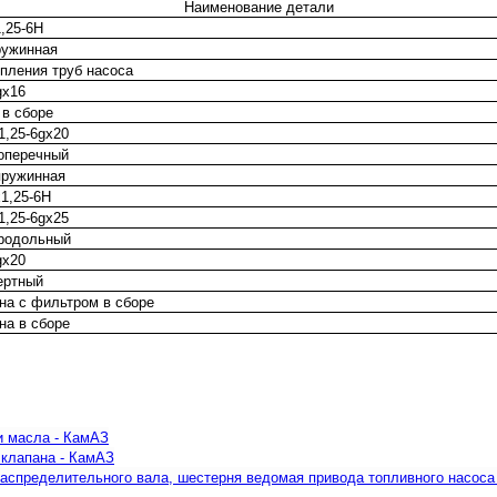
Наименование детали
,25-6Н
ружинная
пления труб насоса
gх16
 в сборе
1,25-6gх20
поперечный
пружинная
1,25-6Н
1,25-6gх25
продольный
gх20
ертный
на с фильтром в сборе
на в сборе
и масла - КамАЗ
 клапана - КамАЗ
аспределительного вала, шестерня ведомая привода топливного насоса