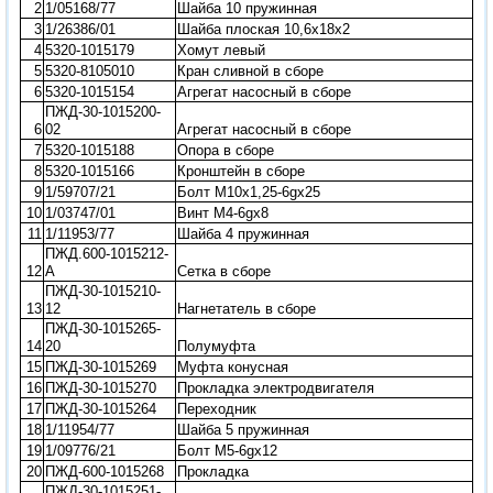
2
1/05168/77
Шайба 10 пружинная
3
1/26386/01
Шайба плоская 10,6х18х2
4
5320-1015179
Хомут левый
5
5320-8105010
Кран сливной в сборе
6
5320-1015154
Агрегат насосный в сборе
ПЖД-30-1015200-
6
02
Агрегат насосный в сборе
7
5320-1015188
Опора в сборе
8
5320-1015166
Кронштейн в сборе
9
1/59707/21
Болт М10х1,25-6gх25
10
1/03747/01
Винт М4-6gх8
11
1/11953/77
Шайба 4 пружинная
ПЖД.600-1015212-
12
А
Сетка в сборе
ПЖД-30-1015210-
13
12
Нагнетатель в сборе
ПЖД-30-1015265-
14
20
Полумуфта
15
ПЖД-30-1015269
Муфта конусная
16
ПЖД-30-1015270
Прокладка электродвигателя
17
ПЖД-30-1015264
Переходник
18
1/11954/77
Шайба 5 пружинная
19
1/09776/21
Болт М5-6gх12
20
ПЖД-600-1015268
Прокладка
ПЖД-30-1015251-