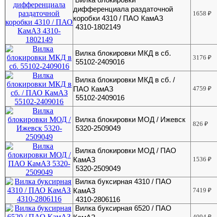
дифференциала раздаточной
1658
₽
коробки 4310 / ПАО КамАЗ
4310-1802149
Вилка блокировки МКД в сб.
3176
₽
55102-2409016
Вилка блокировки МКД в сб. /
ПАО КамАЗ
4759
₽
55102-2409016
Вилка блокировки МОД / Ижевск
826
₽
5320-2509049
Вилка блокировки МОД / ПАО
КамАЗ
1536
₽
5320-2509049
Вилка буксирная 4310 / ПАО
КамАЗ
7419
₽
4310-2806116
Вилка буксирная 6520 / ПАО
4094
₽