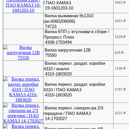
/ ПАО КАМАЗ
3965
₽
19-1601203-10
Вилка выжимная 9s1310
(ан.6060206006)
2601
₽
74723
Вилка КПП с втулками в сборе /
Прогресс-Плюс
1628
₽
4308-1703494
Вилка нагрузочная 12В
826
₽
75550
Вилка перекл. раздат. коробки
4310 / аналог
1190
₽
4310-1803020
Вилка перекл. раздат. коробки
4310 / ПАО КАМАЗ
2787
₽
4310-1803020
Вилка перекл. синхрон-ра 2/3
передачи / ПАО КАМАЗ
2631
₽
14-1702027
Вилка перекл. синхрон-ра 4/5