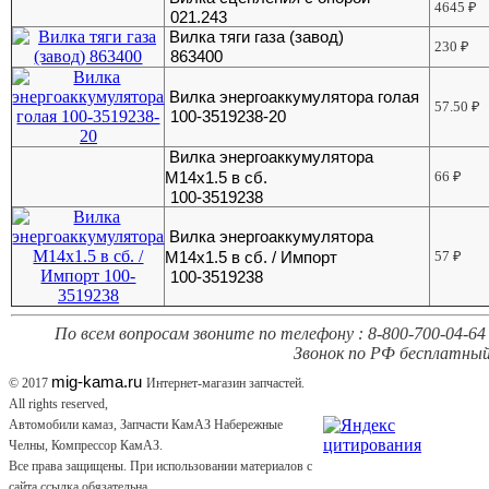
4645
₽
021.243
Вилка тяги газа (завод)
230
₽
863400
Вилка энергоаккумулятора голая
57.50
₽
100-3519238-20
Вилка энергоаккумулятора
М14х1.5 в сб.
66
₽
100-3519238
Вилка энергоаккумулятора
М14х1.5 в сб. / Импорт
57
₽
100-3519238
По всем вопросам звоните по телефону : 8-800-700-04-64 
Звонок по РФ бесплатный
mig-kama.ru
© 2017
Интернет-магазин запчастей.
All rights reserved,
Автомобили камаз, Запчасти КамАЗ Набережные
Челны, Компрессор КамАЗ.
Все права защищены. При использовании материалов с
сайта ссылка обязательна.