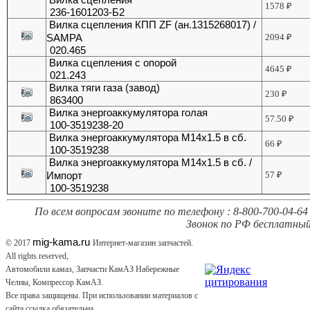
1578
₽
236-1601203-Б2
Вилка сцепления КПП ZF (ан.1315268017) /
SAMPA
2094
₽
020.465
Вилка сцепления с опорой
4645
₽
021.243
Вилка тяги газа (завод)
230
₽
863400
Вилка энергоаккумулятора голая
57.50
₽
100-3519238-20
Вилка энергоаккумулятора М14х1.5 в сб.
66
₽
100-3519238
Вилка энергоаккумулятора М14х1.5 в сб. /
Импорт
57
₽
100-3519238
По всем вопросам звоните по телефону : 8-800-700-04-64 
Звонок по РФ бесплатный
mig-kama.ru
© 2017
Интернет-магазин запчастей.
All rights reserved,
Автомобили камаз, Запчасти КамАЗ Набережные
Челны, Компрессор КамАЗ.
Все права защищены. При использовании материалов с
сайта ссылка обязательна.