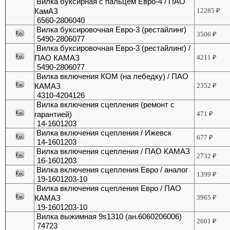
Вилка буксирная с пальцем Евро-4 / ПАО
КамАЗ
12285
₽
6560-2806040
Вилка буксировочная Евро-3 (рестайлинг)
3506
₽
5490-2806077
Вилка буксировочная Евро-3 (рестайлинг) /
ПАО КАМАЗ
4211
₽
5490-2806077
Вилка включения КОМ (на лебедку) / ПАО
КАМАЗ
2352
₽
4310-4204126
Вилка включения сцепления (ремонт с
гарантией)
471
₽
14-1601203
Вилка включения сцепления / Ижевск
677
₽
14-1601203
Вилка включения сцепления / ПАО КАМАЗ
2732
₽
16-1601203
Вилка включения сцепления Евро / аналог
1399
₽
19-1601203-10
Вилка включения сцепления Евро / ПАО
КАМАЗ
3965
₽
19-1601203-10
Вилка выжимная 9s1310 (ан.6060206006)
2601
₽
74723