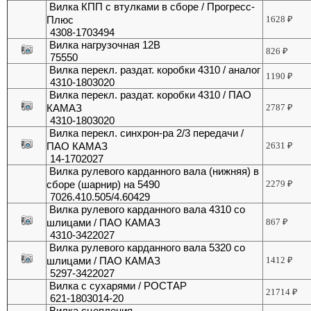
Вилка КПП с втулками в сборе / Прогресс-
Плюс
1628
₽
4308-1703494
Вилка нагрузочная 12В
826
₽
75550
Вилка перекл. раздат. коробки 4310 / аналог
1190
₽
4310-1803020
Вилка перекл. раздат. коробки 4310 / ПАО
КАМАЗ
2787
₽
4310-1803020
Вилка перекл. синхрон-ра 2/3 передачи /
ПАО КАМАЗ
2631
₽
14-1702027
Вилка рулевого карданного вала (нижняя) в
сборе (шарнир) на 5490
2279
₽
7026.410.505/4.60429
Вилка рулевого карданного вала 4310 со
шлицами / ПАО КАМАЗ
867
₽
4310-3422027
Вилка рулевого карданного вала 5320 со
шлицами / ПАО КАМАЗ
1412
₽
5297-3422027
Вилка с сухарями / РОСТАР
21714
₽
621-1803014-20
Вилка сцепления