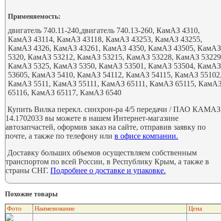
Применяемость:
двигатель 740.11-240,двигатель 740.13-260, КамАЗ 4310,
КамАЗ 43114, КамАЗ 43118, КамАЗ 43253, КамАЗ 43255,
КамАЗ 4326, КамАЗ 43261, КамАЗ 4350, КамАЗ 43505, КамА
5320, КамАЗ 53212, КамАЗ 53215, КамАЗ 53228, КамАЗ 53229
КамАЗ 5325, КамАЗ 5350, КамАЗ 53501, КамАЗ 53504, КамА
53605, КамАЗ 5410, КамАЗ 54112, КамАЗ 54115, КамАЗ 55102
КамАЗ 5511, КамАЗ 55111, КамАЗ 65111, КамАЗ 65115, КамА
65116, КамАЗ 65117, КамАЗ 6540
Купить Вилка перекл. синхрон-ра 4/5 передачи / ПАО КАМАЗ
14.1702033 вы можете в нашем Интернет-магазине
автозапчастей, оформив заказ на сайте, отправив заявку по
почте, а также по телефону или
в офисе компании.
Доставку больших объемов осуществляем собственным
транспортом по всей России, в Республику Крым, а также в
страны СНГ.
Подробнее о доставке и упаковке.
Похожие товары
Фото
Наименование
Цена